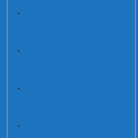
Tủ chống sét 3 pha 200kA/pha,
100kA/mode Prosurge USA
Tủ cắt lọc sét 1 pha Prosurge USA 200kA
PSP347S42M/T1CTA
BPS12.5V/320 (-S)/4P - Thiết bị cắt sét AC
3 pha type 1+2 3P+N 80kA
Thiết bị cắt lọc sét 3 pha 200kA/pha,
100kA/mode Prosurge USA