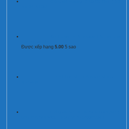
Chống sét Prosurge DT50/420-(3V+T)-S 3
pha 3P+N 50kA
Kim thu sét LPI Stormaster ESE-Telco bán
kính bảo vệ 38m
Được xếp hạng
5.00
5 sao
TỦ CẮT LỌC SÉT 3 PHA 63A SF350-
3/320-63A
Chống sét SPD 3P+N 25kA/100kA (NPE)
G25P/275-S/3PN100 - 3xG5/275-S+G100/255NPE