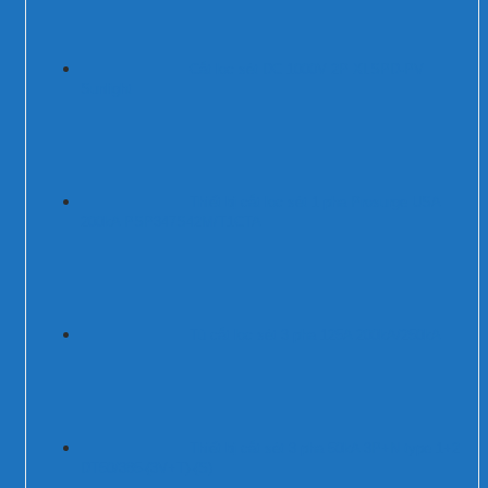
Cắt lọc sét DC 1000V 2P XLSPD-PV
Sunlight
Thiết bị cắt lọc sét 1 pha Prosurge USA
200kA PSP347S42M/T1CTA
Tủ cắt lọc sét 3 pha 125A 200kA/250kA
Thiết bị cắt sét 3 pha 50kA 3P+N type 1+2
DT50/385-(3V+T)-(S)