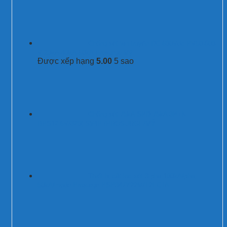
Chống sét lan truyền DC 600Vdc PV50-600-
V 20kA-40kA-50kA Prosurge Mỹ
Được xếp hạng
5.00
5 sao
Chống sét 75kA SPD-75kA 3P+N
BPS12.5V/320(-S)/4P /PROSURGE/MỸ
Thiết bị cắt lọc sét 3 pha 100kA/pha,
50kA/mode Prosurge PSP347Y22M/T2FCTA