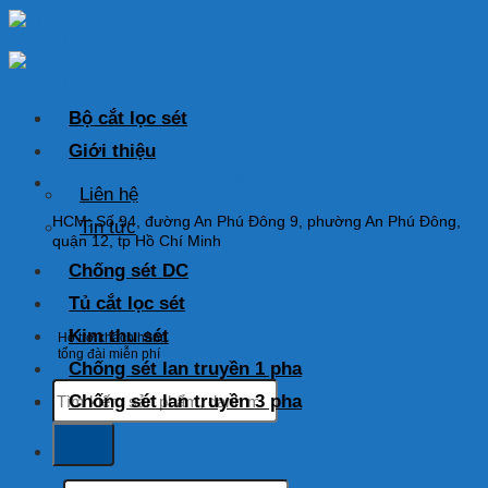
Skip
to
content
Bộ cắt lọc sét
Giới thiệu
HOTLINE: 0925 038 097
Liên hệ
HCM: Số 94, đường An Phú Đông 9, phường An Phú Đông,
Tin tức
quận 12, tp Hồ Chí Minh
Chống sét DC
Tủ cắt lọc sét
Kim thu sét
Hỗ trợ khách hàng
tổng đài miễn phí
Chống sét lan truyền 1 pha
Tìm
Chống sét lan truyền 3 pha
kiếm:
Tìm