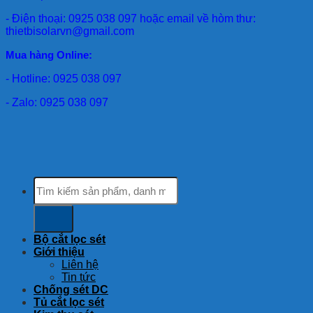
- Điện thoại: 0925 038 097 hoặc email về hòm thư:
thietbisolarvn@gmail.com
Mua hàng Online:
- Hotline: 0925 038 097
- Zalo: 0925 038 097
Tìm
kiếm:
Bộ cắt lọc sét
Giới thiệu
Liên hệ
Tin tức
Chống sét DC
Tủ cắt lọc sét