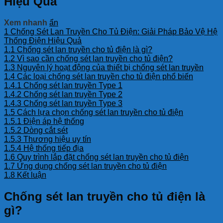
Hiệu Quả
Xem nhanh
ẩn
1
Chống Sét Lan Truyền Cho Tủ Điện: Giải Pháp Bảo Vệ Hệ
Thống Điện Hiệu Quả
1.1
Chống sét lan truyền cho tủ điện là gì?
1.2
Vì sao cần chống sét lan truyền cho tủ điện?
1.3
Nguyên lý hoạt động của thiết bị chống sét lan truyền
1.4
Các loại chống sét lan truyền cho tủ điện phổ biến
1.4.1
Chống sét lan truyền Type 1
1.4.2
Chống sét lan truyền Type 2
1.4.3
Chống sét lan truyền Type 3
1.5
Cách lựa chọn chống sét lan truyền cho tủ điện
1.5.1
Điện áp hệ thống
1.5.2
Dòng cắt sét
1.5.3
Thương hiệu uy tín
1.5.4
Hệ thống tiếp địa
1.6
Quy trình lắp đặt chống sét lan truyền cho tủ điện
1.7
Ứng dụng chống sét lan truyền cho tủ điện
1.8
Kết luận
Chống sét lan truyền cho tủ điện là
gì?