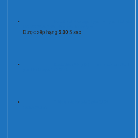
Bộ cắt sét Prosurge Type I + Type II 01 pha
MG25/275-S/PN50 dòng cắt 100kA/pha
Được xếp hạng
5.00
5 sao
DS50/385-(V+T)-(S) - Thiết bị cắt sét AC 1
pha 1P+N type 1+2 50kA
Thiết bị cắt lọc sét 3 pha 315A
200kA/250kA