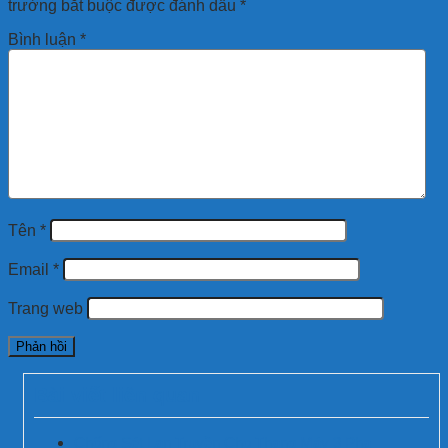
trường bắt buộc được đánh dấu
*
Bình luận
*
Tên
*
Email
*
Trang web
Bài viết liên quan
Chống Sét Lan Truyền Cho Thang Máy 3 Pha