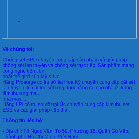
Tủ cắt lọc sét 3 pha 100kA Prosurge USA
PSP347Y22M/T2FCTA
Về chúng tôi:
Chống sét SPD
chuyên cung cấp sản phẩm và giải pháp
chống sét lan truyền và chống sét trực tiếp. Sản phẩm mang
công nghệ tiên tiên
nhất thế giới của Mỹ & Úc.
Hãng Prosurge
có trụ sở tại Hoa Kỳ chuyên cung cấp cắt sét
lan truyền, tủ cắt lọc sét ứng dụng rộng rãi cho nhà ở, trung
tâm thương mại,
nhà máy.... .
Hãng LPI
có trụ sở đặt tại Úc chuyên cung cấp kim thu sét
ESE và các giải pháp tiếp địa..
Thông tin liên hệ:
- Địa chỉ: Tô Ngọc Vân, Tổ 59, Phường 15, Quận Gò Vấp,
Thành phố Hồ Chí Minh, Việt Nam