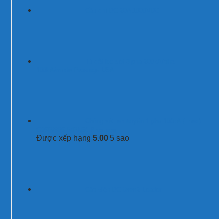
Cầu chì DC 20A 1000VDC
Tủ cắt lọc sét 3 pha 200kA/pha,
100kA/mode Prosurge USA
Chống sét lan truyền 1 pha 100kA (Imax)
G25P/385-S/PN50 Prosurge
Được xếp hạng
5.00
5 sao
Cáp điện DC 6mm2 Leader