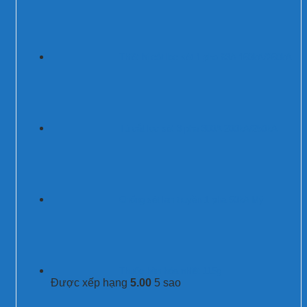
Thiết bị cắt lọc sét 1 pha 63A 150kA/250kA
Tủ cắt lọc sét 3 pha 300A 200kA/250kA
Chống sét lan truyền 1 pha 50kA Mỹ
Thuốc hàn hóa nhiệt 115g
Được xếp hạng
5.00
5 sao