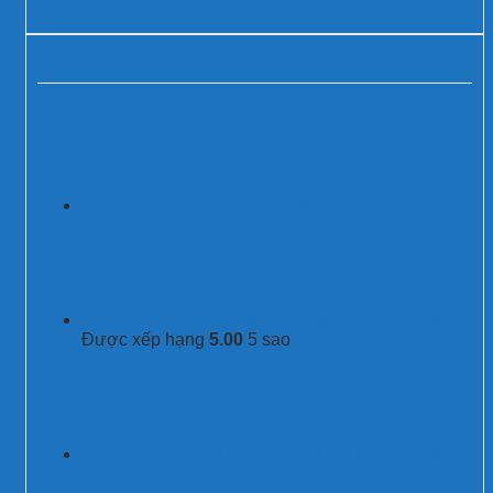
Sản phẩm
Cầu chì DC 25A 1000VDC
Bộ đếm sét lan truyền LEC-A Prosurge
Được xếp hạng
5.00
5 sao
Thiết bị cắt lọc sét 1 pha 40A lắp nối tiếp