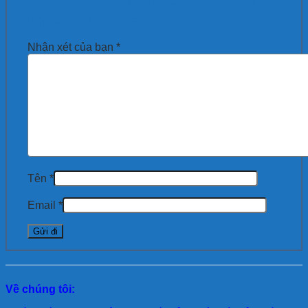
DT50/420-(3V+T)-S Prosurge USA có
tiếp điểm Remote Alarm”
Nhận xét của bạn
*
Tên
*
Email
*
Về chúng tôi: