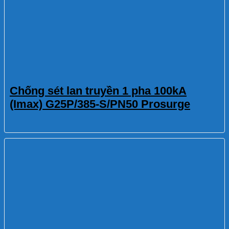
Chống sét lan truyền 1 pha 100kA
(Imax) G25P/385-S/PN50 Prosurge