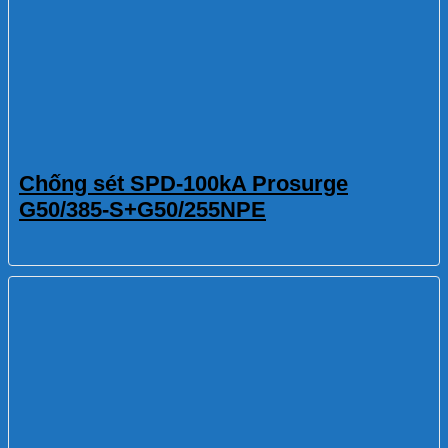
Chống sét SPD-100kA Prosurge
G50/385-S+G50/255NPE