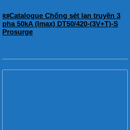
📜Catalogue Chống sét lan truyền 3
pha 50kA (Imax) DT50/420-(3V+T)-S
Prosurge
Sản phẩm tương tự