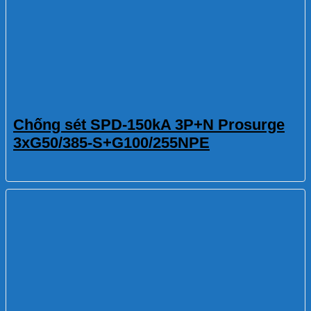
Chống sét SPD-150kA 3P+N Prosurge
3xG50/385-S+G100/255NPE