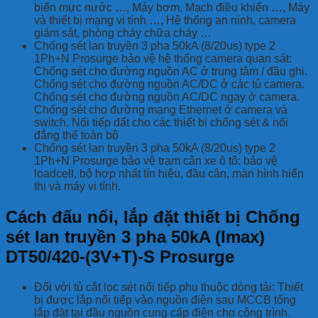
biến mực nước …, Máy bơm, Mạch điều khiển …, Máy
và thiết bị mạng vi tính …, Hệ thống an ninh, camera
giám sát, phòng cháy chữa cháy …
Chống sét lan truyền 3 pha 50kA (8/20us) type 2
1Ph+N Prosurge bảo vệ hệ thống camera quan sát:
Chống sét cho đường nguồn AC ở trung tâm / đầu ghi.
Chống sét cho đường nguồn AC/DC ở các tủ camera.
Chống sét cho đường nguồn AC/DC ngay ở camera.
Chống sét cho đường mạng Ethernet ở camera và
switch. Nối tiếp đất cho các thiết bị chống sét & nối
đẳng thế toàn bộ
Chống sét lan truyền 3 pha 50kA (8/20us) type 2
1Ph+N Prosurge bảo vệ trạm cân xe ô tô: bảo vệ
loadcell, bộ hợp nhất tín hiệu, đầu cân, màn hình hiển
thị và máy vi tính.
Cách đấu nối, lắp đặt thiết bị Chống
sét lan truyền 3 pha 50kA (Imax)
DT50/420-(3V+T)-S Prosurge
Đối với tủ cắt lọc sét nối tiếp phụ thuộc dòng tải: Thiết
bị được lắp nối tiếp vào nguồn điện sau MCCB tổng
lắp đặt tại đầu nguồn cung cấp điện cho công trình.