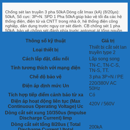
Chống sét lan truyền 3 pha 50kA Dòng cắt Imax (kA) (8/20μs):
50kA, Số cực: 3P+N. SPD 1 Pha 50kA giúp bảo vệ tối đa các hệ
thống điện, điện tử và CNTT trong nhà ở, hệ thống điện công
nghiệp, dân dụng trước nguy cơ sét đánh. CB chống sét 1 pha
50kA bảo vệ chống sét đánh phía trước aptomat át tổng nguồn
điện 1 pha, 3 pha, máy tính, server, màn hình HMI PLC, tủ điện
phân phối, tủ điều khiển,…tại các nhà máy sản xuất.
Thông số kỹ thuật
Giá trị
Thiết bị cắt sét lan
Loại thiết bị
truyền type 2
Cách lắp đặt, đấu nối
Lắp song song
TN-C, TN-C-S,
Tính tương thích với mạng điện
TN-S, TT.
Chế độ bảo vệ
3 pha 3P+N / PE
220/380V AC
Điện áp định mức Un
50Hz
Tích hợp tiếp điểm cảnh báo từ xa
Có
Điện áp hoạt động liên tục (Max
420V / 560V
Continuous Operating Voltage) Uc
Dòng cắt sét xung 10/350us (Impulse
Discharge Current) Iimp
Dòng cắt sét tổng 8/20us ( Total
200kA
Discharge Current ) Itotal