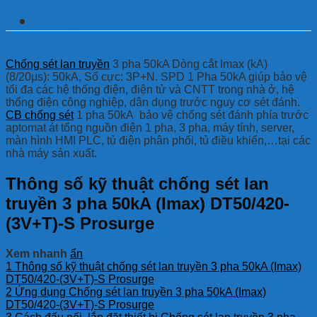
Thông tin chi tiết
Chống sét lan truyền
3 pha 50kA Dòng cắt Imax (kA)
(8/20μs): 50kA, Số cực: 3P+N. SPD 1 Pha 50kA giúp bảo vệ
tối đa các hệ thống điện, điện tử và CNTT trong nhà ở, hệ
thống điện công nghiệp, dân dụng trước nguy cơ sét đánh.
CB chống sét
1 pha 50kA bảo vệ chống sét đánh phía trước
aptomat át tổng nguồn điện 1 pha, 3 pha, máy tính, server,
màn hình HMI PLC, tủ điện phân phối, tủ điều khiển,…tại các
nhà máy sản xuất.
Thông số kỹ thuật chống sét lan
truyền 3 pha 50kA (Imax) DT50/420-
(3V+T)-S Prosurge
Xem nhanh
ẩn
1
Thông số kỹ thuật chống sét lan truyền 3 pha 50kA (Imax)
DT50/420-(3V+T)-S Prosurge
2
Ứng dụng Chống sét lan truyền 3 pha 50kA (Imax)
DT50/420-(3V+T)-S Prosurge