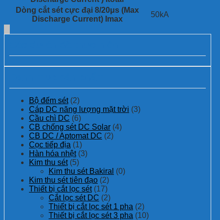
Dòng cắt sét cực đại 8/20μs (Max
50kA
Discharge Current) Imax
Các dự án đã thực hiện:
Danh mục sản phẩm
Bộ đếm sét
(2)
Cáp DC năng lượng mặt trời
(3)
Cầu chì DC
(6)
CB chống sét DC Solar
(4)
CB DC / Aptomat DC
(2)
Cọc tiếp địa
(1)
Hàn hóa nhệt
(3)
Kim thu sét
(5)
Kim thu sét Bakiral
(0)
Kim thu sét tiên đạo
(2)
Thiết bị cắt lọc sét
(17)
Cắt lọc sét DC
(2)
Thiết bị cắt lọc sét 1 pha
(2)
Thiết bị cắt lọc sét 3 pha
(10)