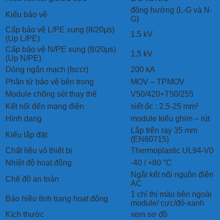
đồng hướng (L-G và N-
Kiểu bảo vệ
G)
Cấp bảo vệ L/PE xung (8/20μs)
1.5 kV
(Up L/PE)
Cấp bảo vệ N/PE xung (8/20μs)
1.5 kV
(Up N/PE)
Dòng ngắn mạch (Isccr)
200 kA
Phần tử bảo vệ bên trong
MOV – TPMOV
Module chống sét thay thế
V50/420+T50/255
Kết nối đến mạng điện
siết ốc : 2.5-25 mm²
Hình dạng
module kiểu ghim – rút
Lắp trên ray 35 mm
Kiểu lắp đặt
(EN60715)
Chất liệu vỏ thiết bị
Thermoplastic UL94-V0
Nhiệt độ hoạt động
-40 / +80 °C
Ngắt kết nối nguồn điện
Chế độ an toàn
AC
1 chỉ thị màu bên ngoài
Báo hiệu tình trang hoạt động
module/ cực/đỏ-xanh
Kích thước
xem sơ đồ