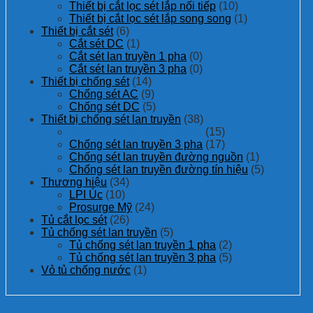
Thiết bị cắt lọc sét lắp nối tiếp
(10)
Thiết bị cắt lọc sét lắp song song
(1)
Thiết bị cắt sét
(6)
Cắt sét DC
(1)
Cắt sét lan truyền 1 pha
(0)
Cắt sét lan truyền 3 pha
(0)
Thiết bị chống sét
(14)
Chống sét AC
(9)
Chống sét DC
(5)
Thiết bị chống sét lan truyền
(38)
Chống sét lan truyền 1 pha
(15)
Chống sét lan truyền 3 pha
(17)
Chống sét lan truyền đường nguồn
(1)
Chống sét lan truyền đường tín hiệu
(5)
Thương hiệu
(34)
LPI Úc
(10)
Prosurge Mỹ
(24)
Tủ cắt lọc sét
(26)
Tủ chống sét lan truyền
(5)
Tủ chống sét lan truyền 1 pha
(2)
Tủ chống sét lan truyền 3 pha
(5)
Vỏ tủ chống nước
(1)