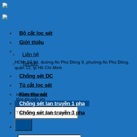
Skip
to
content
Bộ cắt lọc sét
Giới thiệu
HOTLINE: 0925 038 097
Liên hệ
HCM: Số 94, đường An Phú Đông 9, phường An Phú Đông,
Tin tức
quận 12, tp Hồ Chí Minh
Chống sét DC
Tủ cắt lọc sét
Kim thu sét
Hỗ trợ khách hàng
tổng đài miễn phí
Chống sét lan truyền 1 pha
Tìm
Chống sét lan truyền 3 pha
kiếm:
Tìm