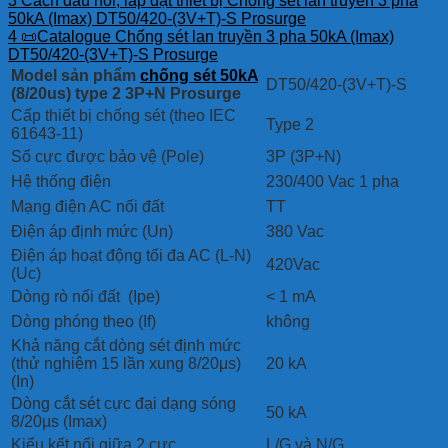
3
Cách đấu nối, lắp đặt thiết bị Chống sét lan truyền 3 pha
50kA (Imax) DT50/420-(3V+T)-S Prosurge
4
📜Catalogue Chống sét lan truyền 3 pha 50kA (Imax)
DT50/420-(3V+T)-S Prosurge
Model sản phẩm
chống sét 50kA
DT50/420-(3V+T)-S
(8/20us) type 2 3P+N Prosurge
Cấp thiết bị chống sét (theo IEC
Type 2
61643-11)
Số cực được bảo vệ (Pole)
3P (3P+N)
Hệ thống điện
230/400 Vac 1 pha
Mạng điện AC nối đất
TT
Điện áp định mức (Un)
380 Vac
Điện áp hoạt động tối đa AC (L-N)
420Vac
(Uc)
Dòng rò nối đất (Ipe)
< 1 mA
Dòng phóng theo (If)
không
Khả năng cắt dòng sét định mức
(thử nghiệm 15 lần xung 8/20μs)
20 kA
(In)
Dòng cắt sét cực đại dạng sóng
50 kA
8/20µs (Imax)
Kiểu kết nối giữa 2 cực
L/G và N/G