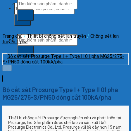
Tìm
Tìm
kiếm:
kiếm:
Trang chủ
/
Thiết bị chống sét lan truyền
/
Chống sét lan
Tìm
truyền 1 pha
kiếm:
Bộ cắt sét Prosurge Type I + Type II 01 pha
MG25/275-S/PN50 dòng cắt 100kA/pha
Thiết bị chống sét Prosurge được nghiên cứu và phát triển tại
Prosurge, Inc. Sản phẩm được chế tạo và sản xuất bởi
Prosurge Electronics Co., Ltd. Prosurge với bề dày hơn 15 năm