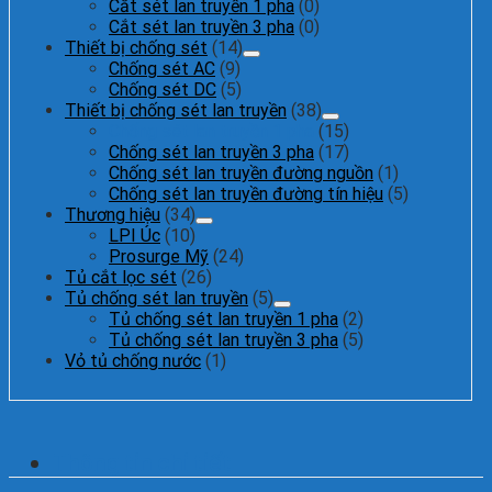
Cắt sét lan truyền 1 pha
(0)
Cắt sét lan truyền 3 pha
(0)
Thiết bị chống sét
(14)
Chống sét AC
(9)
Chống sét DC
(5)
Thiết bị chống sét lan truyền
(38)
Chống sét lan truyền 1 pha
(15)
Chống sét lan truyền 3 pha
(17)
Chống sét lan truyền đường nguồn
(1)
Chống sét lan truyền đường tín hiệu
(5)
Thương hiệu
(34)
LPI Úc
(10)
Prosurge Mỹ
(24)
Tủ cắt lọc sét
(26)
Tủ chống sét lan truyền
(5)
Tủ chống sét lan truyền 1 pha
(2)
Tủ chống sét lan truyền 3 pha
(5)
Vỏ tủ chống nước
(1)
Thông tin chi tiết