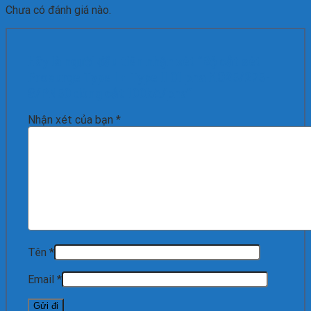
Chưa có đánh giá nào.
Hãy là người đầu tiên nhận xét “Bộ cắt sét
Prosurge Type I + Type II 01 pha MG25/275-
S/PN50 dòng cắt 100kA/pha”
Nhận xét của bạn
*
Tên
*
Email
*