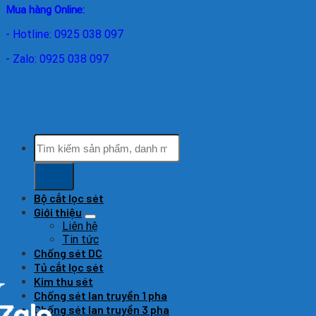
Mua hàng Online:
- Hotline: 0925 038 097
- Zalo: 0925 038 097
Tìm
kiếm:
Bộ cắt lọc sét
Giới thiệu
Liên hệ
Tin tức
Chống sét DC
Tủ cắt lọc sét
Kim thu sét
Chống sét lan truyền 1 pha
Chống sét lan truyền 3 pha