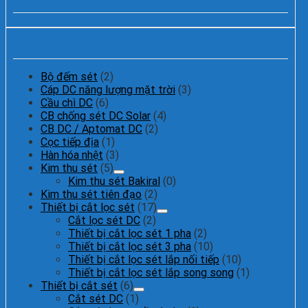
Danh mục sản phẩm
Bộ đếm sét
(2)
Cáp DC năng lượng mặt trời
(3)
Cầu chì DC
(6)
CB chống sét DC Solar
(4)
CB DC / Aptomat DC
(2)
Cọc tiếp địa
(1)
Hàn hóa nhệt
(3)
Kim thu sét
(5)
Kim thu sét Bakiral
(0)
Kim thu sét tiên đạo
(2)
Thiết bị cắt lọc sét
(17)
Cắt lọc sét DC
(2)
Thiết bị cắt lọc sét 1 pha
(2)
Thiết bị cắt lọc sét 3 pha
(10)
Thiết bị cắt lọc sét lắp nối tiếp
(10)
Thiết bị cắt lọc sét lắp song song
(1)
Thiết bị cắt sét
(6)
Cắt sét DC
(1)