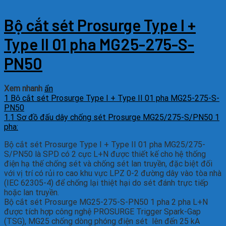
Bộ cắt sét Prosurge Type I +
Type II 01 pha MG25-275-S-
PN50
Xem nhanh
ẩn
1
Bộ cắt sét Prosurge Type I + Type II 01 pha MG25-275-S-
PN50
1.1
Sơ đồ đấu dây chống sét Prosurge MG25/275-S/PN50 1
pha:
Bộ cắt sét Prosurge Type I + Type II 01 pha MG25/275-
S/PN50 là SPD có 2 cực L+N được thiết kế cho hệ thống
điện hạ thế chống sét và chống sét lan truyền, đặc biệt đối
với vị trí có rủi ro cao khu vực LPZ 0-2 đường dây vào tòa nhà
(IEC 62305-4) để chống lại thiệt hại do sét đánh trực tiếp
hoặc lan truyền.
Bộ cắt sét Prosurge MG25-275-S-PN50 1 pha 2 pha L+N
được tích hợp công nghệ PROSURGE Trigger Spark-Gap
(TSG), MG25 chống dòng phóng điện sét lên đến 25 kA