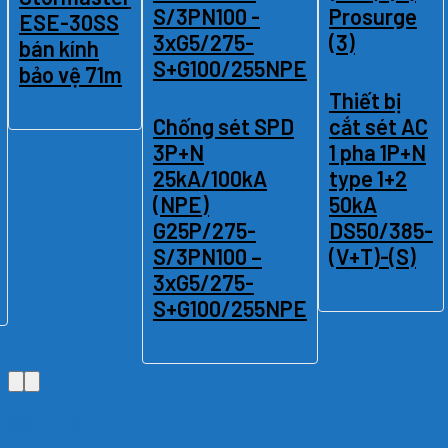
ESE-30SS
bán kính
bảo vệ 71m
Thiết bị
Chống sét SPD
cắt sét AC
3P+N
1 pha 1P+N
25kA/100kA
type 1+2
(NPE)
50kA
G25P/275-
DS50/385-
S/3PN100 –
(V+T)-(S)
3xG5/275-
S+G100/255NPE
Đánh giá