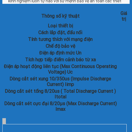
kinh nghiệm luôn tự hào với sứ mệnh bảo vệ an toàn các thiết
bị điện khỏi nguy hại của sét.
Giá
Thông số kỹ thuật
trị
Loại thiết bị
Cách lắp đặt, đấu nối
Tính tương thích với mạng điện
Chế độ bảo vệ
Điện áp định mức Un
Tích hợp tiếp điểm cảnh báo từ xa
Điện áp hoạt động liên tục (Max Continuous Operating
Voltage) Uc
Dòng cắt sét xung 10/350us (Impulse Discharge
Current) Iimp
Dòng cắt sét tổng 8/20us ( Total Discharge Current )
Itotal
Dòng cắt sét cực đại 8/20μs (Max Discharge Current)
Imax
Các dự án đã thực hiện: