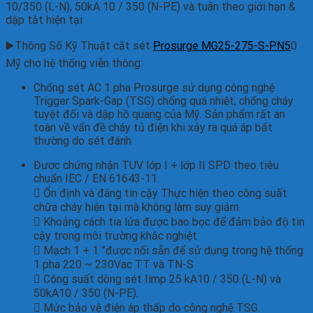
10/350 (L-N), 50kA 10 / 350 (N-PE) và tuân theo giới hạn &
dập tắt hiện tại
▶️Thông Số Kỹ Thuật cắt sét
Prosurge MG25-275-S-PN5
0
Mỹ cho hệ thống viễn thông:
Chống sét AC 1 pha Prosurge sử dụng công nghệ
Trigger Spark-Gap (TSG) chống quá nhiệt, chống cháy
tuyệt đối và dập hồ quang của Mỹ. Sản phẩm rất an
toàn về vấn đề cháy tủ điện khi xảy ra quá áp bất
thường do sét đánh
Được chứng nhận TUV lớp I + lớp II SPD theo tiêu
chuẩn IEC / EN 61643-11.
 Ổn định và đáng tin cậy Thực hiện theo công suất
chữa cháy hiện tại mà không làm suy giảm
 Khoảng cách tia lửa được bao bọc để đảm bảo độ tin
cậy trong môi trường khắc nghiệt
 Mạch 1 + 1 ”được nối sẵn để sử dụng trong hệ thống
1 pha 220 ~ 230Vac TT và TN-S
 Công suất dòng sét Iimp 25 kA10 / 350 (L-N) và
50kA10 / 350 (N-PE).
 Mức bảo vệ điện áp thấp do công nghệ TSG.