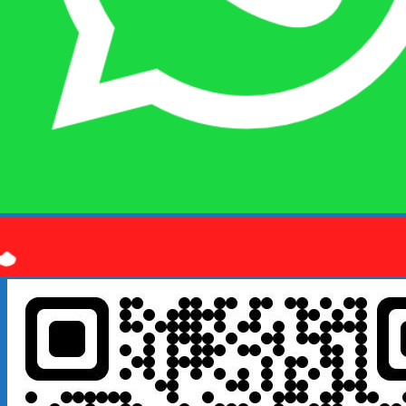
Quý khách kết bạn
Zalo
em là số điện thoại:
0925 038
097
hoặc quét mã QR bên dưới giúp em nhé!