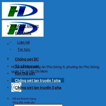
Skip
to
content
Bộ cắt lọc sét
Giới thiệu
Liên hệ
Tin tức
HOTLINE: 0925 038 097
Chống sét DC
Tủ cắt lọc sét
HCM: Số 94, đường An Phú Đông 9, phường An Phú Đông,
quận 12, tp Hồ Chí Minh
Kim thu sét
Chống sét lan truyền 1 pha
Chống sét lan truyền 3 pha
Hỗ trợ khách hàng
tổng đài miễn phí