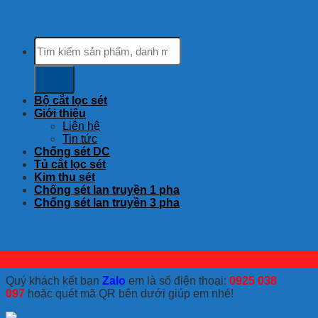
Tìm
kiếm:
Bộ cắt lọc sét
Giới thiệu
Liên hệ
Tin tức
Chống sét DC
Tủ cắt lọc sét
Kim thu sét
Chống sét lan truyền 1 pha
Chống sét lan truyền 3 pha
Quý khách kết bạn
Zalo
em là số điện thoại:
0925 038
097
hoặc quét mã QR bên dưới giúp em nhé!