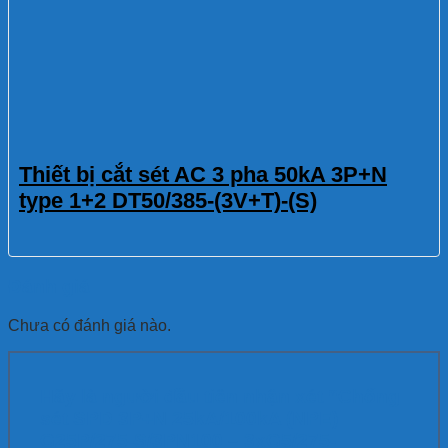
Thiết bị cắt sét AC 3 pha 50kA 3P+N
type 1+2 DT50/385-(3V+T)-(S)
Đánh giá
Chưa có đánh giá nào.
Hãy là người đầu tiên nhận xét “Chống
sét SPD 3P+N 25kA/100kA (NPE)
G25P/275-S/3PN100 – 3xG5/275-