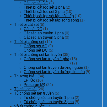
Cắt lọc sét DC
(2)
Thiết bị cắt lọc sét 1 pha
(2)
Thiết bị cắt lọc sét 3 pha
(10)
Thiết bị cắt lọc sét lắp nối tiếp
(10)
Thiết bị cắt lọc sét lắp song song
(1)
Thiết bị cắt sét
(6)
Cắt sét DC
(1)
Cắt sét lan truyền 1 pha
(0)
Cắt sét lan truyền 3 pha
(0)
Thiết bị chống sét
(14)
Chống sét AC
(9)
Chống sét DC
(5)
Thiết bị chống sét lan truyền
(38)
Chống sét lan truyền 1 pha
(15)
Chống sét lan truyền 3 pha
(17)
Chống sét lan truyền đường nguồn
(1)
Chống sét lan truyền đường tín hiệu
(5)
Thương hiệu
(34)
LPI Úc
(10)
Prosurge Mỹ
(24)
Tủ cắt lọc sét
(26)
Tủ chống sét lan truyền
(5)
Tủ chống sét lan truyền 1 pha
(2)
Tủ chống sét lan truyền 3 pha
(5)
Vỏ tủ chống nước
(1)