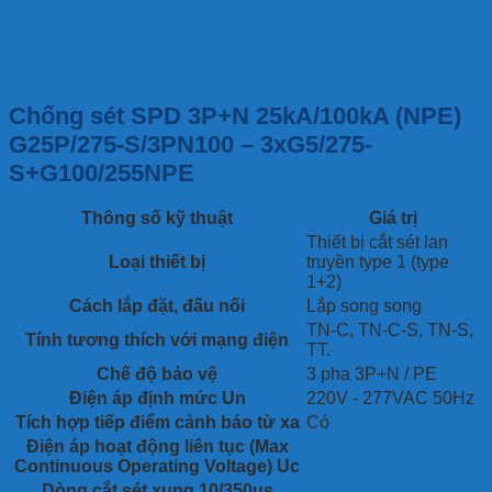
Chống sét SPD 3P+N 25kA/100kA (NPE)
G25P/275-S/3PN100 – 3xG5/275-
S+G100/255NPE
Thông số kỹ thuật
Giá trị
Thiết bị cắt sét lan
Loại thiết bị
truyền type 1 (type
1+2)
Cách lắp đặt, đấu nối
Lắp song song
TN-C, TN-C-S, TN-S,
Tính tương thích với mạng điện
TT.
Chế độ bảo vệ
3 pha 3P+N / PE
Điện áp định mức Un
220V - 277VAC 50Hz
Tích hợp tiếp điểm cảnh báo từ xa
Có
Điện áp hoạt động liên tục (Max
Continuous Operating Voltage) Uc
Dòng cắt sét xung 10/350us