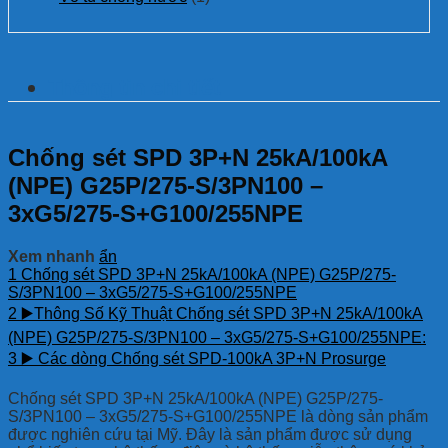
Thông tin chi tiết
Chống sét SPD 3P+N 25kA/100kA
(NPE) G25P/275-S/3PN100 –
3xG5/275-S+G100/255NPE
Xem nhanh
ẩn
1
Chống sét SPD 3P+N 25kA/100kA (NPE) G25P/275-
S/3PN100 – 3xG5/275-S+G100/255NPE
2
▶️Thông Số Kỹ Thuật Chống sét SPD 3P+N 25kA/100kA
(NPE) G25P/275-S/3PN100 – 3xG5/275-S+G100/255NPE:
3
▶️ Các dòng Chống sét SPD-100kA 3P+N Prosurge
Chống sét SPD 3P+N 25kA/100kA (NPE) G25P/275-
S/3PN100 – 3xG5/275-S+G100/255NPE là dòng sản phẩm
được nghiên cứu tại Mỹ. Đây là sản phẩm được sử dụng