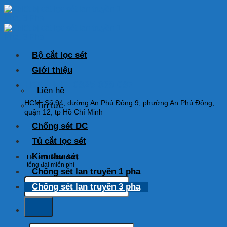
Skip
to
content
Bộ cắt lọc sét
Giới thiệu
HOTLINE: 0925 038 097
Liên hệ
HCM: Số 94, đường An Phú Đông 9, phường An Phú Đông,
Tin tức
quận 12, tp Hồ Chí Minh
Chống sét DC
Tủ cắt lọc sét
Kim thu sét
Hỗ trợ khách hàng
tổng đài miễn phí
Chống sét lan truyền 1 pha
Tìm
Chống sét lan truyền 3 pha
kiếm:
Tìm