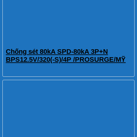
Chống sét 80kA SPD-80kA 3P+N
BPS12.5V/320(-S)/4P /PROSURGE/MỸ