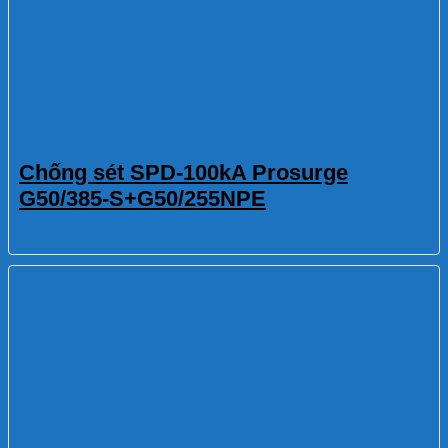
Chống sét SPD-100kA Prosurge
G50/385-S+G50/255NPE