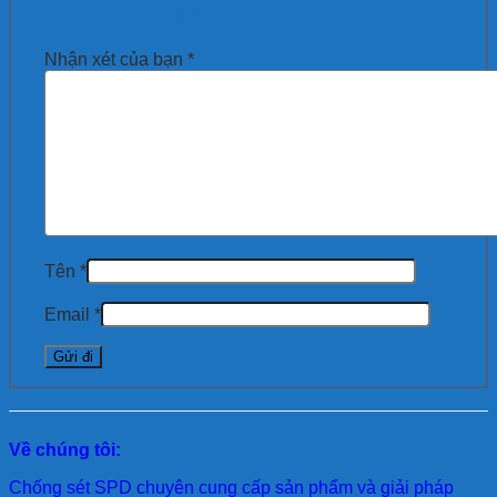
S+G100/255NPE”
Nhận xét của bạn
*
Tên
*
Email
*
Về chúng tôi:
Chống sét SPD
chuyên cung cấp sản phẩm và giải pháp