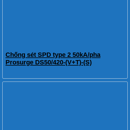
Chống sét SPD type 2 50kA/pha
Prosurge DS50/420-(V+T)-(S)