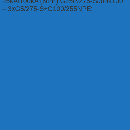
25kA/100kA (NPE) G25P/275-S/3PN100
– 3xG5/275-S+G100/255NPE: