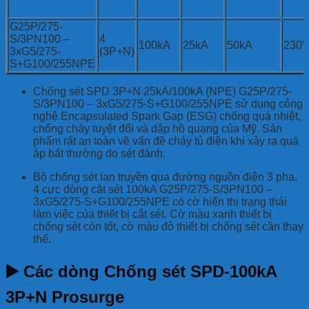
G25P/275-
S/3PN100 –
4
100kA
25kA
50kA
230
3xG5/275-
(3P+N)
S+G100/255NPE
Chống sét SPD 3P+N 25kA/100kA (NPE) G25P/275-
S/3PN100 – 3xG5/275-S+G100/255NPE sử dụng công
nghệ Encapsulated Spark Gap (ESG) chống quá nhiệt,
chống cháy tuyệt đối và dập hồ quang của Mỹ. Sản
phẩm rất an toàn về vấn đề cháy tủ điện khi xảy ra quá
áp bất thường do sét đánh.
Bộ chống sét lan truyền qua đường nguồn điện 3 pha,
4 cực dòng cắt sét 100kA G25P/275-S/3PN100 –
3xG5/275-S+G100/255NPE có cờ hiển thị trạng thái
làm việc của thiết bị cắt sét. Cờ màu xanh thiết bị
chống sét còn tốt, cờ màu đỏ thiết bị chống sét cần thay
thế.
▶️ Các dòng Chống sét SPD-100kA
3P+N Prosurge