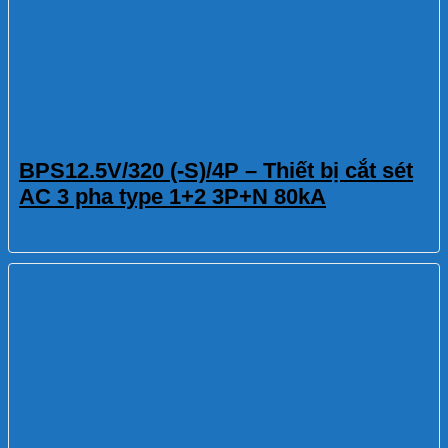
BPS12.5V/320 (-S)/4P – Thiết bị cắt sét
AC 3 pha type 1+2 3P+N 80kA