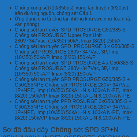
Chống xung sét (10/350us), xung lan truyền (8/20us)
trên đường nguồn, chống sét Cấp 1
Ứng dụng cho tủ tổng tại những khu vực như tòa nhà,
văn phòng)
Chống sét lan truyền SPD PROSURGE G50/385-S
Chống sét PROSURGE Upper Part Unit
280V~347Vac, (10/350) 50kA, Imax (8/20) 150kA
Chống sét lan truyền SPD PROSURGE 3 x G50/385-S
Chống sét PROSURGE 280V~347Vac, 3P, Iimp
(10/350) 50kA/P, Imax (8/20) 150kA/P
Chống sét lan truyền SPD PROSURGE 4 x G50/385-S
Chống sét PROSURGE 280V~347Vac, 3P, Iimp
(10/350) 50kA/P, Imax (8/20) 150kA/P
Chống sét lan truyền SPD PROSURGE G50/385-S +
G50/255NPE Chống sét PROSURGE 280V~347Vac,
1P+NPE, Iimp (10/350) 50kA L-N & 100kA N-PE, Imax
(8/20) 150kA/P, Imax (8/20) 150kA L-N & 200kA N-PE
Chống sét lan truyền PPD ROSURGE 3xG50/385-S +
G50/255NPE Chống sét PROSURGE 280V~347Vac,
1P+NPE, Iimp (10/350) 50kA L-N & 100kA N-PE, Imax
(8/20) 150kA/P, Imax (8/20) 150kA L-N & 200kA N-PE
Sơ đồ đấu dây
Chống sét SPD 3P+N