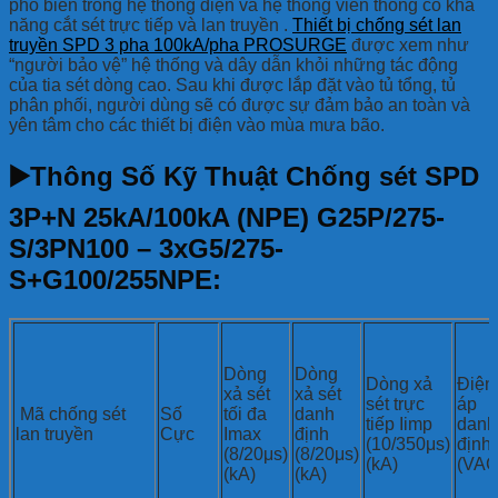
phổ biến trong hệ thống điện và hệ thống viễn thông có khả
năng cắt sét trực tiếp và lan truyền .
Thiết bị chống sét lan
truyền SPD 3 pha 100kA/pha PROSURGE
được xem như
“người bảo vệ” hệ thống và dây dẫn khỏi những tác động
của tia sét dòng cao. Sau khi được lắp đặt vào tủ tổng, tủ
phân phối, người dùng sẽ có được sự đảm bảo an toàn và
yên tâm cho các thiết bị điện vào mùa mưa bão.
▶️Thông Số Kỹ Thuật Chống sét SPD
3P+N 25kA/100kA (NPE) G25P/275-
S/3PN100 – 3xG5/275-
S+G100/255NPE:
Dòng
Dòng
Dòng xả
Điện
xả sét
xả sét
sét trực
áp
Mã chống sét
Số
tối đa
danh
tiếp Iimp
danh
lan truyền
Cực
Imax
định
(10/350μs)
định
(8/20μs)
(8/20μs)
(kA)
(VAC
(kA)
(kA)