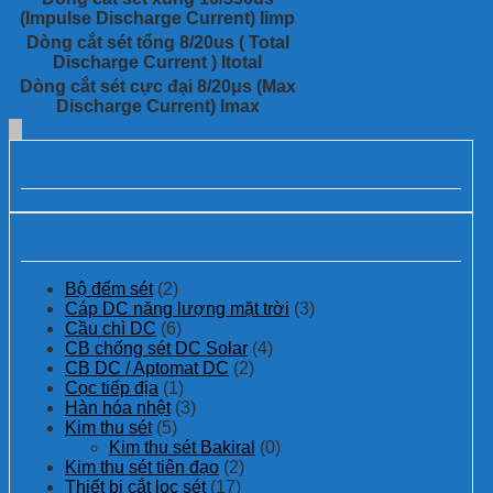
(Impulse Discharge Current) Iimp
Dòng cắt sét tổng 8/20us ( Total
Discharge Current ) Itotal
Dòng cắt sét cực đại 8/20μs (Max
Discharge Current) Imax
Các dự án đã thực hiện:
Danh mục sản phẩm
Bộ đếm sét
(2)
Cáp DC năng lượng mặt trời
(3)
Cầu chì DC
(6)
CB chống sét DC Solar
(4)
CB DC / Aptomat DC
(2)
Cọc tiếp địa
(1)
Hàn hóa nhệt
(3)
Kim thu sét
(5)
Kim thu sét Bakiral
(0)
Kim thu sét tiên đạo
(2)
Thiết bị cắt lọc sét
(17)