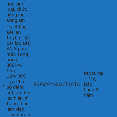
hộp kim
loại, chức
năng lọc
sóng sin
Tủ chống
sét lan
truyền ( tủ
cắt lọc sét)
AC 3 pha
mắc song
song ,
300KA/
Pha,
Prosurge
Uc=420V,
– Mỹ,
Type 1, có
3
PSP347Y62M/T1CTA
Bảo
bộ điếm
hành 3
sét, có đèn
năm
led hiện thị
trạng thái
làm việc,
Tiêu chuẩn