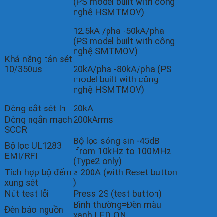
(PS model built with công
nghệ HSMTMOV)
12.5kA /pha -50kA/pha
(PS model built with công
nghệ SMTMOV)
Khả năng tản sét
10/350us
20kA/pha -80kA/pha (PS
model built with công
nghệ HSMTMOV)
Dòng cắt sét In
20kA
Dòng ngắn mạch
200kArms
SCCR
Bộ lọc sóng sin -45dB
Bộ lọc UL1283
from 10kHz to 100MHz
EMI/RFI
(Type2 only)
Tích hợp bộ đếm
≥ 200A (with Reset button
xung sét
)
Nút test lỗi
Press 2S (test button)
Bình thường=Đèn màu
Đèn báo nguồn
xanh LED ON