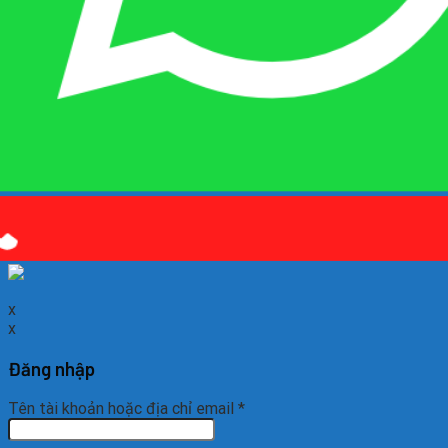
Quý khách kết bạn
Zalo
em là số điện thoại:
0925 038
097
hoặc quét mã QR bên dưới giúp em nhé!
x
x
Đăng nhập
Tên tài khoản hoặc địa chỉ email
*