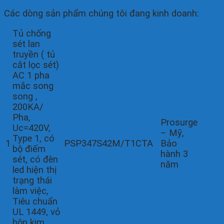
Các dòng sản phẩm chúng tôi đang kinh doanh:
Tủ chống
sét lan
truyền ( tủ
cắt lọc sét)
AC 1 pha
mắc song
song ,
200KA/
Pha,
Prosurge
Uc=420V,
– Mỹ,
Type 1, có
1
PSP347S42M/T1CTA
Bảo
bộ điếm
hành 3
sét, có đèn
năm
led hiện thị
trạng thái
làm việc,
Tiêu chuẩn
UL 1449, vỏ
hộp kim