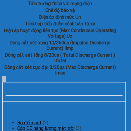
 Dòng cắt sét In Nominal discharge current: 20kA (8/20μs)
Tính tương thích với mạng điện
 Dòng cắt sét Imax Max surge surrent: 150~600 kA per phase
Chế độ bảo vệ
while built with SMTMOV(Imax:50kA) modules
Điện áp định mức Un
225~900kA per phase while built with HSMTMOV(Imax:75kA)
modules
Tích hợp tiếp điểm cảnh báo từ xa
 Dòng ngắn mạch Short circuit current rating SCCR: 200kArms –
Điện áp hoạt động liên tục (Max Continuous Operating
tested without external CB or fuse
Voltage) Uc
 Đáp ứng tiêu chuẩn UL1283 listed Sine Wave Tracking ( bộ lọc
EMI/RFI) tần số lọc sét lên đến -45dB from 10kHz to 100MHz
Dòng cắt sét xung 10/350us (Impulse Discharge
 Đầy đủ mode bảo vệ Full modes protection
Current) Iimp
 Bộ hiển thị cảnh báo lỗi Degradation failure indication
Dòng cắt sét tổng 8/20us ( Total Discharge Current )
 Cảnh báo âm thanh khi SPD lỗi With Audible alarm, beep while
Itotal
SPD fail
Dòng cắt sét cực đại 8/20μs (Max Discharge Current)
 Tiếp điểm phụ dùng cho chỉ thị từ xa With remote Alarm
Imax
 Có bộ đếm sét With Surge event counter
 Vỏ tủ tiêu chuẩn NEMA 4X plastic and NEMA 4 metal enclosure
Các dự án đã thực hiện:
Danh mục sản phẩm
Bộ đếm sét
(2)
Cáp DC năng lượng mặt trời
(3)