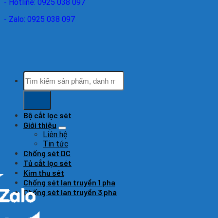
- Hotline: 0925 038 097
- Zalo: 0925 038 097
Tìm
kiếm:
Bộ cắt lọc sét
Giới thiệu
Liên hệ
Tin tức
Chống sét DC
Tủ cắt lọc sét
Kim thu sét
Chống sét lan truyền 1 pha
Chống sét lan truyền 3 pha