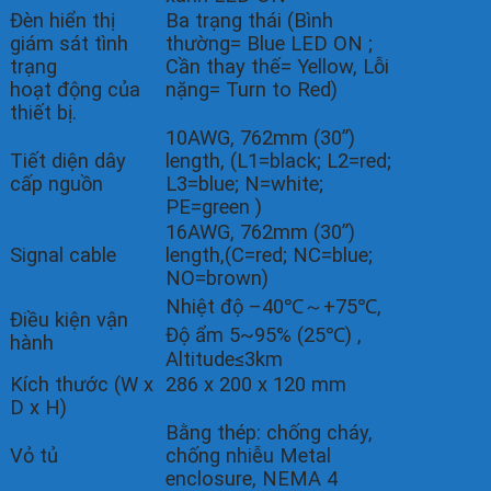
Đèn hiển thị
Ba trạng thái (Bình
giám sát tình
thường= Blue LED ON ;
trạng
Cần thay thế= Yellow, Lỗi
hoạt động của
nặng= Turn to Red)
thiết bị.
10AWG, 762mm (30”)
Tiết diện dây
length, (L1=black; L2=red;
cấp nguồn
L3=blue; N=white;
PE=green )
16AWG, 762mm (30”)
Signal cable
length,(C=red; NC=blue;
NO=brown)
Nhiệt độ –40℃～+75℃,
Điều kiện vận
Độ ẩm 5~95% (25℃) ,
hành
Altitude≤3km
Kích thước (W x
286 x 200 x 120 mm
D x H)
Bằng thép: chống cháy,
Vỏ tủ
chống nhiễu Metal
enclosure, NEMA 4