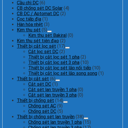
Cầu chì DC
(6)
CB chống sét DC Solar
(4)
CB DC / Aptomat DC
(2)
Cọc tiếp địa
(1)
Hàn hóa nhệt
(3)
Kim thu sét
(5)
Kim thu sét Bakiral
(0)
Kim thu sét tiên đạo
(2)
Thiết bị cắt lọc sét
(17)
Cắt lọc sét DC
(2)
Thiết bị cắt lọc sét 1 pha
(2)
Thiết bị cắt lọc sét 3 pha
(10)
Thiết bị cắt lọc sét lắp nối tiếp
(10)
Thiết bị cắt lọc sét lắp song song
(1)
Thiết bị cắt sét
(6)
Cắt sét DC
(1)
Cắt sét lan truyền 1 pha
(0)
Cắt sét lan truyền 3 pha
(0)
Thiết bị chống sét
(14)
Chống sét AC
(9)
Chống sét DC
(5)
Thiết bị chống sét lan truyền
(38)
Chống sét lan truyền 1 pha
(15)
Chống sét lan truyền 3 pha
(17)