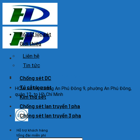
Skip
to
content
Bộ cắt lọc sét
Giới thiệu
Liên hệ
Tin tức
HOTLINE: 0925 038 097
Chống sét DC
Tủ cắt lọc sét
HCM: Số 94, đường An Phú Đông 9, phường An Phú Đông,
quận 12, tp Hồ Chí Minh
Kim thu sét
Chống sét lan truyền 1 pha
Chống sét lan truyền 3 pha
Hỗ trợ khách hàng
tổng đài miễn phí