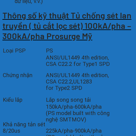
dữ liệu, v.v.)
Thông số kỹ thuật Tủ chống sét lan
truyền ( tủ cắt lọc sét) 100kA/pha –
300kA/pha Prosurge Mỹ
Loại PSP
PS
ANSI/UL1449 4th edition,
CSA C22.2 for Type1 SPD
Chứng nhận
ANSI/UL1449 4th edition,
CSA C22.2,UL1283
for Type2 SPD
Kiểu lắp
Lắp song song tải
150kA/pha-600kA/pha
(PS model built with công
nghệ SMTMOV)
Khả năng tản sét
8/20us
225kA/pha-900kA/pha