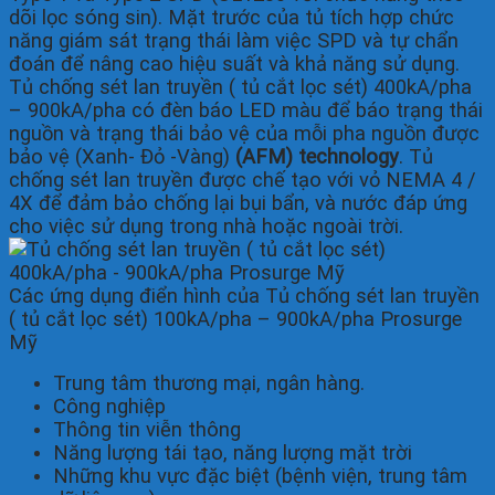
dõi lọc sóng sin). Mặt trước của tủ tích hợp chức
năng giám sát trạng thái làm việc SPD và tự chẩn
đoán để nâng cao hiệu suất và khả năng sử dụng.
Tủ chống sét lan truyền ( tủ cắt lọc sét) 400kA/pha
– 900kA/pha có đèn báo LED màu để báo trạng thái
nguồn và trạng thái bảo vệ của mỗi pha nguồn được
bảo vệ (Xanh- Đỏ -Vàng)
(AFM) technology
. Tủ
chống sét lan truyền được chế tạo với vỏ NEMA 4 /
4X để đảm bảo chống lại bụi bẩn, và nước đáp ứng
cho việc sử dụng trong nhà hoặc ngoài trời.
Các ứng dụng điển hình của Tủ chống sét lan truyền
( tủ cắt lọc sét) 100kA/pha – 900kA/pha Prosurge
Mỹ
Trung tâm thương mại, ngân hàng.
Công nghiệp
Thông tin viễn thông
Năng lượng tái tạo, năng lượng mặt trời
Những khu vực đặc biệt (bệnh viện, trung tâm