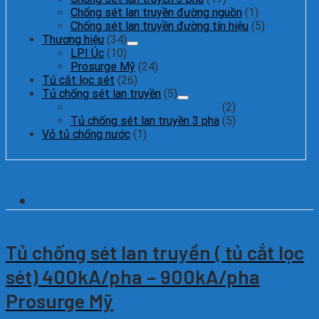
Chống sét lan truyền đường nguồn
(1)
Chống sét lan truyền đường tín hiệu
(5)
Thương hiệu
(34)
LPI Úc
(10)
Prosurge Mỹ
(24)
Tủ cắt lọc sét
(26)
Tủ chống sét lan truyền
(5)
Tủ chống sét lan truyền 1 pha
(2)
Tủ chống sét lan truyền 3 pha
(5)
Vỏ tủ chống nước
(1)
Thông tin chi tiết
Tủ chống sét lan truyền ( tủ cắt lọc
sét) 400kA/pha – 900kA/pha
Prosurge Mỹ