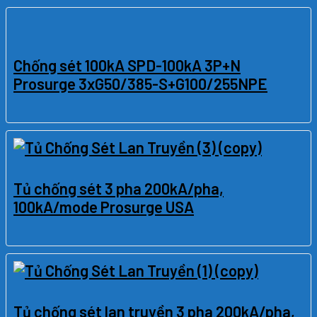
Chống sét 100kA SPD-100kA 3P+N
Prosurge 3xG50/385-S+G100/255NPE
Tủ chống sét 3 pha 200kA/pha,
100kA/mode Prosurge USA
Tủ chống sét lan truyền 3 pha 200kA/pha,