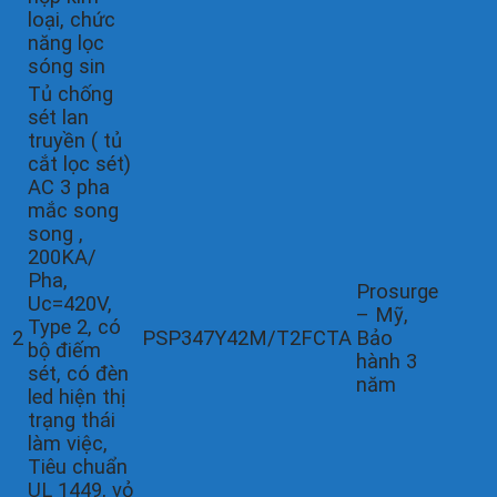
loại, chức
năng lọc
sóng sin
Tủ chống
sét lan
truyền ( tủ
cắt lọc sét)
AC 3 pha
mắc song
song ,
200KA/
Pha,
Prosurge
Uc=420V,
– Mỹ,
Type 2, có
2
PSP347Y42M/T2FCTA
Bảo
bộ điếm
hành 3
sét, có đèn
năm
led hiện thị
trạng thái
làm việc,
Tiêu chuẩn
UL 1449, vỏ