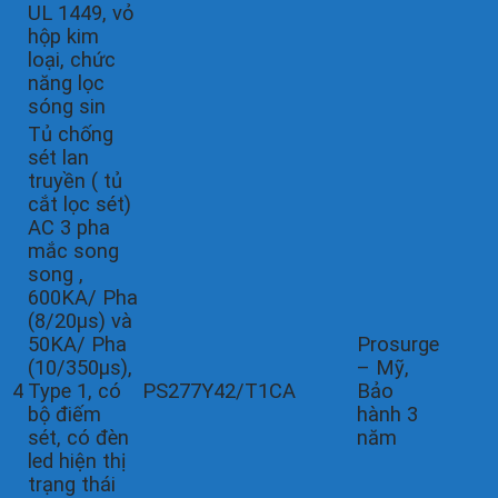
UL 1449, vỏ
hộp kim
loại, chức
năng lọc
sóng sin
Tủ chống
sét lan
truyền ( tủ
cắt lọc sét)
AC 3 pha
mắc song
song ,
600KA/ Pha
(8/20µs) và
50KA/ Pha
Prosurge
(10/350µs),
– Mỹ,
4
Type 1, có
PS277Y42/T1CA
Bảo
bộ điếm
hành 3
sét, có đèn
năm
led hiện thị
trạng thái