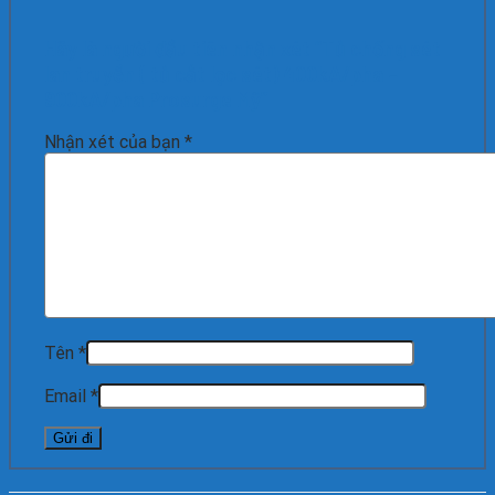
Hãy là người đầu tiên nhận xét “Tủ chống sét
lan truyền ( tủ cắt lọc sét) 400kA/pha –
900kA/pha Prosurge Mỹ”
Nhận xét của bạn
*
Tên
*
Email
*