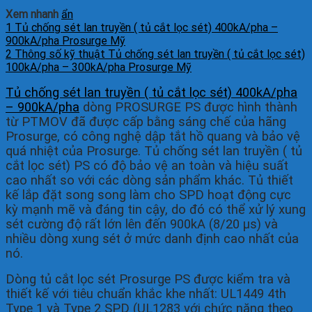
Xem nhanh
ẩn
1
Tủ chống sét lan truyền ( tủ cắt lọc sét) 400kA/pha –
900kA/pha Prosurge Mỹ
2
Thông số kỹ thuật Tủ chống sét lan truyền ( tủ cắt lọc sét)
100kA/pha – 300kA/pha Prosurge Mỹ
Tủ chống sét lan truyền ( tủ cắt lọc sét) 400kA/pha
– 900kA/pha
dòng PROSURGE PS được hình thành
từ PTMOV đã được cấp bằng sáng chế của hãng
Prosurge, có công nghệ dập tắt hồ quang và bảo vệ
quá nhiệt của Prosurge. Tủ chống sét lan truyền ( tủ
cắt lọc sét) PS có độ bảo vệ an toàn và hiệu suất
cao nhất so với các dòng sản phẩm khác. Tủ thiết
kế lắp đặt song song làm cho SPD hoạt động cực
kỳ mạnh mẽ và đáng tin cậy, do đó có thể xử lý xung
sét cường độ rất lớn lên đến 900kA (8/20 μs) và
nhiều dòng xung sét ở mức danh định cao nhất của
nó.
Dòng tủ cắt lọc sét Prosurge PS được kiểm tra và
thiết kế với tiêu chuẩn khắc khe nhất: UL1449 4th
Type 1 và Type 2 SPD (UL1283 với chức năng theo