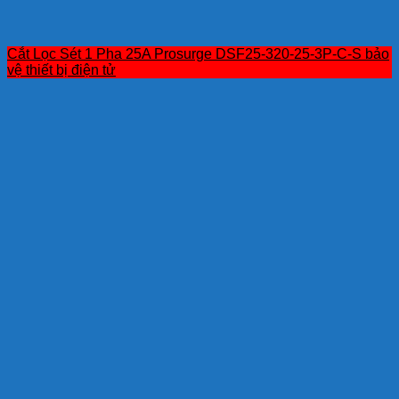
Cắt Lọc Sét 1 Pha 25A Prosurge DSF25-320-25-3P-C-S bảo
vệ thiết bị điện tử