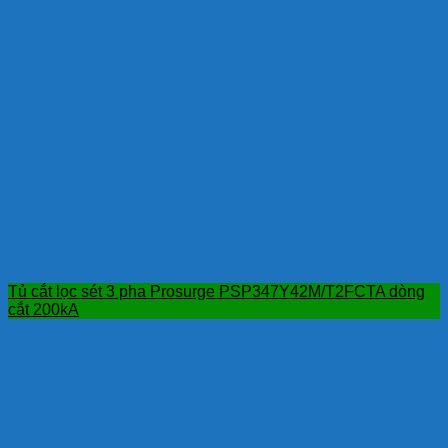
Tủ cắt lọc sét 3 pha Prosurge PSP347Y42M/T2FCTA dòng
cắt 200kA