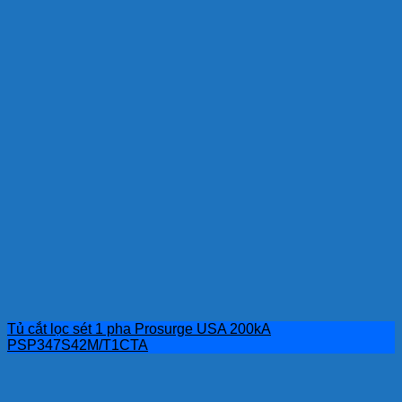
Tủ cắt lọc sét 1 pha Prosurge USA 200kA
PSP347S42M/T1CTA