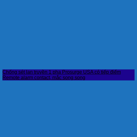
Chống sét lan truyền 1 pha Prosurge USA có tiếp điểm
Remote alarm contact, mắc song song