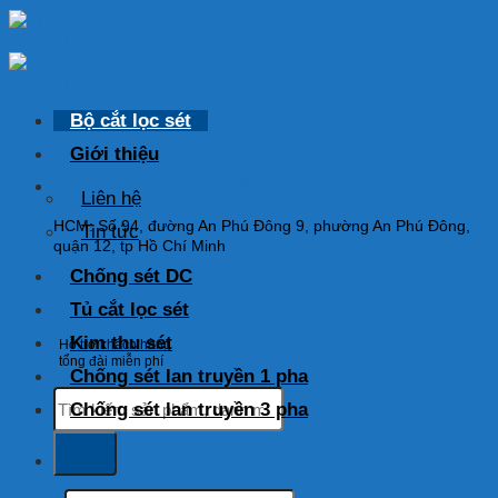
Skip
to
content
Bộ cắt lọc sét
Giới thiệu
HOTLINE: 0925 038 097
Liên hệ
HCM: Số 94, đường An Phú Đông 9, phường An Phú Đông,
Tin tức
quận 12, tp Hồ Chí Minh
Chống sét DC
Tủ cắt lọc sét
Kim thu sét
Hỗ trợ khách hàng
tổng đài miễn phí
Chống sét lan truyền 1 pha
Tìm
Chống sét lan truyền 3 pha
kiếm:
Tìm