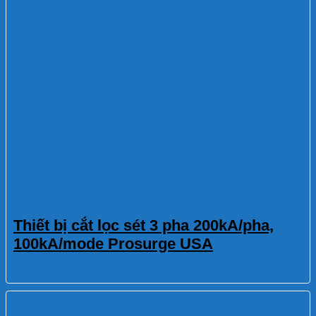
Thiết bị cắt lọc sét 3 pha 200kA/pha,
100kA/mode Prosurge USA