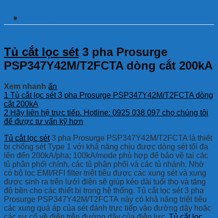
Thông tin chi tiết
Tủ cắt lọc sét
3 pha Prosurge
PSP347Y42M/T2FCTA dòng cắt 200kA
Xem nhanh
ẩn
1
Tủ cắt lọc sét 3 pha Prosurge PSP347Y42M/T2FCTA dòng
cắt 200kA
2
Hãy liên hệ trực tiếp. Hotline: 0925 038 097 cho chúng tôi
để được tư vấn kỹ hơn
Tủ cắt lọc sét
3 pha Prosurge PSP347Y42M/T2FCTA là thiết
bị chống sét Type 1 với khả năng chịu được dòng sét tối đa
lên đến 200kA/pha; 100kA/mode phù hợp để bảo vệ tại các
tủ phân phối chính, các tủ phân phối và các tủ nhánh. Nhờ
có bộ lọc EMI/RFI filter triệt tiêu được các xung sét và xung
được sinh ra trên lưới điện sẽ giúp kéo dài tuổi thọ và tăng
độ bền cho các thiết bị trong hệ thống. Tủ cắt lọc sét 3 pha
Prosurge PSP347Y42M/T2FCTA này có khả năng triệt tiêu
các xung quá áp của sét đánh trực tiếp vào đường dây hoặc
các sự cố về điện trên đường dây của điện lực.
Tủ cắt lọc