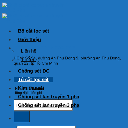
Skip
to
content
Bộ cắt lọc sét
Giới thiệu
HOTLINE: 0925 038 097
Liên hệ
HCM: Số 94, đường An Phú Đông 9, phường An Phú Đông,
Tin tức
quận 12, tp Hồ Chí Minh
Chống sét DC
Tủ cắt lọc sét
Kim thu sét
Hỗ trợ khách hàng
tổng đài miễn phí
Chống sét lan truyền 1 pha
Tìm
Chống sét lan truyền 3 pha
kiếm:
Tìm