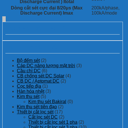
Discharge Current ) Itotal
Dòng cắt sét cực đại 8/20μs (Max
200kA/phase,
Discharge Current) Imax
100kA/mode
Các dự án đã thực hiện:
Danh mục sản phẩm
Bộ đếm sét
(2)
Cáp DC năng lượng mặt trời
(3)
Cầu chì DC
(6)
CB chống sét DC Solar
(4)
CB DC / Aptomat DC
(2)
Cọc tiếp địa
(1)
Hàn hóa nhệt
(3)
Kim thu sét
(5)
Kim thu sét Bakiral
(0)
Kim thu sét tiên đạo
(2)
Thiết bị cắt lọc sét
(17)
Cắt lọc sét DC
(2)
Thiết bị cắt lọc sét 1 pha
(2)
Thiết bị cắt lọc sét 3 pha
(10)