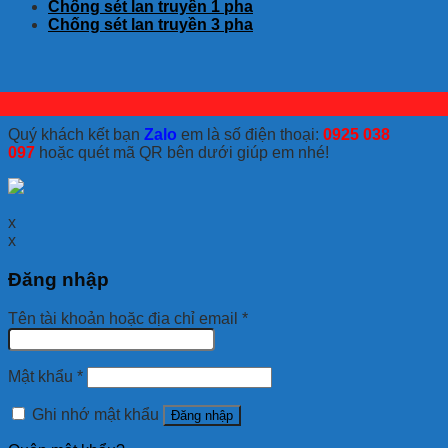
Chống sét lan truyền 1 pha
Chống sét lan truyền 3 pha
Quý khách kết bạn
Zalo
em là số điện thoại:
0925 038
097
hoặc quét mã QR bên dưới giúp em nhé!
x
x
Đăng nhập
Tên tài khoản hoặc địa chỉ email
*
Mật khẩu
*
Ghi nhớ mật khẩu
Đăng nhập