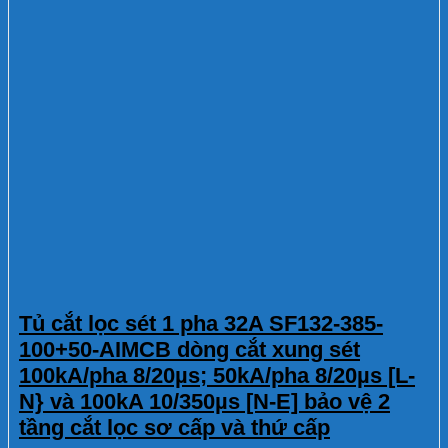
Tủ cắt lọc sét 1 pha 32A SF132-385-
100+50-AIMCB dòng cắt xung sét
100kA/pha 8/20µs; 50kA/pha 8/20µs [L-
N} và 100kA 10/350µs [N-E] bảo vệ 2
tầng cắt lọc sơ cấp và thứ cấp