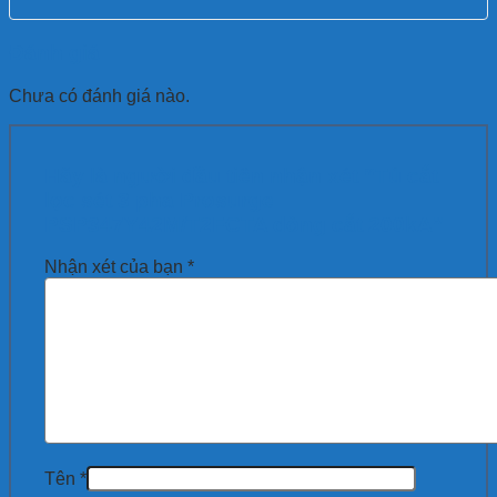
Đánh giá
Chưa có đánh giá nào.
Hãy là người đầu tiên nhận xét “Tủ cắt
lọc sét 3 pha Prosurge
PSP347Y42M/T2FCTA dòng cắt 200kA”
Nhận xét của bạn
*
Tên
*