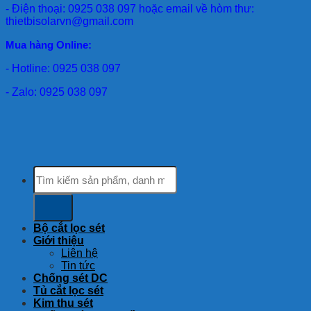
- Điện thoại: 0925 038 097 hoặc email về hòm thư:
thietbisolarvn@gmail.com
Mua hàng Online:
- Hotline: 0925 038 097
- Zalo: 0925 038 097
Tìm
kiếm:
Bộ cắt lọc sét
Giới thiệu
Liên hệ
Tin tức
Chống sét DC
Tủ cắt lọc sét
Kim thu sét