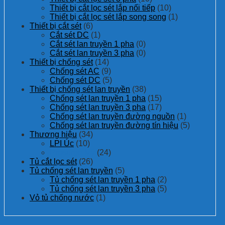
Thiết bị cắt lọc sét lắp nối tiếp
(10)
Thiết bị cắt lọc sét lắp song song
(1)
Thiết bị cắt sét
(6)
Cắt sét DC
(1)
Cắt sét lan truyền 1 pha
(0)
Cắt sét lan truyền 3 pha
(0)
Thiết bị chống sét
(14)
Chống sét AC
(9)
Chống sét DC
(5)
Thiết bị chống sét lan truyền
(38)
Chống sét lan truyền 1 pha
(15)
Chống sét lan truyền 3 pha
(17)
Chống sét lan truyền đường nguồn
(1)
Chống sét lan truyền đường tín hiệu
(5)
Thương hiệu
(34)
LPI Úc
(10)
Prosurge Mỹ
(24)
Tủ cắt lọc sét
(26)
Tủ chống sét lan truyền
(5)
Tủ chống sét lan truyền 1 pha
(2)
Tủ chống sét lan truyền 3 pha
(5)
Vỏ tủ chống nước
(1)