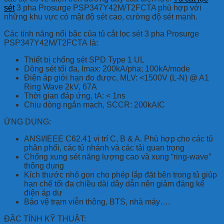
sét
3 pha Prosurge PSP347Y42M/T2FCTA phù hợp với
những khu vực có mật độ sét cao, cường độ sét mạnh.
Các tính năng nổi bậc của tủ cắt lọc sét 3 pha Prosurge
PSP347Y42M/T2FCTA là:
Thiết bị chống sét SPD Type 1 UL
Dòng sét tối đa, Imax: 200kA/pha; 100kA/mode
Điện áp giới hạn đo được, MLV: <1500V (L-N) @ A1
Ring Wave 2kV, 67A
Thời gian đáp ứng, tA: < 1ns
Chịu dòng ngắn mạch, SCCR: 200kAIC
ỨNG DỤNG:
ANSI/IEEE C62.41 vị trí C, B & A. Phù hợp cho các tủ
phân phối, các tủ nhánh và các tải quan trọng
Chống xung sét năng lượng cao và xung “ring-wave”
thông dụng
Kích thước nhỏ gọn cho phép lắp đặt bên trong tủ giúp
hạn chế tối đa chiều dài dây dẫn nên giảm đáng kể
điện áp dư
Bảo vệ trạm viễn thông, BTS, nhà máy….
ĐẶC TÍNH KỸ THUẬT: