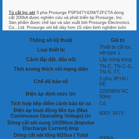
Tủ cắt lọc sét
3 pha Prosurge PSP347Y42M/T2FCTA dòng
cắt 200kA được nghiên cứu và phát triển tại Prosurge, Inc.
Sản phẩm được chế tạo và sản xuất bởi Prosurge Electronics
Co., Ltd. Prosurge với bề dày hơn 15 năm kinh nghiệm luôn
tự hào với sứ mệnh bảo vệ an toàn các thiết bị điện khỏi nguy
hại của sét.
Thông số kỹ thuật
Giá trị
Thiết bị cắt lọc
Loại thiết bị
sét type 1
Cách lắp đặt, đấu nối
Lắp song song
TN-C, TN-C-S,
Tính tương thích với mạng điện
TN-S, TT.
3 pha 3P+N /
Chế độ bảo vệ
PE
220/380V AC
Điện áp định mức Un
50Hz
Tích hợp tiếp điểm cảnh báo từ xa
Có
Điện áp hoạt động liên tục (Max
600Y 347V
Continuous Operating Voltage) Uc
Dòng cắt sét xung 10/350us (Impulse
Discharge Current) Iimp
Dòng cắt sét tổng 8/20us ( Total
800kA