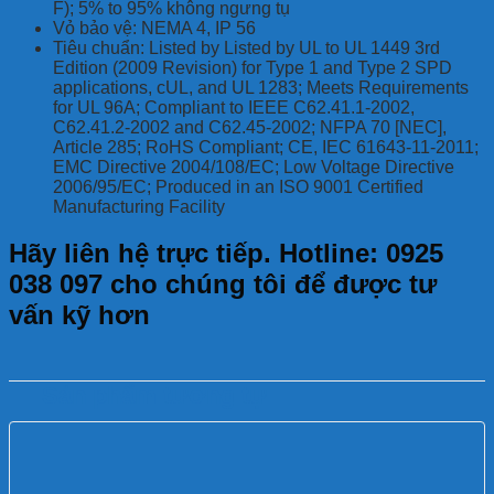
F); 5% to 95% không ngưng tụ
Vỏ bảo vệ: NEMA 4, IP 56
Tiêu chuẩn: Listed by Listed by UL to UL 1449 3rd
Edition (2009 Revision) for Type 1 and Type 2 SPD
applications, cUL, and UL 1283; Meets Requirements
for UL 96A; Compliant to IEEE C62.41.1-2002,
C62.41.2-2002 and C62.45-2002; NFPA 70 [NEC],
Article 285; RoHS Compliant; CE, IEC 61643-11-2011;
EMC Directive 2004/108/EC; Low Voltage Directive
2006/95/EC; Produced in an ISO 9001 Certified
Manufacturing Facility
Hãy liên hệ trực tiếp. Hotline: 0925
038 097 cho chúng tôi để được tư
vấn kỹ hơn
Sản phẩm tương tự