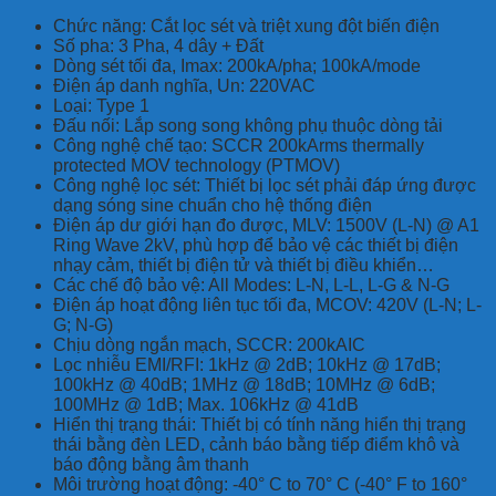
Chức năng: Cắt lọc sét và triệt xung đột biến điện
Số pha: 3 Pha, 4 dây + Đất
Dòng sét tối đa, Imax: 200kA/pha; 100kA/mode
Điện áp danh nghĩa, Un: 220VAC
Loại: Type 1
Đấu nối: Lắp song song không phụ thuộc dòng tải
Công nghệ chế tạo: SCCR 200kArms thermally
protected MOV technology (PTMOV)
Công nghệ lọc sét: Thiết bị lọc sét phải đáp ứng được
dạng sóng sine chuẩn cho hệ thống điện
Điện áp dư giới hạn đo được, MLV: 1500V (L-N) @ A1
Ring Wave 2kV, phù hợp để bảo vệ các thiết bị điện
nhạy cảm, thiết bị điện tử và thiết bị điều khiển…
Các chế độ bảo vệ: All Modes: L-N, L-L, L-G & N-G
Điện áp hoạt động liên tục tối đa, MCOV: 420V (L-N; L-
G; N-G)
Chịu dòng ngắn mạch, SCCR: 200kAIC
Lọc nhiễu EMI/RFI: 1kHz @ 2dB; 10kHz @ 17dB;
100kHz @ 40dB; 1MHz @ 18dB; 10MHz @ 6dB;
100MHz @ 1dB; Max. 106kHz @ 41dB
Hiển thị trạng thái: Thiết bị có tính năng hiển thị trạng
thái bằng đèn LED, cảnh báo bằng tiếp điểm khô và
báo động bằng âm thanh
Môi trường hoạt động: -40° C to 70° C (-40° F to 160°