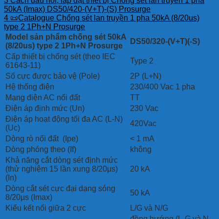
3
Cách đấu nối, lắp đặt thiết bị Chống sét lan truyền 1 pha
50kA (Imax) DS50/420-(V+T)-(S) Prosurge
4
📜Catalogue Chống sét lan truyền 1 pha 50kA (8/20us)
type 2 1Ph+N Prosurge
Model sản phẩm chống sét 50kA
DS50/320-(V+T)(-S)
(8/20us) type 2 1Ph+N Prosurge
Cấp thiết bị chống sét (theo IEC
Type 2
61643-11)
Số cực được bảo vệ (Pole)
2P (L+N)
Hệ thống điện
230/400 Vac 1 pha
Mạng điện AC nối đất
TT
Điện áp định mức (Un)
230 Vac
Điện áp hoạt động tối đa AC (L-N)
420Vac
(Uc)
Dòng rò nối đất (Ipe)
< 1 mA
Dòng phóng theo (If)
không
Khả năng cắt dòng sét định mức
(thử nghiệm 15 lần xung 8/20μs)
20 kA
(In)
Dòng cắt sét cực đại dạng sóng
50 kA
8/20µs (Imax)
Kiểu kết nối giữa 2 cực
L/G và N/G
đồng hướng (L-G và N-