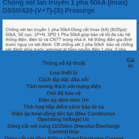
Chống sét lan truyền 1 pha 50kA (Imax)
DS50/420-(V+T)-(S) Prosurge
Chống sét lan truyền 1 pha 50kA Dòng cắt Imax (kA) (8/20μs):
50kA, Số cực: 1P+N. SPD 1 Pha 50kA giúp bảo vệ tối đa các hệ
thống điện, điện tử và CNTT trong nhà ở, hệ thống điện gia đình
trước nguy cơ sét đánh. CB chống sét 1 pha 50kA bảo vệ chống
sét đánh phía trước aptomat át tổng nguồn điện 1 pha, 3 pha,
máy tính, server, modem ADSL, switch, tổng đài, máy fax,…
Giá
Thông số kỹ thuật
trị
Loại thiết bị
Cách lắp đặt, đấu nối
Tính tương thích với mạng điện
Chế độ bảo vệ
Điện áp định mức Un
Tích hợp tiếp điểm cảnh báo từ xa
Điện áp hoạt động liên tục (Max Continuous
Operating Voltage) Uc
Dòng cắt sét xung 10/350us (Impulse Discharge
Current) Iimp
Dòng cắt sét tổng 8/20us ( Total Discharge Current