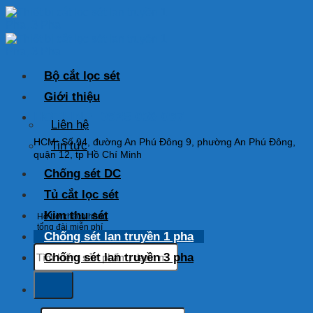
Skip
to
content
Bộ cắt lọc sét
Giới thiệu
HOTLINE: 0925 038 097
Liên hệ
HCM: Số 94, đường An Phú Đông 9, phường An Phú Đông,
Tin tức
quận 12, tp Hồ Chí Minh
Chống sét DC
Tủ cắt lọc sét
Kim thu sét
Hỗ trợ khách hàng
tổng đài miễn phí
Chống sét lan truyền 1 pha
Tìm
Chống sét lan truyền 3 pha
kiếm:
Tìm