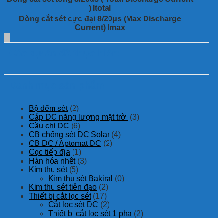
) Itotal
Dòng cắt sét cực đại 8/20μs (Max Discharge
Current) Imax
Các dự án đã thực hiện:
Danh mục sản phẩm
Bộ đếm sét
(2)
Cáp DC năng lượng mặt trời
(3)
Cầu chì DC
(6)
CB chống sét DC Solar
(4)
CB DC / Aptomat DC
(2)
Cọc tiếp địa
(1)
Hàn hóa nhệt
(3)
Kim thu sét
(5)
Kim thu sét Bakiral
(0)
Kim thu sét tiên đạo
(2)
Thiết bị cắt lọc sét
(17)
Cắt lọc sét DC
(2)
Thiết bị cắt lọc sét 1 pha
(2)