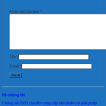
DS50/420-(V+T)-(S) Prosurge”
Nhận xét của bạn
*
Tên
*
Email
*
Về chúng tôi:
Chống sét SPD
chuyên cung cấp sản phẩm và giải pháp