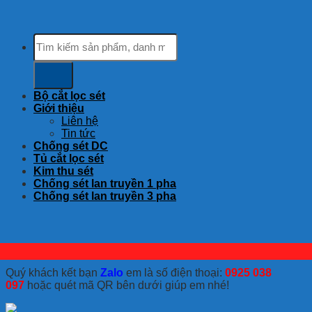
Tìm
kiếm:
Bộ cắt lọc sét
Giới thiệu
Liên hệ
Tin tức
Chống sét DC
Tủ cắt lọc sét
Kim thu sét
Chống sét lan truyền 1 pha
Chống sét lan truyền 3 pha
Quý khách kết bạn
Zalo
em là số điện thoại:
0925 038
097
hoặc quét mã QR bên dưới giúp em nhé!