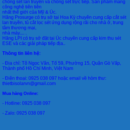
chống sét lan truyền và chống sét trực tiếp. Sản phẩm mang
công nghệ tiên tiên
nhất thế giới của Mỹ & Úc.
Hãng Prosurge
có trụ sở tại Hoa Kỳ chuyên cung cấp cắt sét
lan truyền, tủ cắt lọc sét ứng dụng rộng rãi cho nhà ở, trung
tâm thương mại,
nhà máy.... .
Hãng LPI
có trụ sở đặt tại Úc chuyên cung cấp kim thu sét
ESE và các giải pháp tiếp địa..
Thông tin liên hệ:
- Địa chỉ: Tô Ngọc Vân, Tổ 59, Phường 15, Quận Gò Vấp,
Thành phố Hồ Chí Minh, Việt Nam
- Điện thoại: 0925 038 097 hoặc email về hòm thư:
thietbisolarvn@gmail.com
Mua hàng Online:
- Hotline: 0925 038 097
- Zalo: 0925 038 097