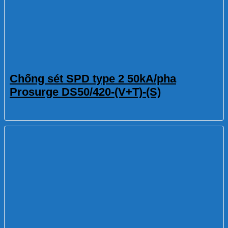
Chống sét SPD type 2 50kA/pha
Prosurge DS50/420-(V+T)-(S)