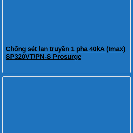
Chống sét lan truyền 1 pha 40kA (Imax)
SP320VT/PN-S Prosurge