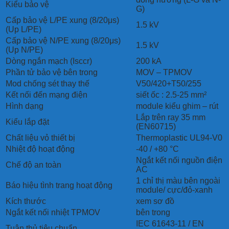
Kiểu bảo vệ
G)
Cấp bảo vệ L/PE xung (8/20μs)
1.5 kV
(Up L/PE)
Cấp bảo vệ N/PE xung (8/20μs)
1.5 kV
(Up N/PE)
Dòng ngắn mạch (Isccr)
200 kA
Phần tử bảo vệ bên trong
MOV – TPMOV
Mod chống sét thay thế
V50/420+T50/255
Kết nối đến mạng điện
siết ốc : 2.5-25 mm²
Hình dạng
module kiểu ghim – rút
Lắp trên ray 35 mm
Kiểu lắp đặt
(EN60715)
Chất liệu vỏ thiết bị
Thermoplastic UL94-V0
Nhiệt độ hoạt động
-40 / +80 °C
Ngắt kết nối nguồn điện
Chế độ an toàn
AC
1 chỉ thị màu bên ngoài
Báo hiệu tình trang hoạt động
module/ cực/đỏ-xanh
Kích thước
xem sơ đồ
Ngắt kết nối nhiệt TPMOV
bên trong
IEC 61643-11 / EN
Tuân thủ tiêu chuẩn