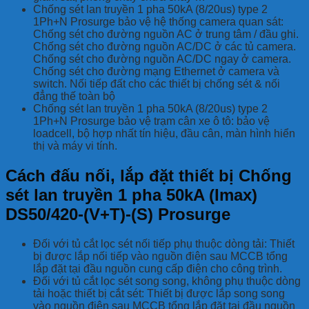
Chống sét lan truyền 1 pha 50kA (8/20us) type 2
1Ph+N Prosurge bảo vệ hệ thống camera quan sát:
Chống sét cho đường nguồn AC ở trung tâm / đầu ghi.
Chống sét cho đường nguồn AC/DC ở các tủ camera.
Chống sét cho đường nguồn AC/DC ngay ở camera.
Chống sét cho đường mạng Ethernet ở camera và
switch. Nối tiếp đất cho các thiết bị chống sét & nối
đẳng thế toàn bộ
Chống sét lan truyền 1 pha 50kA (8/20us) type 2
1Ph+N Prosurge bảo vệ trạm cân xe ô tô: bảo vệ
loadcell, bộ hợp nhất tín hiệu, đầu cân, màn hình hiển
thị và máy vi tính.
Cách đấu nối, lắp đặt thiết bị Chống
sét lan truyền 1 pha 50kA (Imax)
DS50/420-(V+T)-(S) Prosurge
Đối với tủ cắt lọc sét nối tiếp phụ thuộc dòng tải: Thiết
bị được lắp nối tiếp vào nguồn điện sau MCCB tổng
lắp đặt tại đầu nguồn cung cấp điện cho công trình.
Đối với tủ cắt lọc sét song song, không phụ thuộc dòng
tải hoặc thiết bị cắt sét: Thiết bị được lắp song song
vào nguồn điện sau MCCB tổng lắp đặt tại đầu nguồn