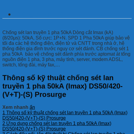
Thông tin chi tiết
Chống sét lan truyền 1 pha 50kA Dòng cắt Imax (kA)
(8/20μs): 50kA, Số cực: 1P+N. SPD 1 Pha 50kA giúp bảo vệ
tối đa các hệ thống điện, điện tử và CNTT trong nhà ở, hệ
thống điện gia đình trước nguy cơ sét đánh. CB chống sét 1
pha 50kA bảo vệ chống sét đánh phía trước aptomat át tổng
nguồn điện 1 pha, 3 pha, máy tính, server, modem ADSL,
switch, tổng đài, máy fax,…
Thông số kỹ thuật chống sét lan
truyền 1 pha 50kA (Imax) DS50/420-
(V+T)-(S) Prosurge
Xem nhanh
ẩn
1
Thông số kỹ thuật chống sét lan truyền 1 pha 50kA (Imax)
DS50/420-(V+T)-(S) Prosurge
2
Ứng dụng chống sét lan truyền 1 pha 50kA (Imax)
DS50/420-(V+T)-(S) Prosurge