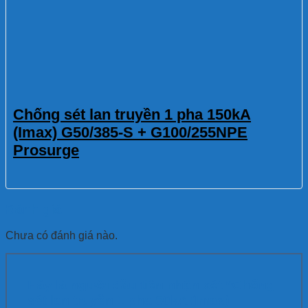
Chống sét lan truyền 1 pha 150kA
(Imax) G50/385-S + G100/255NPE
Prosurge
Đánh giá
Chưa có đánh giá nào.
Hãy là người đầu tiên nhận xét “Chống
sét lan truyền 1 pha 50kA (Imax)