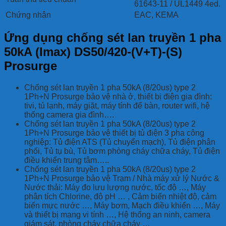
61643-11 / UL1449 4ed.
Chứng nhận
EAC, KEMA
Ứng dụng chống sét lan truyền 1 pha
50kA (Imax) DS50/420-(V+T)-(S)
Prosurge
Chống sét lan truyền 1 pha 50kA (8/20us) type 2
1Ph+N Prosurge bảo vệ nhà ở, thiết bị điện gia đình:
tivi, tủ lạnh, máy giặt, máy tính để bàn, router wifi, hệ
thống camera gia đình….
Chống sét lan truyền 1 pha 50kA (8/20us) type 2
1Ph+N Prosurge bảo vệ thiết bị tủ điện 3 pha công
nghiệp: Tủ điện ATS (Tủ chuyển mạch), Tủ điện phân
phối, Tủ tụ bù, Tủ bơm phòng cháy chữa cháy, Tủ điện
điều khiển trung tâm…..
Chống sét lan truyền 1 pha 50kA (8/20us) type 2
1Ph+N Prosurge bảo vệ Trạm / Nhà máy xử lý Nước &
Nước thải: Máy đo lưu lượng nước, tốc độ …, Máy
phân tích Chlorine, độ pH … , Cảm biến nhiệt độ, cảm
biến mực nước …, Máy bơm, Mạch điều khiển …, Máy
và thiết bị mạng vi tính …, Hệ thống an ninh, camera
giám sát, phòng cháy chữa cháy …