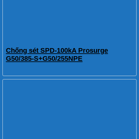
Chống sét SPD-100kA Prosurge
G50/385-S+G50/255NPE