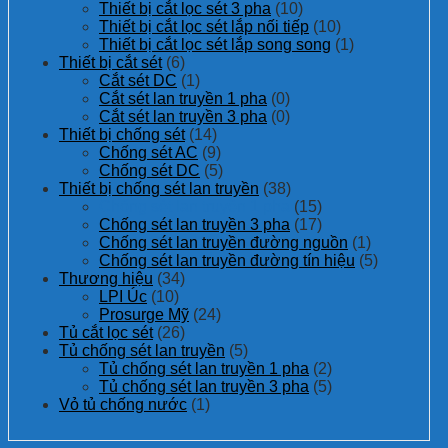
Thiết bị cắt lọc sét 3 pha
(10)
Thiết bị cắt lọc sét lắp nối tiếp
(10)
Thiết bị cắt lọc sét lắp song song
(1)
Thiết bị cắt sét
(6)
Cắt sét DC
(1)
Cắt sét lan truyền 1 pha
(0)
Cắt sét lan truyền 3 pha
(0)
Thiết bị chống sét
(14)
Chống sét AC
(9)
Chống sét DC
(5)
Thiết bị chống sét lan truyền
(38)
Chống sét lan truyền 1 pha
(15)
Chống sét lan truyền 3 pha
(17)
Chống sét lan truyền đường nguồn
(1)
Chống sét lan truyền đường tín hiệu
(5)
Thương hiệu
(34)
LPI Úc
(10)
Prosurge Mỹ
(24)
Tủ cắt lọc sét
(26)
Tủ chống sét lan truyền
(5)
Tủ chống sét lan truyền 1 pha
(2)
Tủ chống sét lan truyền 3 pha
(5)
Vỏ tủ chống nước
(1)