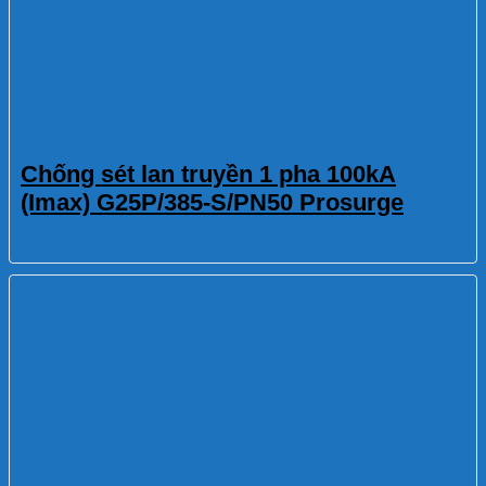
Chống sét lan truyền 1 pha 100kA
(Imax) G25P/385-S/PN50 Prosurge