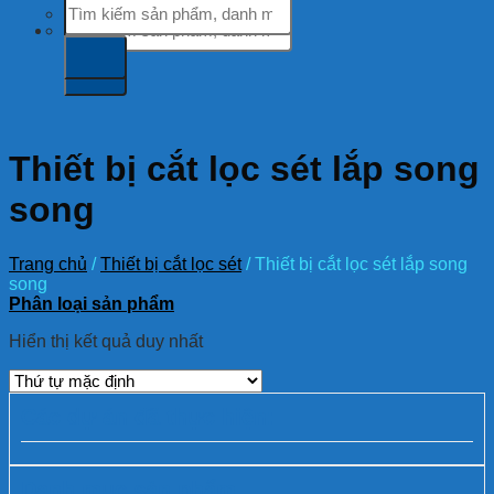
Tìm
kiếm:
kiếm:
Thiết bị cắt lọc sét lắp song
song
Trang chủ
/
Thiết bị cắt lọc sét
/
Thiết bị cắt lọc sét lắp song
song
Phân loại sản phẩm
Hiển thị kết quả duy nhất
Các dự án đã thực hiện:
Danh mục sản phẩm