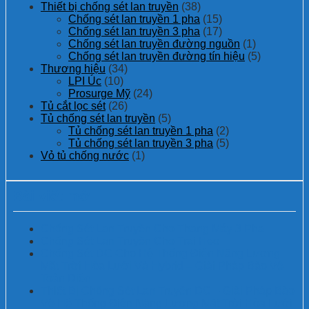
Thiết bị chống sét lan truyền
(38)
Chống sét lan truyền 1 pha
(15)
Chống sét lan truyền 3 pha
(17)
Chống sét lan truyền đường nguồn
(1)
Chống sét lan truyền đường tín hiệu
(5)
Thương hiệu
(34)
LPI Úc
(10)
Prosurge Mỹ
(24)
Tủ cắt lọc sét
(26)
Tủ chống sét lan truyền
(5)
Tủ chống sét lan truyền 1 pha
(2)
Tủ chống sét lan truyền 3 pha
(5)
Vỏ tủ chống nước
(1)
Bài viết mới
Chống Sét Lan Truyền Cho Thang Máy 3 Pha
Chống Sét Lan Truyền Cho Trại Heo
Chống Sét DC Cho Hệ Thống Điện Năng Lượng
Mặt Trời Hòa Lưới Và Hybrid – Giải Pháp Bảo Vệ
Toàn Diện
Thiết Bị Chống Sét Lan Truyền DC – Giải Pháp Bảo
Vệ Hệ Thống Điện Năng Lượng Mặt Trời Hòa Lưới