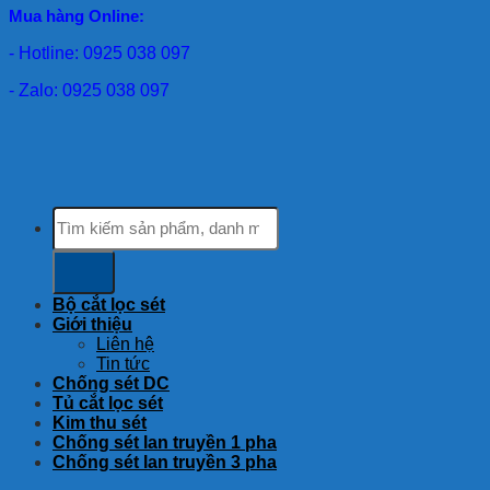
Mua hàng Online:
- Hotline: 0925 038 097
- Zalo: 0925 038 097
Tìm
kiếm:
Bộ cắt lọc sét
Giới thiệu
Liên hệ
Tin tức
Chống sét DC
Tủ cắt lọc sét
Kim thu sét
Chống sét lan truyền 1 pha
Chống sét lan truyền 3 pha