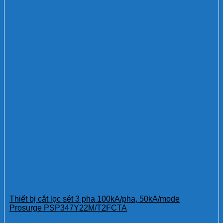
Thiết bị cắt lọc sét 3 pha 100kA/pha, 50kA/mode
Prosurge PSP347Y22M/T2FCTA