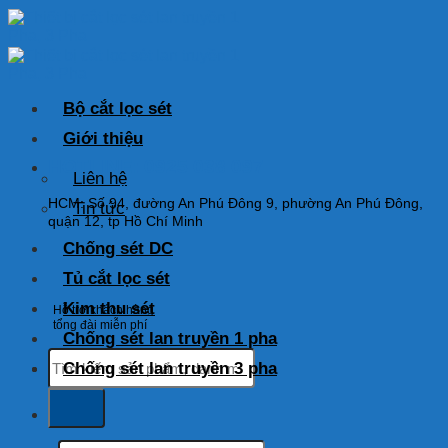
Skip
to
content
Bộ cắt lọc sét
Giới thiệu
HOTLINE: 0925 038 097
Liên hệ
HCM: Số 94, đường An Phú Đông 9, phường An Phú Đông,
Tin tức
quận 12, tp Hồ Chí Minh
Chống sét DC
Tủ cắt lọc sét
Kim thu sét
Hỗ trợ khách hàng
tổng đài miễn phí
Chống sét lan truyền 1 pha
Tìm
Chống sét lan truyền 3 pha
kiếm:
Tìm