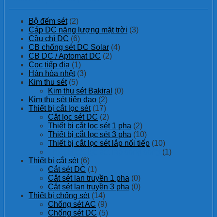
Bộ đếm sét
(2)
Cáp DC năng lượng mặt trời
(3)
Cầu chì DC
(6)
CB chống sét DC Solar
(4)
CB DC / Aptomat DC
(2)
Cọc tiếp địa
(1)
Hàn hóa nhệt
(3)
Kim thu sét
(5)
Kim thu sét Bakiral
(0)
Kim thu sét tiên đạo
(2)
Thiết bị cắt lọc sét
(17)
Cắt lọc sét DC
(2)
Thiết bị cắt lọc sét 1 pha
(2)
Thiết bị cắt lọc sét 3 pha
(10)
Thiết bị cắt lọc sét lắp nối tiếp
(10)
Thiết bị cắt lọc sét lắp song song
(1)
Thiết bị cắt sét
(6)
Cắt sét DC
(1)
Cắt sét lan truyền 1 pha
(0)
Cắt sét lan truyền 3 pha
(0)
Thiết bị chống sét
(14)
Chống sét AC
(9)
Chống sét DC
(5)