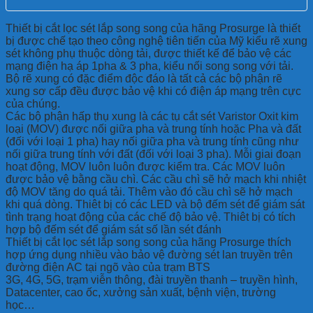
Thiết bị cắt lọc sét lắp song song của hãng Prosurge là thiết
bị được chế tạo theo công nghệ tiên tiến của Mỹ kiểu rẽ xung
sét không phụ thuộc dòng tải, được thiết kế để bảo vệ các
mạng điện hạ áp 1pha & 3 pha, kiểu nối song song với tải.
Bộ rẽ xung có đặc điểm độc đáo là tất cả các bộ phận rẽ
xung sơ cấp đều được bảo vệ khi có điện áp mạng trên cực
của chúng.
Các bộ phận hấp thụ xung là các tụ cắt sét Varistor Oxit kim
loại (MOV) được nối giữa pha và trung tính hoặc Pha và đất
(đối với loại 1 pha) hay nối giữa pha và trung tính cũng như
nối giữa trung tính với đất (đối với loại 3 pha). Mỗi giai đoạn
hoạt động, MOV luôn luôn được kiểm tra. Các MOV luôn
được bảo vệ bằng cầu chì. Các cầu chì sẽ hở mạch khi nhiệt
độ MOV tăng do quá tải. Thêm vào đó cầu chì sẽ hở mạch
khi quá dòng. Thiêt bị có các LED và bộ đếm sét để giám sát
tình trạng hoạt động của các chế độ bảo vệ. Thiêt bị có tích
hợp bộ đếm sét để giám sát số lần sét đánh
Thiết bị cắt lọc sét lắp song song của hãng Prosurge thích
hợp ứng dụng nhiều vào bảo vệ đường sét lan truyền trên
đường điện AC tại ngõ vào của trạm BTS
3G, 4G, 5G, trạm viễn thông, đài truyền thanh – truyền hình,
Datacenter, cao ốc, xưởng sản xuất, bệnh viện, trường
học…