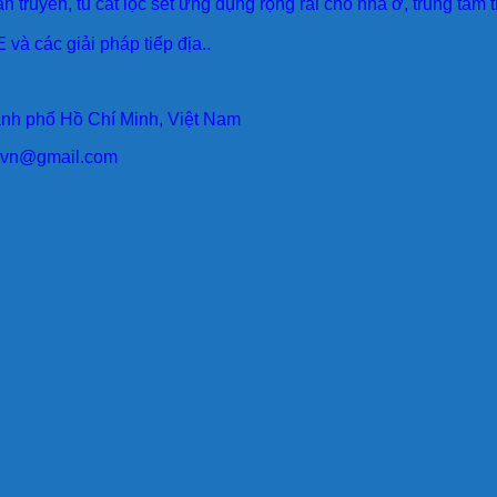
an truyền, tủ cắt lọc sét ứng dụng rộng rãi cho nhà ở, trung tâm
 và các giải pháp tiếp địa..
ành phố Hồ Chí Minh, Việt Nam
larvn@gmail.com