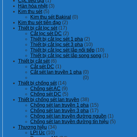
Cọc tiếp địa
(1)
Hàn hóa nhệt
(3)
Kim thu sét
(5)
Kim thu sét Bakiral
(0)
Kim thu sét tiên đạo
(2)
Thiết bị cắt lọc sét
(17)
Cắt lọc sét DC
(2)
Thiết bị cắt lọc sét 1 pha
(2)
Thiết bị cắt lọc sét 3 pha
(10)
Thiết bị cắt lọc sét lắp nối tiếp
(10)
Thiết bị cắt lọc sét lắp song song
(1)
Thiết bị cắt sét
(6)
Cắt sét DC
(1)
Cắt sét lan truyền 1 pha
(0)
Cắt sét lan truyền 3 pha
(0)
Thiết bị chống sét
(14)
Chống sét AC
(9)
Chống sét DC
(5)
Thiết bị chống sét lan truyền
(38)
Chống sét lan truyền 1 pha
(15)
Chống sét lan truyền 3 pha
(17)
Chống sét lan truyền đường nguồn
(1)
Chống sét lan truyền đường tín hiệu
(5)
Thương hiệu
(34)
LPI Úc
(10)