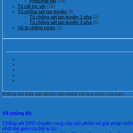
Prosurge Mỹ
(24)
Tủ cắt lọc sét
(26)
Tủ chống sét lan truyền
(5)
Tủ chống sét lan truyền 1 pha
(2)
Tủ chống sét lan truyền 3 pha
(5)
Vỏ tủ chống nước
(1)
Bài viết mới
Chống Sét Lan Truyền Cho Thang Máy 3 Pha
Chống Sét Lan Truyền Cho Trại Heo
Chống Sét DC Cho Hệ Thống Điện Năng Lượng Mặt Tr
Thiết Bị Chống Sét Lan Truyền DC – Giải Pháp Bảo 
Chống sét lan truyền sơ cấp và thứ cấp sau trạm biến 
Không tìm thấy sản phẩm nào khớp với lựa chọn của bạn.
Về chúng tôi:
Chống sét SPD
chuyên cung cấp sản phẩm và giải pháp chống 
nhất thế giới của Mỹ & Úc.