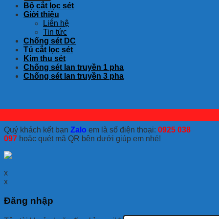
Bộ cắt lọc sét
Giới thiệu
Liên hệ
Tin tức
Chống sét DC
Tủ cắt lọc sét
Kim thu sét
Chống sét lan truyền 1 pha
Chống sét lan truyền 3 pha
Quý khách kết bạn
Zalo
em là số điện thoại:
0925 038
097
hoặc quét mã QR bên dưới giúp em nhé!
x
x
Đăng nhập