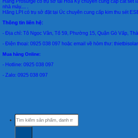
Hãng Prosurge
có trụ sở tại Hoa Kỳ chuyên cung cấp cắt sét l
nhà máy.... .
Hãng LPI
có trụ sở đặt tại Úc chuyên cung cấp kim thu sét ESE
Thông tin liên hệ:
- Địa chỉ: Tô Ngọc Vân, Tổ 59, Phường 15, Quận Gò Vấp, Th
- Điện thoại: 0925 038 097 hoặc email về hòm thư: thietbiso
Mua hàng Online:
- Hotline: 0925 038 097
- Zalo: 0925 038 097
Tìm
kiếm: