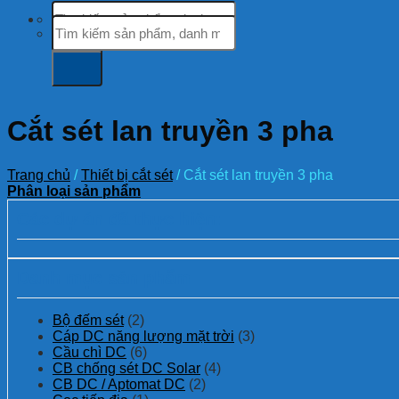
Tìm
Tìm
kiếm:
kiếm:
Cắt sét lan truyền 3 pha
Trang chủ
/
Thiết bị cắt sét
/
Cắt sét lan truyền 3 pha
Phân loại sản phẩm
Các dự án đã thực hiện:
Danh mục sản phẩm
Bộ đếm sét
(2)
Cáp DC năng lượng mặt trời
(3)
Cầu chì DC
(6)
CB chống sét DC Solar
(4)
CB DC / Aptomat DC
(2)