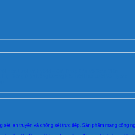
ời Hòa Lưới Và Hybrid – Giải Pháp Bảo Vệ Toàn Diện
Vệ Hệ Thống Điện Năng Lượng Mặt Trời Hòa Lưới Và Hybrid
áp
sét lan truyền và chống sét trực tiếp. Sản phẩm mang công ngh