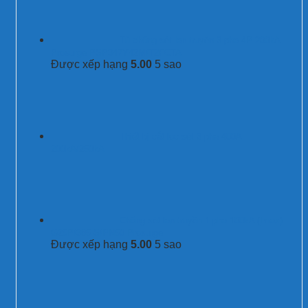
Tủ chống sét lan truyền 3 pha 4P 200kA
Prosurge PSP347Y42M/T2FCTA
Được xếp hạng
5.00
5 sao
Thiết bị cắt lọc sét 3 pha 400A
200kA/250kA
Chống sét lan truyền 1 pha 100kA (Imax)
G25P/385-S/PN50 Prosurge
Được xếp hạng
5.00
5 sao