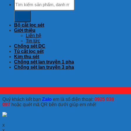
Tìm
kiếm:
Bộ cắt lọc sét
Giới thiệu
Liên hệ
Tin tức
Chống sét DC
Tủ cắt lọc sét
Kim thu sét
Chống sét lan truyền 1 pha
Chống sét lan truyền 3 pha
Quý khách kết bạn
Zalo
em là số điện thoại:
0925 038
097
hoặc quét mã QR bên dưới giúp em nhé!
x
x