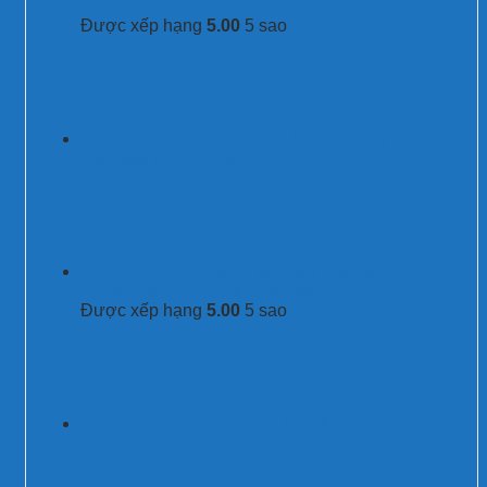
kính bảo vệ 71m
Được xếp hạng
5.00
5 sao
BPS12.5V/385(-S)/4P - Thiết bị cắt sét AC
3 pha type 1+2 3P+N 80kA
Tủ cắt lọc sét 3 pha Prosurge
PSP347Y42M/T2FCTA dòng cắt 200kA
Được xếp hạng
5.00
5 sao
Tủ cắt lọc sét 3 pha 100kA Prosurge USA
PSP347Y22M/T2FCTA