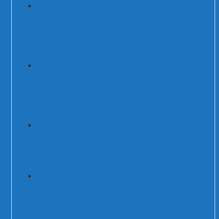
Thiết bị cắt sét 3 pha 50kA 3P+N type 1+2
DT50/385-(3V+T)-(S)
Thiết bị cắt lọc sét 3 pha 800A
200kA/250kA
Tủ cắt lọc sét 3 pha 125A 200kA/250kA
Thiết bị cắt lọc sét 3 pha 200kA/pha,
100kA/mode Prosurge USA