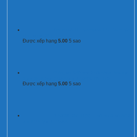
Kim thu sét LPI Stormaster ESE-Telco bán
kính bảo vệ 38m
Được xếp hạng
5.00
5 sao
Chống sét SPD type 2 50kA/pha Prosurge
3 pha 3P+N type 2 50kA/pha DT50/420-(3V+T)-S
Được xếp hạng
5.00
5 sao
DT50/385-(3V+T)-(S) - Thiết bị cắt sét AC 3
pha 3P+N type 1+2 50kA