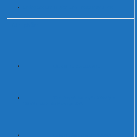
Chống Sét Lan Truyền Cho Thang Máy 3 Pha
Sản phẩm
Cầu chì DC 25A 1000VDC
Tủ chống sét lan truyền 200kA/pha,
100kA/mode 3 pha Prosurge USA
Cs lan truyền 3 pha 3P+N 100kA