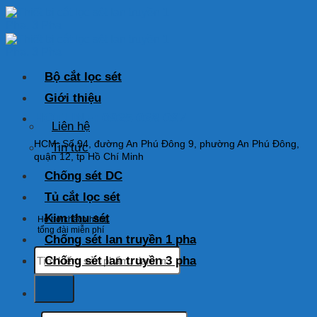
Skip
to
content
Bộ cắt lọc sét
Giới thiệu
HOTLINE: 0925 038 097
Liên hệ
HCM: Số 94, đường An Phú Đông 9, phường An Phú Đông,
Tin tức
quận 12, tp Hồ Chí Minh
Chống sét DC
Tủ cắt lọc sét
Kim thu sét
Hỗ trợ khách hàng
tổng đài miễn phí
Chống sét lan truyền 1 pha
Tìm
Chống sét lan truyền 3 pha
kiếm:
Tìm