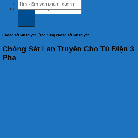
Tìm
kiếm:
kiếm:
Chống sét lan truyền
,
Ứng dụng chống sét lan truyền
Chống Sét Lan Truyền Cho Tủ Điện 3
Pha