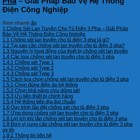
Pha
– Giải Pháp Bảo Vệ Hệ Thống
Điện Công Nghiệp
Xem nhanh
ẩn
1
Chống Sét Lan Truyền Cho Tủ Điện 3 Pha – Giải Pháp
Bảo Vệ Hệ Thống Điện Công Nghiệp
1.1
Chống sét lan truyền cho tủ điện 3 pha là gì?
1.2
Tại sao cần chống sét lan truyền cho tủ điện 3 pha?
1.3
Nguyên lý hoạt động của thiết bị chống sét lan truyền
1.4
Các loại chống sét lan truyền cho tủ điện 3 pha
1.4.1
Chống sét Type 1
1.4.2
Chống sét Type 2
1.4.3
Chống sét Type 3
1.5
Cách lựa chọn chống sét lan truyền cho tủ điện 3 pha
1.5.1
Chọn đúng điện áp hệ thống
1.5.2
Chọn khả năng chịu dòng sét
1.5.3
Ưu tiên thiết bị chính hãng
1.5.4
Hệ thống tiếp địa đạt chuẩn
1.6
Quy trình lắp đặt chống sét cho tủ điện 3 pha
1.7
Ứng dụng chống sét lan truyền cho tủ điện 3 pha
1.8
Lợi ích khi lắp chống sét lan truyền cho tủ điện 3 pha
1.9
Đơn vị cung cấp chống sét lan truyền cho tủ điện 3 pha
uy tín
1.9.1
Thông tin liên hệ