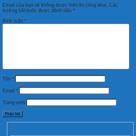
Email của bạn sẽ không được hiển thị công khai.
Các
trường bắt buộc được đánh dấu
*
Bình luận
*
Tên
*
Email
*
Trang web
Bài viết liên quan