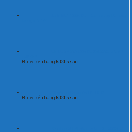
Jack MC4 1000VDC - Đầu nối cáp DC năng
lượng mặt trời
CB DC 2P 32A 500VDC 1SD232C SIGMA
TURKEY
Được xếp hạng
5.00
5 sao
Bộ đếm sét trực tiếp LPI LSR2
Được xếp hạng
5.00
5 sao
Kim thu sét LPI Stormaster ESE-30SS bán