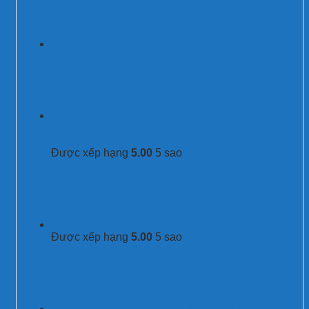
Cầu chì DC 32A 1000VDC
Chống sét lan truyền DC 1000Vdc PV50-
1000-V-CD-S 20kA-50kA Prosurge USA có tiếp điểm Remote
Alarm
Được xếp hạng
5.00
5 sao
Bộ đếm sét lan truyền LEC-A Prosurge
Được xếp hạng
5.00
5 sao