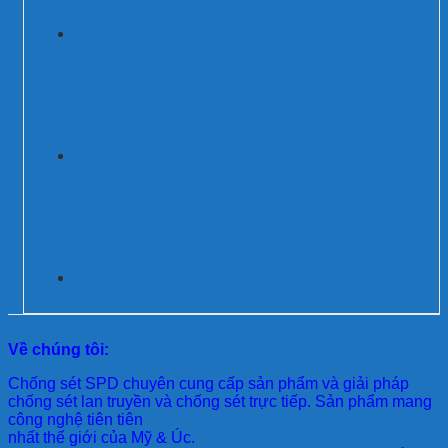
Thiết bị chống sét hạ thế 200kA/pha
PSP347Y42M
Thiết bị chống sét mạng LAN 24 port
DSB05/RJ45-1000M-24P Prosurge Mỹ
Tủ cắt lọc sét 3 pha 250A 200kA/250kA
Về chúng tôi:
Chống sét SPD
chuyên cung cấp sản phẩm và giải pháp
chống sét lan truyền và chống sét trực tiếp. Sản phẩm mang
công nghệ tiên tiên
nhất thế giới của Mỹ & Úc.