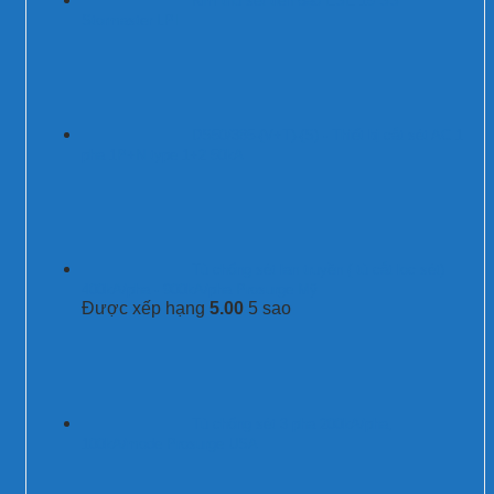
Kim thu sét tiên đạo ESE 15 SS
Stormaster LPI
DS50/385-(V+T)-(S) - Thiết bị cắt sét AC 1
pha 1P+N type 1+2 50kA
Tủ chống sét lan truyền ( tủ cắt lọc sét)
400kA/pha - 900kA/pha Prosurge Mỹ
Được xếp hạng
5.00
5 sao
Tủ chống sét 3 pha 200kA/pha,
100kA/mode Prosurge USA