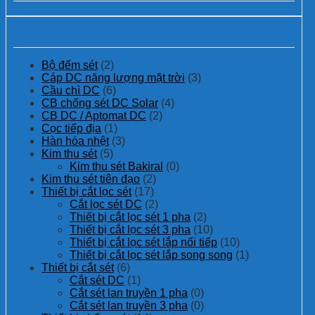
Danh mục sản phẩm
Bộ đếm sét
(2)
Cáp DC năng lượng mặt trời
(3)
Cầu chì DC
(6)
CB chống sét DC Solar
(4)
CB DC / Aptomat DC
(2)
Cọc tiếp địa
(1)
Hàn hóa nhệt
(3)
Kim thu sét
(5)
Kim thu sét Bakiral
(0)
Kim thu sét tiên đạo
(2)
Thiết bị cắt lọc sét
(17)
Cắt lọc sét DC
(2)
Thiết bị cắt lọc sét 1 pha
(2)
Thiết bị cắt lọc sét 3 pha
(10)
Thiết bị cắt lọc sét lắp nối tiếp
(10)
Thiết bị cắt lọc sét lắp song song
(1)
Thiết bị cắt sét
(6)
Cắt sét DC
(1)
Cắt sét lan truyền 1 pha
(0)
Cắt sét lan truyền 3 pha
(0)