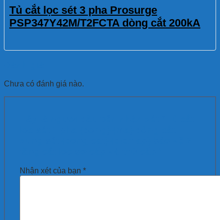
Tủ cắt lọc sét 3 pha Prosurge
PSP347Y42M/T2FCTA dòng cắt 200kA
Đánh giá
Chưa có đánh giá nào.
Hãy là người đầu tiên nhận xét “Tủ cắt
lọc sét 1 pha {dong} {ma} dòng cắt
xung sét {dong cat} {dien ap} bảo vệ 2
tầng cắt lọc sơ cấp và thứ cấp”
Nhận xét của bạn
*