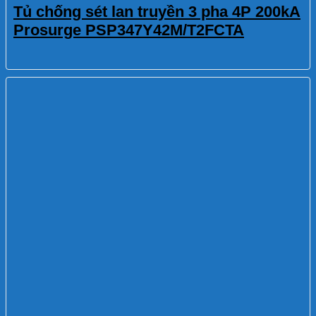
Tủ chống sét lan truyền 3 pha 4P 200kA
Prosurge PSP347Y42M/T2FCTA