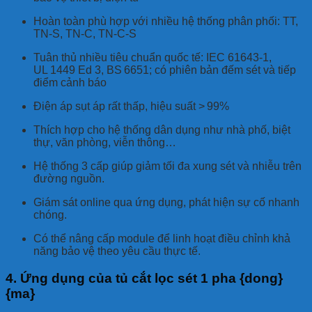
Hoàn toàn phù hợp với nhiều hệ thống phân phối: TT,
TN‑S, TN‑C, TN‑C‑S
Tuân thủ nhiều tiêu chuẩn quốc tế: IEC 61643‑1,
UL 1449 Ed 3, BS 6651; có phiên bản đếm sét và tiếp
điểm cảnh báo
Điện áp sụt áp rất thấp, hiệu suất > 99%
Thích hợp cho hệ thống dân dụng như nhà phố, biệt
thự, văn phòng, viễn thông…
Hệ thống 3 cấp giúp giảm tối đa xung sét và nhiễu trên
đường nguồn.
Giám sát online qua ứng dụng, phát hiện sự cố nhanh
chóng.
Có thể nâng cấp module để linh hoạt điều chỉnh khả
năng bảo vệ theo yêu cầu thực tế.
4. Ứng dụng của tủ cắt lọc sét 1 pha {dong}
{ma}