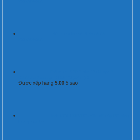
200kA/250kA
Thiết bị cắt lọc sét 3 pha 800A
200kA/250kA
Chống sét SPD 3 pha 3P+N type 2
65kA/pha Prosurge DT60/420-(3V+T)-S
Được xếp hạng
5.00
5 sao
Jack MC4 1000VDC - Đầu nối cáp DC năng
lượng mặt trời