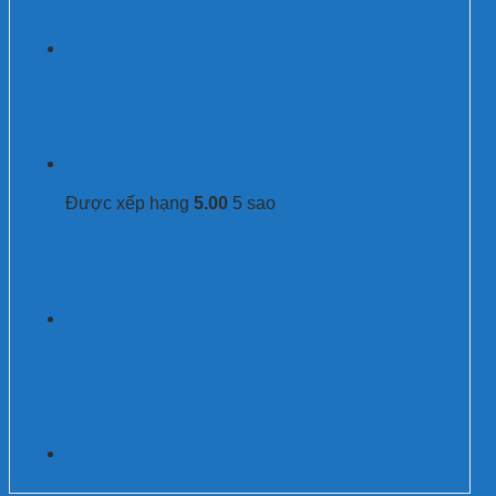
Tủ cắt lọc sét 3 pha 800A 200kA/250kA
Chống sét SPD type 2 50kA/pha Prosurge
3 pha 3P+N type 2 50kA/pha DT50/420-(3V+T)-S
Được xếp hạng
5.00
5 sao
Tủ cắt lọc sét 1 pha 300kA Prosurge USA
PSP347S62M/T1CTA
Tủ cắt lọc sét 3 pha 400A 200kA/250kA