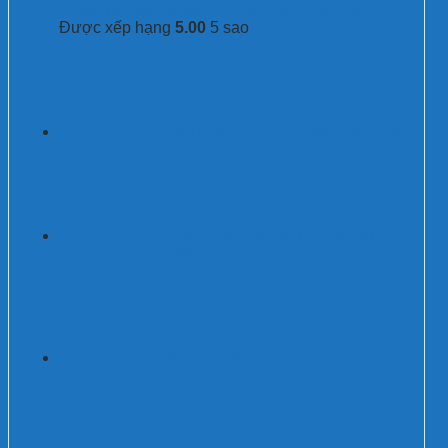
có tiếp điểm Remote alarm contact, mắc song song
Được xếp hạng
5.00
5 sao
Thiết bị cắt lọc sét 3 pha 63A 200kA/250kA
Tủ cắt lọc sét 3 pha 160kA (max 200kA)
Prosurge USA PSP347Y42M/T2FCTA
Cầu chì DC 32A 1000VDC