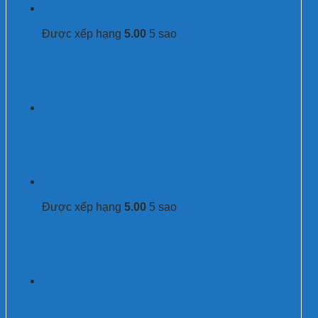
Kim thu sét LPI Stormaster ESE-60SS bán
kính bảo vệ 107m
Được xếp hạng
5.00
5 sao
Cáp điện DC 4mm2 Leader
Bộ cắt lọc sét 100kA/pha - 300kA/pha
Prosurge Mỹ
Được xếp hạng
5.00
5 sao
BPS12.5V/385(-S)/4P - Thiết bị cắt sét AC
3 pha type 1+2 3P+N 80kA