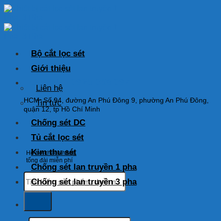
Skip
to
content
Bộ cắt lọc sét
Giới thiệu
HOTLINE: 0925 038 097
Liên hệ
HCM: Số 94, đường An Phú Đông 9, phường An Phú Đông,
Tin tức
quận 12, tp Hồ Chí Minh
Chống sét DC
Tủ cắt lọc sét
Kim thu sét
Hỗ trợ khách hàng
tổng đài miễn phí
Chống sét lan truyền 1 pha
Tìm
Chống sét lan truyền 3 pha
kiếm:
Tìm