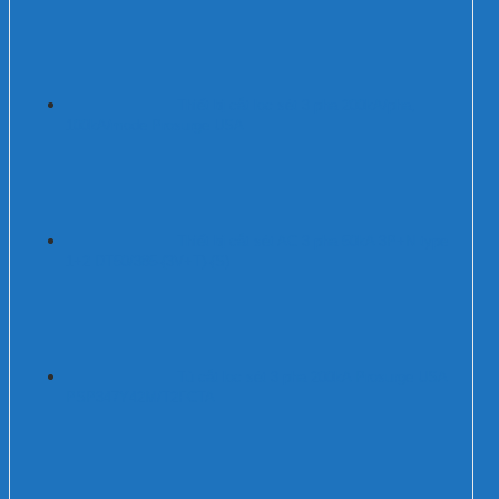
Thiết bị cắt lọc sét 3 pha 200kA/pha,
100kA/mode Prosurge USA
Thiết bị cắt sét AC 3 pha 50kA 3P+N type
1+2 DT50/385-(3V+T)-(S)
Tủ cắt lọc sét 3 pha 200kA Prosurge USA
PSP347Y42M/T2FCTA