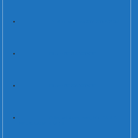
Tủ cắt lọc sét 3 pha 300A 200kA/250kA
Cầu chì DC 25A 1000VDC
Cầu chì DC 20A 1000VDC
Chống sét đường mạng POE CAT6 D-
48/RJ45-CAT6/H (POE)-B