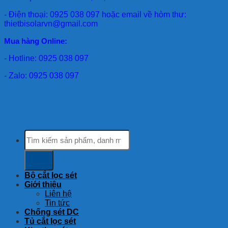
- Điện thoại: 0925 038 097 hoặc email về hòm thư:
thietbisolarvn@gmail.com
Mua hàng Online:
- Hotline: 0925 038 097
- Zalo: 0925 038 097
Tìm
kiếm:
Bộ cắt lọc sét
Giới thiệu
Liên hệ
Tin tức
Chống sét DC
Tủ cắt lọc sét