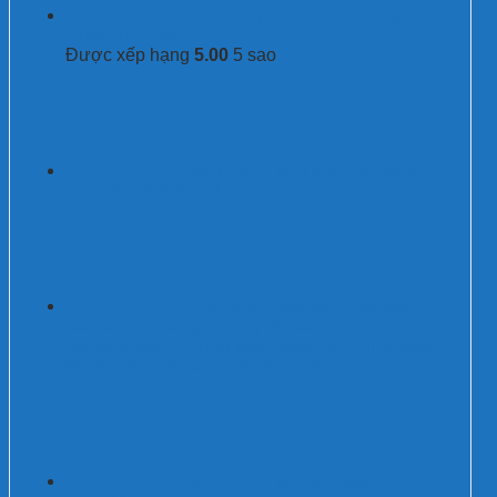
Chống sét 1 pha 40kA Sigma nhập khẩu
Turkey SP2-C040
Được xếp hạng
5.00
5 sao
Thiết bị cắt lọc sét 1 pha Prosurge USA
200kA PSP347S42M/T1CTA
Tủ cắt lọc sét 1 pha 32A SF132-480-
100+50-AIMCB dòng cắt xung sét 100kA/pha 8/20µs;
50kA/pha 8/20µs [L-N] và 100kA 10/350µs [N-E] Uc 480V
bảo vệ 2 tầng cắt lọc sơ cấp và thứ cấp
Thiết bị cắt lọc sét 3 pha 400A