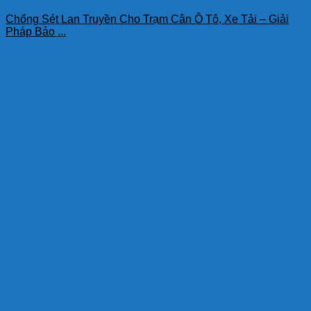
Chống Sét Lan Truyền Cho Trạm Cân Ô Tô, Xe Tải – Giải
Pháp Bảo ...