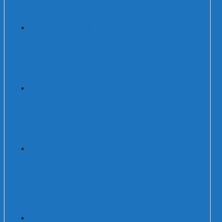
Thiết bị cắt lọc sét 3 pha 125A
200kA/250kA
Cắt lọc sét DC 1000V 2P 40kA LHD1-PV-
1000
Tủ cắt lọc sét 1 pha {dong} {ma} dòng cắt
xung sét {dong cat} {dien ap} bảo vệ 2 tầng cắt lọc sơ cấp và
thứ cấp
Chống sét lan truyền 1 pha Prosurge USA