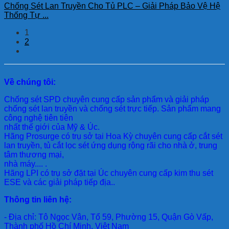
Chống Sét Lan Truyền Cho Tủ PLC – Giải Pháp Bảo Vệ Hệ
Thống Tự ...
1
2
Về chúng tôi:
Chống sét SPD
chuyên cung cấp sản phẩm và giải pháp
chống sét lan truyền và chống sét trực tiếp. Sản phẩm mang
công nghệ tiên tiên
nhất thế giới của Mỹ & Úc.
Hãng Prosurge
có trụ sở tại Hoa Kỳ chuyên cung cấp cắt sét
lan truyền, tủ cắt lọc sét ứng dụng rộng rãi cho nhà ở, trung
tâm thương mại,
nhà máy.... .
Hãng LPI
có trụ sở đặt tại Úc chuyên cung cấp kim thu sét
ESE và các giải pháp tiếp địa..
Thông tin liên hệ:
- Địa chỉ: Tô Ngọc Vân, Tổ 59, Phường 15, Quận Gò Vấp,
Thành phố Hồ Chí Minh, Việt Nam