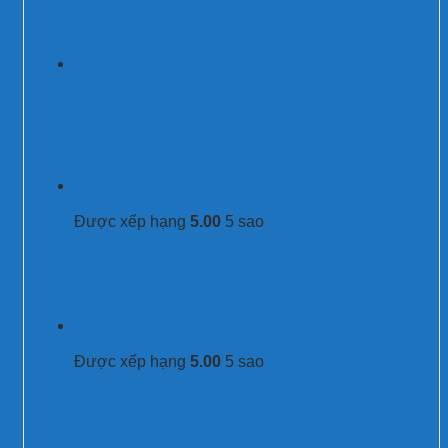
Tủ chống sét lan truyền 200kA/pha,
100kA/mode 3 pha Prosurge USA
Chống sét SPD 3 pha 3P+N type 2
65kA/pha Prosurge DT60/420-(3V+T)-S
Được xếp hạng
5.00
5 sao
Chống sét lan truyền DC 600Vdc PV50-600-
V 20kA-40kA-50kA Prosurge Mỹ
Được xếp hạng
5.00
5 sao