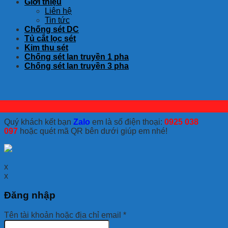
Giới thiệu
Liên hệ
Tin tức
Chống sét DC
Tủ cắt lọc sét
Kim thu sét
Chống sét lan truyền 1 pha
Chống sét lan truyền 3 pha
Quý khách kết bạn
Zalo
em là số điện thoại:
0925 038
097
hoặc quét mã QR bên dưới giúp em nhé!
x
x
Đăng nhập
Tên tài khoản hoặc địa chỉ email
*