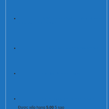
BPS12.5V/320 (-S)/4P - Thiết bị cắt sét AC
3 pha type 1+2 3P+N 80kA
Tủ cắt lọc sét 3 pha 125A 200kA/250kA
Cáp điện DC 6mm2 Leader
CB DC 1000V 32A 1SD432C SIGMA
TURKEY
Được xếp hạng
5.00
5 sao