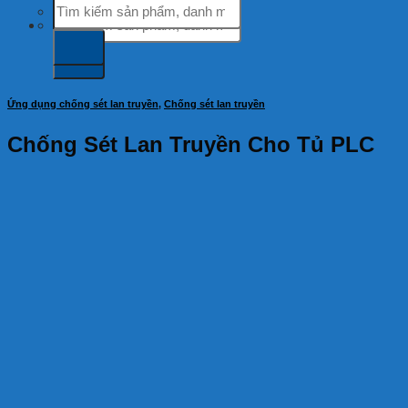
Tìm
kiếm:
kiếm:
Ứng dụng chống sét lan truyền
,
Chống sét lan truyền
Chống Sét Lan Truyền Cho Tủ PLC