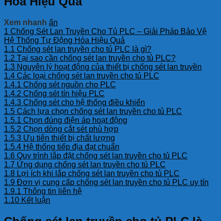
Hóa Hiệu Quả
Xem nhanh
ẩn
1
Chống Sét Lan Truyền Cho Tủ PLC – Giải Pháp Bảo Vệ
Hệ Thống Tự Động Hóa Hiệu Quả
1.1
Chống sét lan truyền cho tủ PLC là gì?
1.2
Tại sao cần chống sét lan truyền cho tủ PLC?
1.3
Nguyên lý hoạt động của thiết bị chống sét lan truyền
1.4
Các loại chống sét lan truyền cho tủ PLC
1.4.1
Chống sét nguồn cho PLC
1.4.2
Chống sét tín hiệu PLC
1.4.3
Chống sét cho hệ thống điều khiển
1.5
Cách lựa chọn chống sét lan truyền cho tủ PLC
1.5.1
Chọn đúng điện áp hoạt động
1.5.2
Chọn dòng cắt sét phù hợp
1.5.3
Ưu tiên thiết bị chất lượng
1.5.4
Hệ thống tiếp địa đạt chuẩn
1.6
Quy trình lắp đặt chống sét lan truyền cho tủ PLC
1.7
Ứng dụng chống sét lan truyền cho tủ PLC
1.8
Lợi ích khi lắp chống sét lan truyền cho tủ PLC
1.9
Đơn vị cung cấp chống sét lan truyền cho tủ PLC uy tín
1.9.1
Thông tin liên hệ
1.10
Kết luận