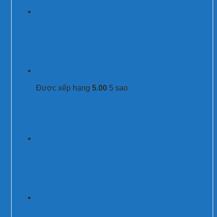
TỦ CẮT LỌC SÉT 1 PHA 63A SF200-
1/320-63A
Bộ cắt sét Prosurge Type I + Type II 01 pha
MG25/275-S/PN50 dòng cắt 100kA/pha
Được xếp hạng
5.00
5 sao
Tủ cắt lọc sét 3 pha 200kA Prosurge USA
PSP347Y42M/T2FCTA
Tủ cắt lọc sét 3 pha 63A 150kA/250kA