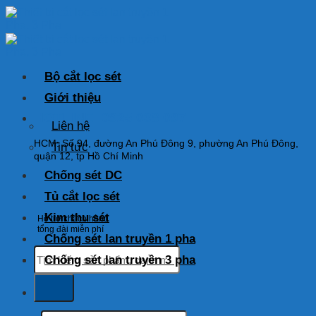
Skip
to
content
Bộ cắt lọc sét
Giới thiệu
HOTLINE: 0925 038 097
Liên hệ
HCM: Số 94, đường An Phú Đông 9, phường An Phú Đông,
Tin tức
quận 12, tp Hồ Chí Minh
Chống sét DC
Tủ cắt lọc sét
Kim thu sét
Hỗ trợ khách hàng
tổng đài miễn phí
Chống sét lan truyền 1 pha
Tìm
Chống sét lan truyền 3 pha
kiếm:
Tìm