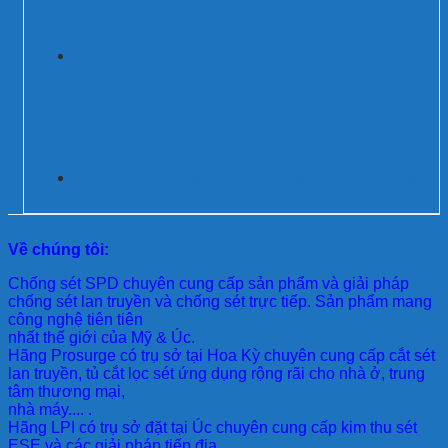
Chống sét đường loop tủ báo cháy DD-24
LPI Úc
Thiết bị cắt lọc sét 3 pha 63A 150kA/250kA
Về chúng tôi:
Chống sét SPD
chuyên cung cấp sản phẩm và giải pháp
chống sét lan truyền và chống sét trực tiếp. Sản phẩm mang
công nghệ tiên tiên
nhất thế giới của Mỹ & Úc.
Hãng Prosurge
có trụ sở tại Hoa Kỳ chuyên cung cấp cắt sét
lan truyền, tủ cắt lọc sét ứng dụng rộng rãi cho nhà ở, trung
tâm thương mại,
nhà máy.... .
Hãng LPI
có trụ sở đặt tại Úc chuyên cung cấp kim thu sét
ESE và các giải pháp tiếp địa..