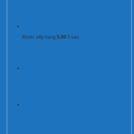
Tủ cắt lọc sét 3 pha Prosurge
PSP347Y42M/T2FCTA dòng cắt 200kA
Được xếp hạng
5.00
5 sao
BPS12.5V/385(-S)/4P - Thiết bị cắt sét AC
3 pha type 1+2 3P+N 80kA
CB Chống sét DC 2P 1000V 40kA LHD1-
PV-1000