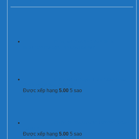
Chống sét 75kA SPD-75kA 3P+N
BPS12.5V/320(-S)/4P /PROSURGE/MỸ
Chống sét lan truyền 1 pha 100kA (Imax)
G25P/385-S/PN50 Prosurge
Được xếp hạng
5.00
5 sao
CB DC 2P 32A 500VDC 1SD232C SIGMA
TURKEY
Được xếp hạng
5.00
5 sao