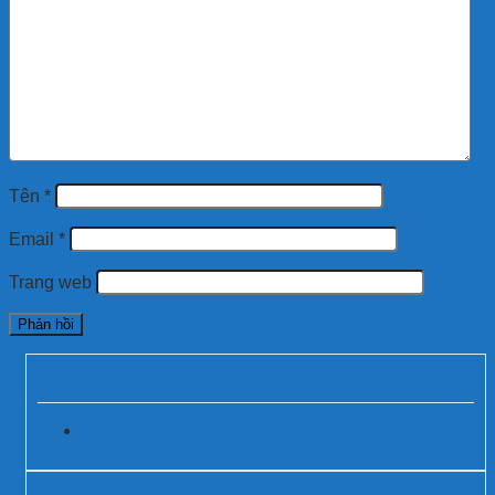
Tên
*
Email
*
Trang web
Bài viết liên quan
Chống Sét Lan Truyền Cho Thang Máy 3 Pha
Sản phẩm