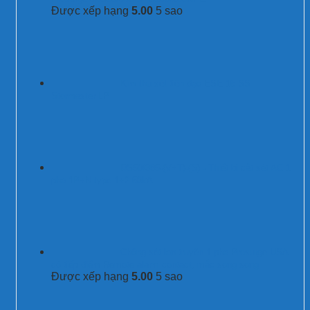
Được xếp hạng
5.00
5 sao
Kim thu sét tiên đạo ESE 15 SS
Stormaster LPI
DS50/385-(V+T)-(S) - Thiết bị cắt sét AC 1
pha 1P+N type 1+2 50kA
Chống sét lan truyền 1 pha Prosurge USA
có tiếp điểm Remote alarm contact, mắc song song
Được xếp hạng
5.00
5 sao