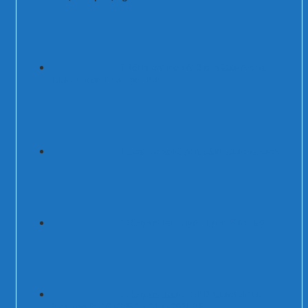
Thiết bị cắt lọc sét 3 pha 200kA/pha,
100kA/mode Prosurge USA
Tủ cắt lọc sét 3 pha 630A 200kA/250kA
Chống sét lan truyền 1 pha 50kA Mỹ
Chống sét 100kA SPD-100kA 3P+N
Prosurge 3xG50/385-S+G100/255NPE