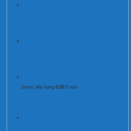
Chống sét Prosurge DT50/420-(3V+T)-S 3
pha 3P+N 50kA
Thiết bị cắt lọc sét 1 pha Prosurge USA
200kA PSP347S42M/T1CTA
Chống sét lan truyền 1 pha 50kA (Imax)
DS50/420-(V+T)-(S) Prosurge
Được xếp hạng
5.00
5 sao
Thiết bị cắt sét AC 1 pha 1P+N type 1+2
50kA DS50/385-(V+T)-(S)