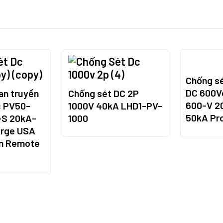
Chống sé
DC 600V
an truyền
Chống sét DC 2P
600-V 2
c PV50-
1000V 40kA LHD1-PV-
50kA Pr
-S 20kA-
1000
urge USA
ểm Remote