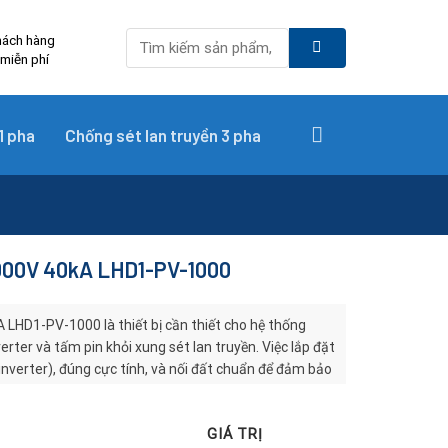
Tìm
hách hàng
kiếm:
 miễn phí
1 pha
Chống sét lan truyền 3 pha
1000V 40kA LHD1-PV-1000
LHD1-PV-1000 là thiết bị cần thiết cho hệ thống
verter và tấm pin khỏi xung sét lan truyền. Việc lắp đặt
 inverter), đúng cực tính, và nối đất chuẩn để đảm bảo
GIÁ TRỊ