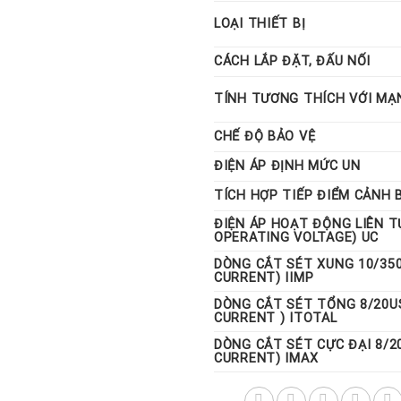
LOẠI THIẾT BỊ
CÁCH LẮP ĐẶT, ĐẤU NỐI
TÍNH TƯƠNG THÍCH VỚI MẠ
CHẾ ĐỘ BẢO VỆ
ĐIỆN ÁP ĐỊNH MỨC UN
TÍCH HỢP TIẾP ĐIỂM CẢNH 
ĐIỆN ÁP HOẠT ĐỘNG LIÊN 
OPERATING VOLTAGE) UC
DÒNG CẮT SÉT XUNG 10/35
CURRENT) IIMP
DÒNG CẮT SÉT TỔNG 8/20U
CURRENT ) ITOTAL
DÒNG CẮT SÉT CỰC ĐẠI 8/
CURRENT) IMAX