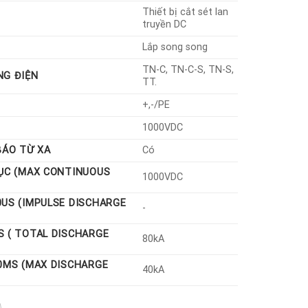
Thiết bị cắt sét lan
truyền DC
Lắp song song
TN-C, TN-C-S, TN-S,
NG ĐIỆN
TT.
+,-/PE
1000VDC
BÁO TỪ XA
Có
TỤC (MAX CONTINUOUS
1000VDC
0US (IMPULSE DISCHARGE
-
S ( TOTAL DISCHARGE
80kA
20ΜS (MAX DISCHARGE
40kA