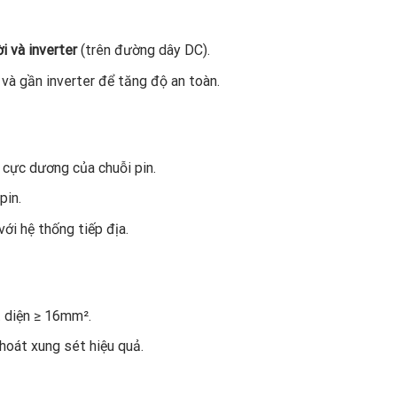
i và inverter
(trên đường dây DC).
 và gần inverter để tăng độ an toàn.
 cực dương của chuỗi pin.
pin.
ới hệ thống tiếp địa.
t diện ≥ 16mm².
hoát xung sét hiệu quả.