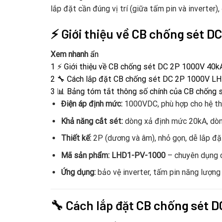
lắp đặt cần đúng vị trí (giữa tấm pin và inverter
⚡ Giới thiệu về
CB chống sét DC
Xem nhanh
ẩn
1
⚡ Giới thiệu về CB chống sét DC 2P 1000V 40
2
🔧 Cách lắp đặt CB chống sét DC 2P 1000V 
3
📊 Bảng tóm tắt thông số chính của CB chống
Điện áp định mức:
1000VDC, phù hợp cho hệ thố
Khả năng cắt sét:
dòng xả định mức 20kA, dòn
Thiết kế:
2P (dương và âm), nhỏ gọn, dễ lắp đặ
Mã sản phẩm:
LHD1-PV-1000
– chuyên dụng c
Ứng dụng:
bảo vệ inverter, tấm pin năng lượng
🔧 Cách lắp đặt
CB chống sét D