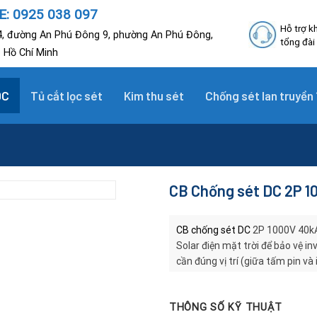
: 0925 038 097
Hỗ trợ k
, đường An Phú Đông 9, phường An Phú Đông,
tổng đài
p Hồ Chí Minh
DC
Tủ cắt lọc sét
Kim thu sét
Chống sét lan truyền 
CB Chống sét DC 2P 
CB chống sét DC
2P 1000V 40kA 
Solar điện mặt trời để bảo vệ in
cần đúng vị trí (giữa tấm pin và
an toàn
THÔNG SỐ KỸ THUẬT