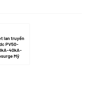
t lan truyền
dc PV50-
0kA-40kA-
osurge Mỹ