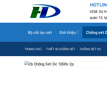
Skip
HOTLINE
to
HCM: Số 94
content
quận 12, t
Bộ cắt lọc sét
Giới thiệu
Chống sét 
TRANG CHỦ
/
THIẾT BỊ CHỐNG SÉT
/
CHỐNG SÉT DC