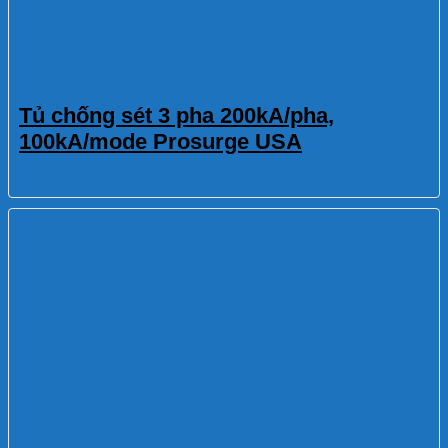
Tủ chống sét 3 pha 200kA/pha,
100kA/mode Prosurge USA