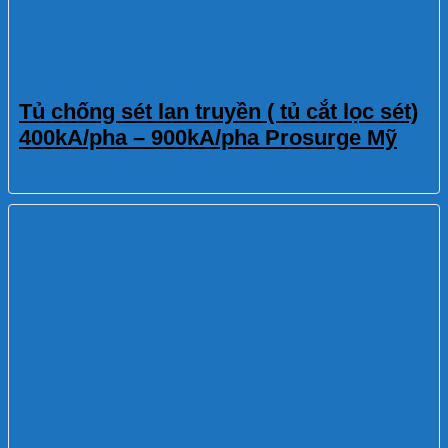
Tủ chống sét lan truyền ( tủ cắt lọc sét)
400kA/pha – 900kA/pha Prosurge Mỹ