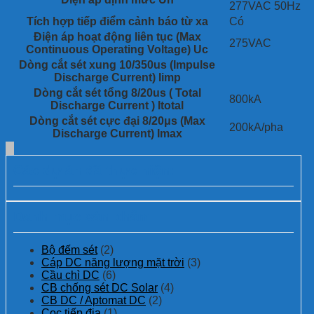
277VAC 50Hz
– Đèn báo Led % hoạt động của thiết bị
Tích hợp tiếp điểm cảnh báo từ xa
Có
Điện áp hoạt động liên tục (Max
275VAC
Continuous Operating Voltage) Uc
Dòng cắt sét xung 10/350us (Impulse
Discharge Current) Iimp
Dòng cắt sét tổng 8/20us ( Total
800kA
Discharge Current ) Itotal
Dòng cắt sét cực đại 8/20μs (Max
200kA/pha
Discharge Current) Imax
Các dự án đã thực hiện:
Danh mục sản phẩm
Bộ đếm sét
(2)
Cáp DC năng lượng mặt trời
(3)
Cầu chì DC
(6)
CB chống sét DC Solar
(4)
CB DC / Aptomat DC
(2)
Cọc tiếp địa
(1)