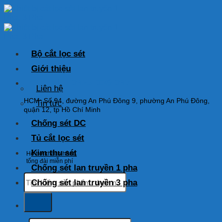
Skip
to
content
Bộ cắt lọc sét
Giới thiệu
HOTLINE: 0925 038 097
Liên hệ
HCM: Số 94, đường An Phú Đông 9, phường An Phú Đông,
Tin tức
quận 12, tp Hồ Chí Minh
Chống sét DC
Tủ cắt lọc sét
Kim thu sét
Hỗ trợ khách hàng
tổng đài miễn phí
Chống sét lan truyền 1 pha
Tìm
Chống sét lan truyền 3 pha
kiếm:
Tìm