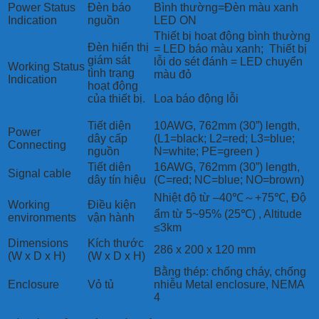
Power Status
Đèn báo
Bình thường=Đèn màu xanh
Indication
nguồn
LED ON
Thiết bị hoạt động bình thường
Đèn hiển thị
= LED báo màu xanh; Thiết bị
giám sát
lỗi do sét đánh = LED chuyển
Working Status
tình trạng
màu đỏ
Indication
hoạt động
của thiết bị.
Loa báo động lỗi
Tiết diện
10AWG, 762mm (30”) length,
Power
dây cấp
(L1=black; L2=red; L3=blue;
Connecting
nguồn
N=white; PE=green )
Tiết diện
16AWG, 762mm (30”) length,
Signal cable
dây tín hiệu
(C=red; NC=blue; NO=brown)
Nhiệt độ từ –40℃～+75℃, Độ
Working
Điều kiện
ẩm từ 5~95% (25℃) , Altitude
environments
vận hành
≤3km
Dimensions
Kích thước
286 x 200 x 120 mm
(W x D x H)
(W x D x H)
Bằng thép: chống cháy, chống
Enclosure
Vỏ tủ
nhiễu Metal enclosure, NEMA
4