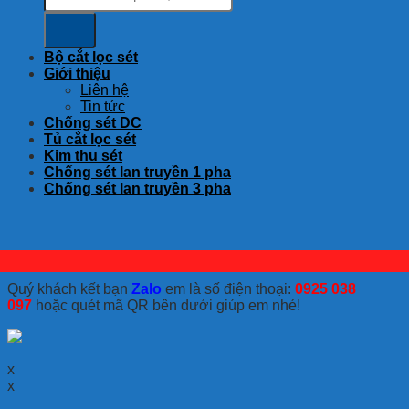
Bộ cắt lọc sét
Giới thiệu
Liên hệ
Tin tức
Chống sét DC
Tủ cắt lọc sét
Kim thu sét
Chống sét lan truyền 1 pha
Chống sét lan truyền 3 pha
Quý khách kết bạn
Zalo
em là số điện thoại:
0925 038
097
hoặc quét mã QR bên dưới giúp em nhé!
x
x