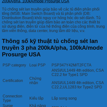
200kA/pha, 100kA/mode Prosurge USA
Tủ chống sét lan truyền giúp bảo vệ các tủ điện phân phối
tổng (MSB: Main Switch Board) và tủ phân phối (DB:
Distribution Board) khỏi nguy cơ hỏng hóc do sét đánh. Tủ
chống sét lan truyền giúp đảm bảo an toàn cho các thiết bị
sử dụng điện, điện tử của hệ thống điện của công trình, trung
tâm viễn thông, data center, trung tâm dữ liệu, v.v.
Thông số kỹ thuật tủ chống sét lan
truyền 3 pha 200kA/pha, 100kA/mode
Prosurge USA
PSP category
Loại PSP
PSP347Y42M/T2FCTA
ANSI/UL1449 4th edition, CSA
C22.2 for Type1 SPD
Chứng
Certification
nhận
ANSI/UL1449 4th edition, CSA
C22.2,UL1283 for Type2 SPD
Connection
Kiểu lắp
Lắp song song
Type
Surge
Khả năng