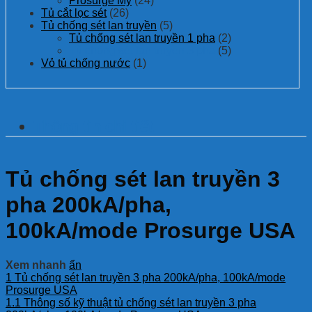
Prosurge Mỹ
(24)
Tủ cắt lọc sét
(26)
Tủ chống sét lan truyền
(5)
Tủ chống sét lan truyền 1 pha
(2)
Tủ chống sét lan truyền 3 pha
(5)
Vỏ tủ chống nước
(1)
Thông tin chi tiết
Tủ chống sét lan truyền 3
pha 200kA/pha,
100kA/mode Prosurge USA
Xem nhanh
ẩn
1
Tủ chống sét lan truyền 3 pha 200kA/pha, 100kA/mode
Prosurge USA
1.1
Thông số kỹ thuật tủ chống sét lan truyền 3 pha