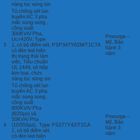
năng lọc sóng sin
Tủ chống sét lan
truyền AC 3 pha
mắc song song ,
công suất
300KVA/ Pha,
Prosurge –
Uc=420V, Type
Mỹ, Bảo
3
1, có bộ điếm sét,
PSP347Y62M/T1CTA
hành 3
có đèn led hiện
năm
thị trạng thái làm
việc, Tiêu chuẩn
UL 1449, vỏ hộp
kim loại, chức
năng lọc sóng sin
Tủ chống sét lan
truyền AC 3 pha
mắc song song ,
công suất
600KVA/ Pha
(8/20µs) và
Prosurge –
50KVA/ Pha
Mỹ, Bảo
4
(10/350µs), Type
PS277Y42/T1CA
hành 3
1, có bộ điếm sét,
năm
có đèn led hiện