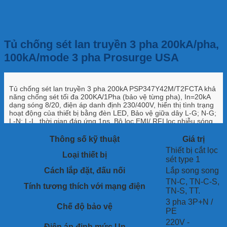
Tủ chống sét lan truyền 3 pha 200kA/pha,
100kA/mode 3 pha Prosurge USA
Tủ chống sét lan truyền 3 pha 200kA PSP347Y42M/T2FCTA khả
năng chống sét tối đa 200KA/1Pha (bảo vệ từng pha), In=20kA
dạng sóng 8/20, điện áp danh định 230/400V, hiển thị tình trạng
hoạt động của thiết bị bằng đèn LED, Bảo vệ giữa dây L-G; N-G;
L-N; L-L, thời gian đáp ứng 1ns, Bộ lọc EMI/ RFI lọc nhiễu sóng
vô tuyến và nhiễu điện từ, Tích hợp bộ đếm sét đánh giá tình
trạng hoạt động thiết bị và số lần sét đánh. Ứng dụng công nghệ
Thông số kỹ thuật
Giá trị
TPMOV cắt lọc sét mắc song song.
Thiết bị cắt lọc
Loại thiết bị
sét type 1
CCLĐ Thiết bị chống sét lan truyền 3pha, lắp song song:
– MOV
Cách lắp đặt, đấu nối
Lắp song song
– Dòng cắt sét (8/20µs): 160kA/pha
TN-C, TN-C-S,
– Dòng cắt sét (10/350µs): 60kA/pha
Tính tương thích với mạng điện
TN-S, TT.
– Cắt được các dạng xung sét: 8/20µs và 10/350µs
– Độ nhạy đáp: <5ns
3 pha 3P+N /
Chế độ bảo vệ
– SCCR: 200KArns
PE
– Cổng (Stero jack) để nối đến thiết bị kiểm tra (lỗi nguồn, mất
220V -
pha và hỏng thiết bị) của nhà sản xuất (Thiết bị kiểm tra RMP)
Điện áp định mức Un