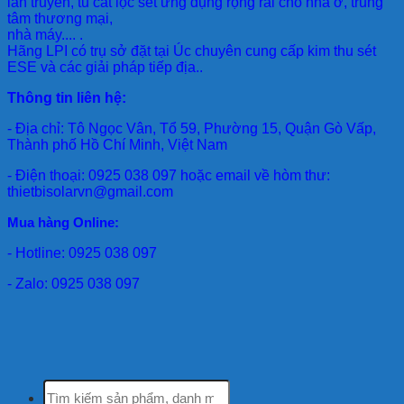
lan truyền, tủ cắt lọc sét ứng dụng rộng rãi cho nhà ở, trung
tâm thương mại,
nhà máy.... .
Hãng LPI
có trụ sở đặt tại Úc chuyên cung cấp kim thu sét
ESE và các giải pháp tiếp địa..
Thông tin liên hệ:
- Địa chỉ: Tô Ngọc Vân, Tổ 59, Phường 15, Quận Gò Vấp,
Thành phố Hồ Chí Minh, Việt Nam
- Điện thoại: 0925 038 097 hoặc email về hòm thư:
thietbisolarvn@gmail.com
Mua hàng Online:
- Hotline: 0925 038 097
- Zalo: 0925 038 097
Tìm
kiếm: