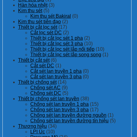
Hàn hóa nhệt
(3)
Kim thu sét
(5)
Kim thu sét Bakiral
(0)
Kim thu sét tiên đạo
(2)
Thiết bị cắt lọc sét
(17)
Cắt lọc sét DC
(2)
Thiết bị cắt lọc sét 1 pha
(2)
Thiết bị cắt lọc sét 3 pha
(10)
Thiết bị cắt lọc sét lắp nối tiếp
(10)
Thiết bị cắt lọc sét lắp song song
(1)
Thiết bị cắt sét
(6)
Cắt sét DC
(1)
Cắt sét lan truyền 1 pha
(0)
Cắt sét lan truyền 3 pha
(0)
Thiết bị chống sét
(14)
Chống sét AC
(9)
Chống sét DC
(5)
Thiết bị chống sét lan truyền
(38)
Chống sét lan truyền 1 pha
(15)
Chống sét lan truyền 3 pha
(17)
Chống sét lan truyền đường nguồn
(1)
Chống sét lan truyền đường tín hiệu
(5)
Thương hiệu
(34)
LPI Úc
(10)