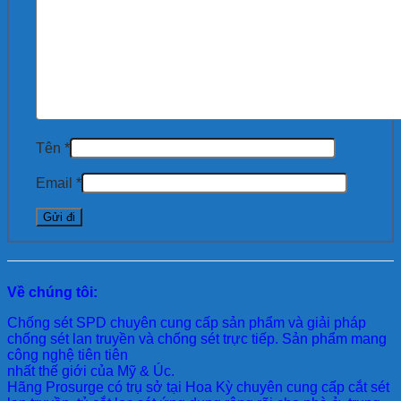
Tên
*
Email
*
Về chúng tôi:
Chống sét SPD
chuyên cung cấp sản phẩm và giải pháp
chống sét lan truyền và chống sét trực tiếp. Sản phẩm mang
công nghệ tiên tiên
nhất thế giới của Mỹ & Úc.
Hãng Prosurge
có trụ sở tại Hoa Kỳ chuyên cung cấp cắt sét