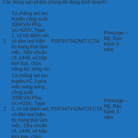
Các dòng sản phẩm chúng tôi đang kinh doanh:
Tủ chống sét lan
truyền công suất
200KVA/ Pha,
Uc=420V, Type
Prosurge –
1, có bộ điếm sét,
Mỹ, Bảo
1
có đèn led hiện
PSP347S42M/T1CTA
hành 3
thị trạng thái làm
năm
việc, Tiêu chuẩn
UL 1449, vỏ hộp
kim loại, chức
năng lọc sóng sin
Tủ chống sét lan
truyền AC 3 pha
mắc song song ,
công suất
200KVA/ Pha,
Prosurge –
Uc=420V, Type
Mỹ, Bảo
2
2, có bộ điếm sét,
PSP347Y42M/T2FCTA
hành 3
có đèn led hiện
năm
thị trạng thái làm
việc, Tiêu chuẩn
UL 1449, vỏ hộp
kim loại, chức