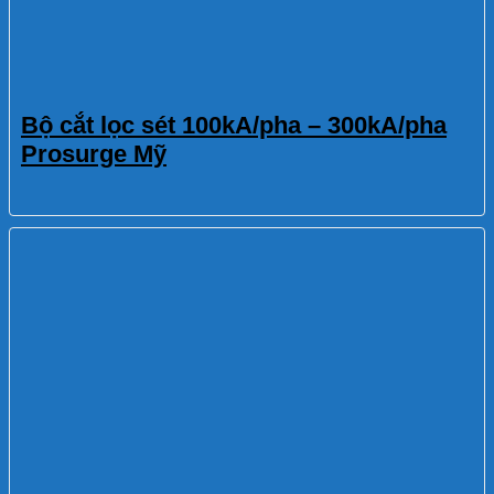
Bộ cắt lọc sét 100kA/pha – 300kA/pha
Prosurge Mỹ