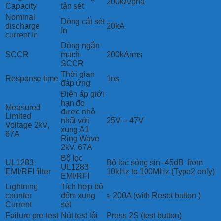
200kA/pha
Capacity
tản sét
Nominal
Dòng cắt sét
discharge
20kA
In
current In
Dòng ngắn
SCCR
mạch
200kArms
SCCR
Thời gian
Response time
1ns
đáp ứng
Điện áp giới
hạn đo
Measured
được nhỏ
Limited
nhất với
25V – 47V
Voltage 2kV,
xung A1
67A
Ring Wave
2kV, 67A
Bộ lọc
UL1283
Bộ lọc sóng sin -45dB from
UL1283
EMI/RFI filter
10kHz to 100MHz (Type2 only)
EMI/RFI
Lightning
Tích hợp bộ
counter
đếm xung
≥ 200A (with Reset button )
Current
sét
Failure pre-test
Nút test lỗi
Press 2S (test button)