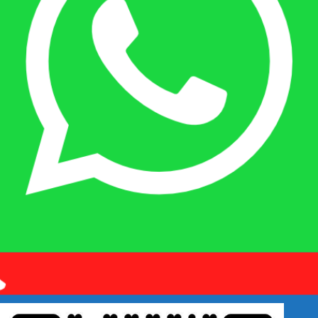
Quý khách kết bạn
Zalo
em là số điện thoại:
0925 038
097
hoặc quét mã QR bên dưới giúp em nhé!