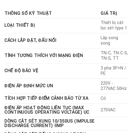
hoạt động của thiết bị bằng đèn LED, Bảo vệ giữa dây L-G; N-G;
L-N; L-L, thời gian đáp ứng 1ns, Bộ lọc EMI/ RFI lọc nhiễu sóng vô
THÔNG SỐ KỸ THUẬT
GIÁ TRỊ
tuyến và nhiễu điện từ, Tích hợp bộ đếm sét đánh giá tình trạng
hoạt động thiết bị và số lần sét đánh. Ứng dụng công nghệ
Thiết bị cắt
LOẠI THIẾT BỊ
TPMOV cắt lọc sét mắc song song.
lọc sét type 1
CCLĐ Thiết bị chống sét lan truyền 3pha, lắp song song:
Lắp song
CÁCH LẮP ĐẶT, ĐẤU NỐI
– MOV
song
– Dòng cắt sét (8/20µs): 160kA/pha
TN-C, TN-C-S,
– Dòng cắt sét (10/350µs): 60kA/pha
TÍNH TƯƠNG THÍCH VỚI MẠNG ĐIỆN
TN-S, TT.
– Cắt được các dạng xung sét: 8/20µs và 10/350µs
– Độ nhạy đáp: <5ns
3 pha 3P+N /
CHẾ ĐỘ BẢO VỆ
PE
– SCCR: 200KArns
– Cổng (Stero jack) để nối đến thiết bị kiểm tra (lỗi nguồn, mất
220V -
ĐIỆN ÁP ĐỊNH MỨC UN
pha và hỏng thiết bị) của nhà sản xuất (Thiết bị kiểm tra RMP)
277VAC 50Hz
– Đèn báo Led % hoạt động của thiết bị
TÍCH HỢP TIẾP ĐIỂM CẢNH BÁO TỪ XA
Có
ĐIỆN ÁP HOẠT ĐỘNG LIÊN TỤC (MAX
275VAC
CONTINUOUS OPERATING VOLTAGE) UC
DÒNG CẮT SÉT XUNG 10/350US (IMPULSE
DISCHARGE CURRENT) IIMP