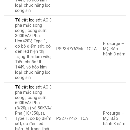
1449, vỏ hộp kim
loại, chức năng lọc
sóng sin
Tủ cắt lọc sét
AC 3
pha mắc song
song , công suất
300KVA/ Pha,
Uc=420V, Type 1,
Prosurge –
có bộ điếm sét, có
3
PSP347Y62M/T1CTA
Mỹ, Bảo
đèn led hiện thị
hành 3 năm
trạng thái làm việc,
Tiêu chuẩn UL
1449, vỏ hộp kim
loại, chức năng lọc
sóng sin
Tủ cắt lọc sét
AC 3
pha mắc song
song , công suất
600KVA/ Pha
(8/20µs) và 50KVA/
Pha (10/350µs),
Prosurge –
4
Type 1, có bộ điếm
PS277Y42/T1CA
Mỹ, Bảo
sét, có đèn led
hành 3 năm
hiện thị trạng thái