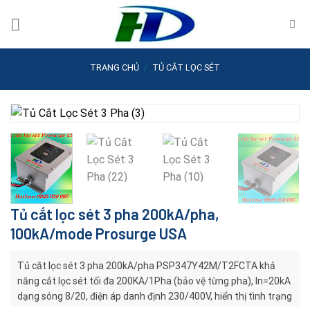
Skip
to
content
TRANG CHỦ
/
TỦ CẮT LỌC SÉT
Tủ cắt lọc sét 3 pha 200kA/pha,
100kA/mode Prosurge USA
Tủ cắt lọc sét 3 pha 200kA/pha PSP347Y42M/T2FCTA khả
năng cắt lọc sét tối đa 200KA/1Pha (bảo vệ từng pha), In=20kA
dạng sóng 8/20, điện áp danh định 230/400V, hiển thị tình trạng