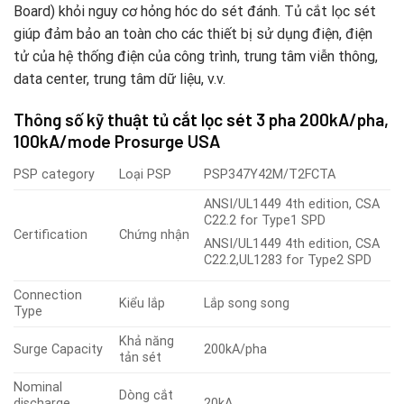
Board) khỏi nguy cơ hỏng hóc do sét đánh. Tủ cắt lọc sét
giúp đảm bảo an toàn cho các thiết bị sử dụng điện, điện
tử của hệ thống điện của công trình, trung tâm viễn thông,
data center, trung tâm dữ liệu, v.v.
Thông số kỹ thuật
tủ cắt lọc sét
3 pha 200kA/pha,
100kA/mode Prosurge USA
PSP category
Loại PSP
PSP347Y42M/T2FCTA
ANSI/UL1449 4th edition, CSA
C22.2 for Type1 SPD
Certification
Chứng nhận
ANSI/UL1449 4th edition, CSA
C22.2,UL1283 for Type2 SPD
Connection
Kiểu lắp
Lắp song song
Type
Khả năng
Surge Capacity
200kA/pha
tản sét
Nominal
Dòng cắt
discharge
20kA