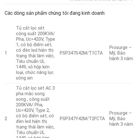
Các dòng sản phẩm chúng tôi đang kinh doanh:
Tủ cắt lọc sét
công suất 200KVA/
Pha, Uc=420V, Type
1, có bộ điếm sét,
Prosurge –
có đèn led hiện thị
1
PSP347S42M/T1CTA
Mỹ, Bảo
trạng thái làm việc,
hành 3 năm
Tiêu chuẩn UL
1449, vỏ hộp kim
loại, chức năng lọc
sóng sin
Tủ cắt lọc sét AC 3
pha mắc song
song , công suất
200KVA/ Pha,
Uc=420V, Type 2,
Prosurge –
có bộ điếm sét, có
2
PSP347Y42M/T2FCTA
Mỹ, Bảo
đèn led hiện thị
hành 3 năm
trạng thái làm việc,
Tiêu chuẩn UL