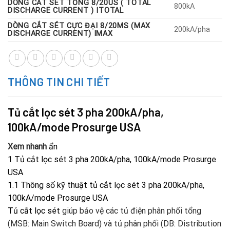
DÒNG CẮT SÉT TỔNG 8/20US ( TOTAL
800kA
DISCHARGE CURRENT ) ITOTAL
DÒNG CẮT SÉT CỰC ĐẠI 8/20ΜS (MAX
200kA/pha
DISCHARGE CURRENT) IMAX
THÔNG TIN CHI TIẾT
Tủ cắt lọc sét
3 pha 200kA/pha,
100kA/mode Prosurge USA
Xem nhanh
ẩn
1
Tủ cắt lọc sét 3 pha 200kA/pha, 100kA/mode Prosurge
USA
1.1
Thông số kỹ thuật tủ cắt lọc sét 3 pha 200kA/pha,
100kA/mode Prosurge USA
Tủ cắt lọc sét
giúp bảo vệ các tủ điện phân phối tổng
(MSB: Main Switch Board) và tủ phân phối (DB: Distribution