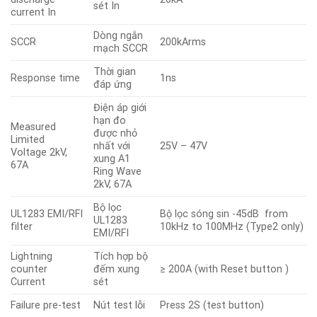
sét In
current In
Dòng ngắn
SCCR
200kArms
mạch SCCR
Thời gian
Response time
1ns
đáp ứng
Điện áp giới
hạn đo
Measured
được nhỏ
Limited
nhất với
25V – 47V
Voltage 2kV,
xung A1
67A
Ring Wave
2kV, 67A
Bộ lọc
UL1283 EMI/RFI
Bộ lọc sóng sin -45dB from
UL1283
filter
10kHz to 100MHz (Type2 only)
EMI/RFI
Lightning
Tích hợp bộ
counter
đếm xung
≥ 200A (with Reset button )
Current
sét
Failure pre-test
Nút test lỗi
Press 2S (test button)