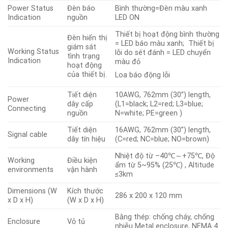
Power Status
Đèn báo
Bình thường=Đèn màu xanh
Indication
nguồn
LED ON
Thiết bị hoạt động bình thường
Đèn hiển thị
= LED báo màu xanh; Thiết bị
giám sát
Working Status
lỗi do sét đánh = LED chuyển
tình trạng
Indication
màu đỏ
hoạt động
của thiết bị.
Loa báo động lỗi
Tiết diện
10AWG, 762mm (30”) length,
Power
dây cấp
(L1=black; L2=red; L3=blue;
Connecting
nguồn
N=white; PE=green )
Tiết diện
16AWG, 762mm (30”) length,
Signal cable
dây tín hiệu
(C=red; NC=blue; NO=brown)
Nhiệt độ từ –40℃～+75℃, Độ
Working
Điều kiện
ẩm từ 5~95% (25℃) , Altitude
environments
vận hành
≤3km
Dimensions (W
Kích thước
286 x 200 x 120 mm
x D x H)
(W x D x H)
Bằng thép: chống cháy, chống
Enclosure
Vỏ tủ
nhiễu Metal enclosure, NEMA 4