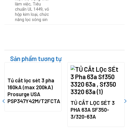
làm việc, Tiêu
chuẩn UL 1449, vỏ
hộp kim loại, chức
năng lọc sóng sin
Sản phẩm tương tự
Tủ cắt lọc sét 3 pha
160kA (max 200kA)
Prosurge USA
PSP347Y42M/T2FCTA
TỦ CẮT LỌC SÉT 3
PHA 63A SF350-
3/320-63A