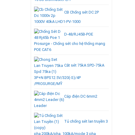
CB Chống sét DC 2P
1000V 40kA LHD1-PV-1000
D-48/RJ45B-POE
Prosurge - Chống sét cho hệ thống mạng
POE CAT6
Cắt sét 75kA SPD-75kA
3P+N BPS12.5V/320(-S)/4P
/PROSURGE/MỸ
Cáp điện DC 6mm2
Leader
Tủ chống sét lan truyền 3
pha 200kA/pha, 100kA/mode 3 pha