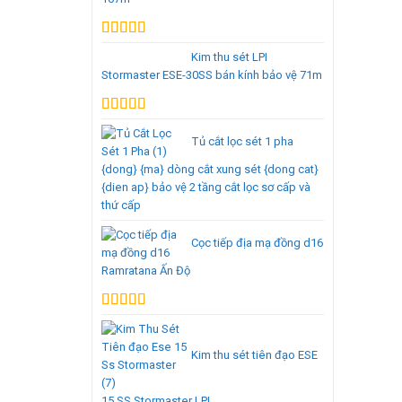
Được xếp
Kim thu sét LPI
hạng
5.00
5
Stormaster ESE-30SS bán kính bảo vệ 71m
sao
Được xếp
hạng
5.00
5
Tủ cắt lọc sét 1 pha
sao
{dong} {ma} dòng cắt xung sét {dong cat}
{dien ap} bảo vệ 2 tầng cắt lọc sơ cấp và
thứ cấp
Cọc tiếp địa mạ đồng d16
Ramratana Ấn Độ
Được xếp
hạng
5.00
5
sao
Kim thu sét tiên đạo ESE
15 SS Stormaster LPI