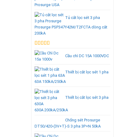
Prosurge USA
Tủ cắt lọc sét 3 pha
Prosurge PSP347Y42M/T2FCTA dòng cắt
200kA
Được xếp
hạng
5.00
5
Cầu chì DC 15A 1000VDC
sao
Thiết bị cắt lọc sét 1 pha
63A 150kA/250kA
Thiết bị cắt lọc sét 3 pha
630A 200kA/250kA
Chống sét Prosurge
DT50/420-(3V+T)-S 3 pha 3P+N 50kA