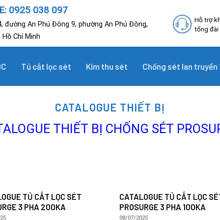
: 0925 038 097
Hỗ trợ k
, đường An Phú Đông 9, phường An Phú Đông,
tổng đài
p Hồ Chí Minh
DC
Tủ cắt lọc sét
Kim thu sét
Chống sét lan truyền 
CATALOGUE THIẾT BỊ
TALOGUE THIẾT BỊ CHỐNG SÉT PROSU
OGUE TỦ CẮT LỌC SÉT
CATALOGUE TỦ CẮT LỌC SÉ
RGE 3 PHA 200KA
PROSURGE 3 PHA 100KA
025
08/07/2025