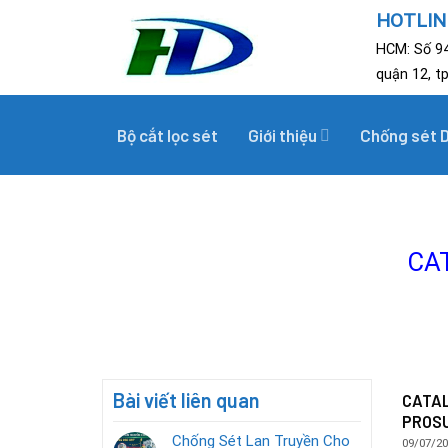
Skip
HOTLINE
to
HCM: Số 94
content
quận 12, t
Bộ cắt lọc sét
Giới thiệu
Chống sét 
CA
Bài viết liên quan
CATAL
PROSU
Chống Sét Lan Truyền Cho
09/07/2