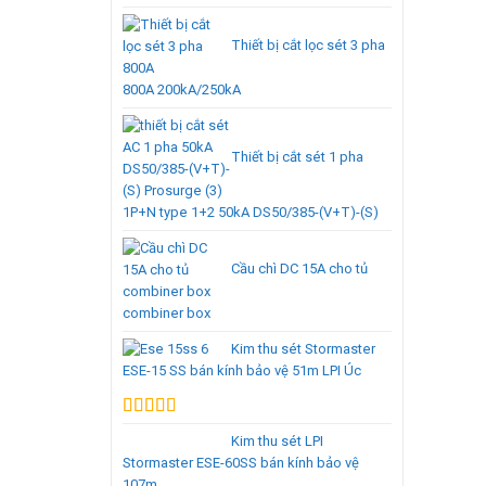
Thiết bị cắt lọc sét 3 pha
800A 200kA/250kA
Thiết bị cắt sét 1 pha
1P+N type 1+2 50kA DS50/385-(V+T)-(S)
Cầu chì DC 15A cho tủ
combiner box
Kim thu sét Stormaster
ESE-15 SS bán kính bảo vệ 51m LPI Úc
Được xếp
Kim thu sét LPI
hạng
5.00
5
Stormaster ESE-60SS bán kính bảo vệ
sao
107m