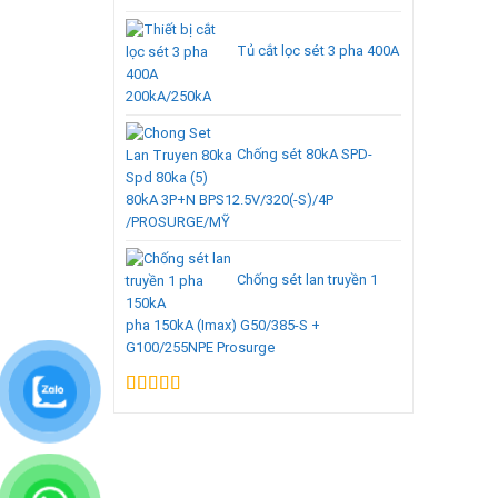
Tủ cắt lọc sét 3 pha 400A
200kA/250kA
Chống sét 80kA SPD-
80kA 3P+N BPS12.5V/320(-S)/4P
/PROSURGE/MỸ
Chống sét lan truyền 1
pha 150kA (Imax) G50/385-S +
G100/255NPE Prosurge
Được xếp
hạng
5.00
5
sao