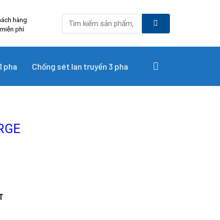
Tìm
hách hàng
kiếm:
 miễn phí
1 pha
Chống sét lan truyền 3 pha
RGE
T