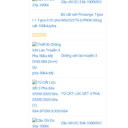
Cầu chì DC 25A 1000VDC
Bộ cắt sét Prosurge Type
I + Type II 01 pha MG25/275-S/PN50 dòng
cắt 100kA/pha
Được xếp
hạng
5.00
5
sao
Chống sét lan truyền 3
pha 50kA Mỹ
TỦ CẮT LỌC SÉT 3 PHA
63A SF350-3/320-63A
Cầu chì DC 30A 1000VDC