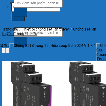
Tìm
Tìm
kiếm:
kiếm:
Trang chủ
/
Thiết bị chống sét lan truyền
/
Chống sét lan
Tìm
truyền đường tín hiệu
kiếm: