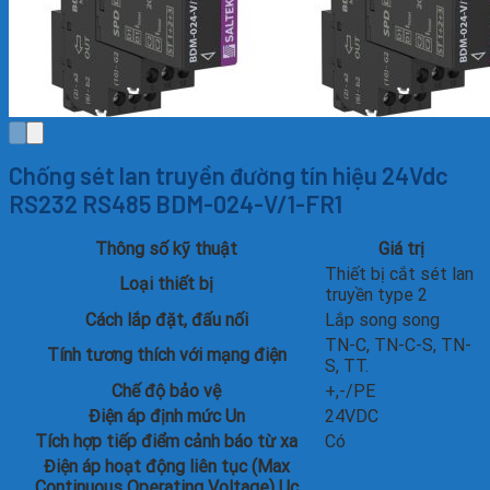
Chống sét lan truyền đường tín hiệu 24Vdc
RS232 RS485 BDM-024-V/1-FR1
Thông số kỹ thuật
Giá trị
Thiết bị cắt sét lan
Loại thiết bị
truyền type 2
Cách lắp đặt, đấu nối
Lắp song song
TN-C, TN-C-S, TN-
Tính tương thích với mạng điện
S, TT.
Chế độ bảo vệ
+,-/PE
Điện áp định mức Un
24VDC
Tích hợp tiếp điểm cảnh báo từ xa
Có
Điện áp hoạt động liên tục (Max
Continuous Operating Voltage) Uc