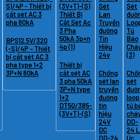
BPS12.5V/320
(-S)/4P – Thiết
bị cắt sét AC 3
pha type 1+2
Thiết bị
3P+N 80kA
cắt sét AC
Chống
Chố
3 pha 50kA
sét lan
sét
3P+N type
truyền
đườ
1+2
đường
loop
DT50/385-
tín
tủ b
(3V+T)-(S)
hiệu
chá
24V
DD-
DC
24 L
DD-24
Úc