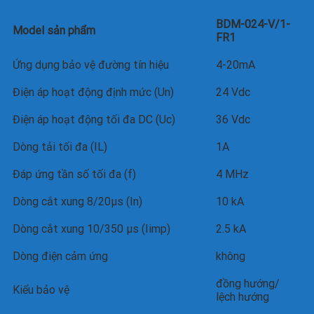
BDM-024-V/1-
Model sản phẩm
FR1
Ứng dụng bảo vệ đường tín hiệu
4-20mA
Điện áp hoạt động định mức (Un)
24 Vdc
Điện áp hoạt động tối đa DC (Uc)
36 Vdc
Dòng tải tối đa (IL)
1A
Đáp ứng tần số tối đa (f)
4 MHz
Dòng cắt xung 8/20μs (In)
10 kA
Dòng cắt xung 10/350 µs (Iimp)
2.5 kA
Dòng điện cảm ứng
không
đồng hướng/
Kiểu bảo vệ
lệch hướng