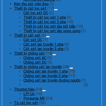
Kim thu sét tiên đạo
(2)
Thiết bị cắt lọc sét
(17)
Cắt lọc sét DC
(2)
Thiết bị cắt lọc sét 1 pha
(2)
Thiết bị cắt lọc sét 3 pha
(10)
Thiết bị cắt lọc sét lắp nối tiếp
(10)
Thiết bị cắt lọc sét lắp song song
(1)
Thiết bị cắt sét
(6)
Cắt sét DC
(1)
Cắt sét lan truyền 1 pha
(0)
Cắt sét lan truyền 3 pha
(0)
Thiết bị chống sét
(14)
Chống sét AC
(9)
Chống sét DC
(5)
Thiết bị chống sét lan truyền
(38)
Chống sét lan truyền 1 pha
(15)
Chống sét lan truyền 3 pha
(17)
Chống sét lan truyền đường nguồn
(1)
Chống sét lan truyền đường tín hiệu
(5)
Thương hiệu
(34)
LPI Úc
(10)
Prosurge Mỹ
(24)
Tủ cắt lọc sét
(26)