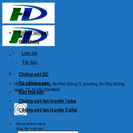
Skip
to
content
Bộ cắt lọc sét
Giới thiệu
Liên hệ
Tin tức
HOTLINE: 0925 038 097
Chống sét DC
Tủ cắt lọc sét
HCM: Số 94, đường An Phú Đông 9, phường An Phú Đông,
quận 12, tp Hồ Chí Minh
Kim thu sét
Chống sét lan truyền 1 pha
Chống sét lan truyền 3 pha
Hỗ trợ khách hàng
tổng đài miễn phí