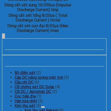
Dòng cắt sét xung 10/350us (Impulse
Discharge Current) Iimp
Dòng cắt sét tổng 8/20us ( Total
Discharge Current ) Itotal
Dòng cắt sét cực đại 8/20μs (Max
Discharge Current) Imax
Các dự án đã thực hiện:
Danh mục sản phẩm
Bộ đếm sét
(2)
Cáp DC năng lượng mặt trời
(3)
Cầu chì DC
(6)
CB chống sét DC Solar
(4)
CB DC / Aptomat DC
(2)
Cọc tiếp địa
(1)
Hàn hóa nhệt
(3)
Kim thu sét
(5)
Kim thu sét Bakiral
(0)