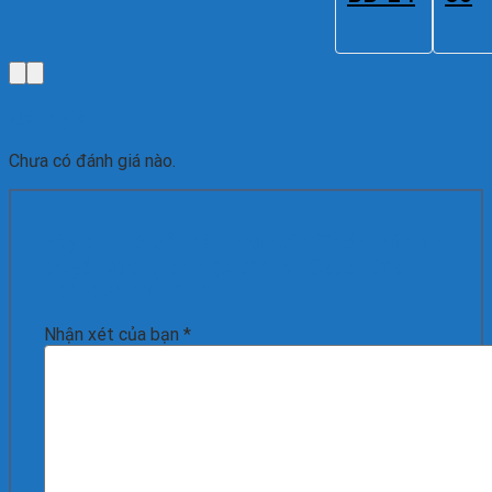
Đánh giá
Chưa có đánh giá nào.
Hãy là người đầu tiên nhận xét “Chống sét lan
truyền đường tín hiệu 24Vdc RS232 RS485
BDM-024-V/1-FR1”
Nhận xét của bạn
*