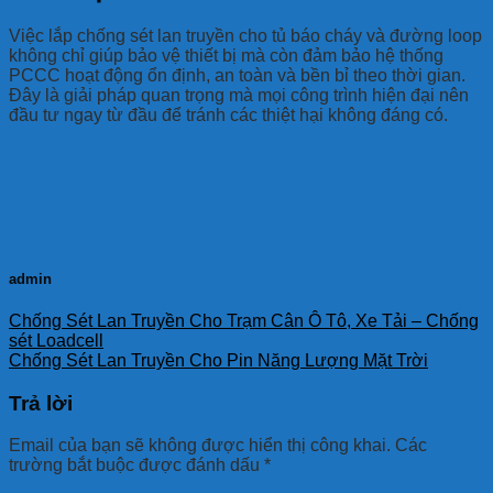
Việc lắp chống sét lan truyền cho tủ báo cháy và đường loop
không chỉ giúp bảo vệ thiết bị mà còn đảm bảo hệ thống
PCCC hoạt động ổn định, an toàn và bền bỉ theo thời gian.
Đây là giải pháp quan trọng mà mọi công trình hiện đại nên
đầu tư ngay từ đầu để tránh các thiệt hại không đáng có.
admin
Chống Sét Lan Truyền Cho Trạm Cân Ô Tô, Xe Tải – Chống
sét Loadcell
Chống Sét Lan Truyền Cho Pin Năng Lượng Mặt Trời
Trả lời
Email của bạn sẽ không được hiển thị công khai.
Các
trường bắt buộc được đánh dấu
*