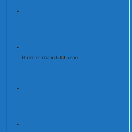
Jack MC4 1000VDC - Đầu nối cáp DC năng
lượng mặt trời
Khuôn hàn hóa nhiệt Chữ T cọc và cáp
70mm2 + Tay Kẹp khuôn hàn loại N
Được xếp hạng
5.00
5 sao
BPS12.5V/385(-S)/4P - Thiết bị cắt sét AC
3 pha type 1+2 3P+N 80kA
Tủ cắt lọc sét 3 pha 400A 200kA/250kA