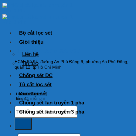
Skip
to
content
Bộ cắt lọc sét
Giới thiệu
HOTLINE: 0925 038 097
Liên hệ
HCM: Số 94, đường An Phú Đông 9, phường An Phú Đông,
Tin tức
quận 12, tp Hồ Chí Minh
Chống sét DC
Tủ cắt lọc sét
Kim thu sét
Hỗ trợ khách hàng
tổng đài miễn phí
Chống sét lan truyền 1 pha
Tìm
Chống sét lan truyền 3 pha
kiếm:
Tìm