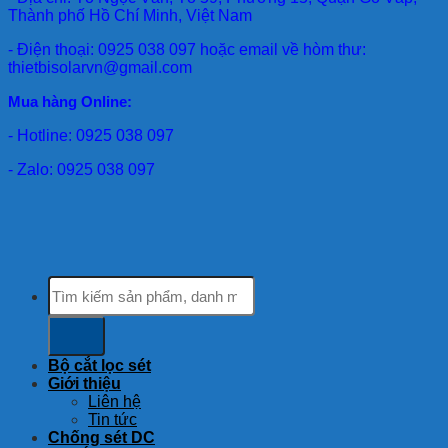
Thành phố Hồ Chí Minh, Việt Nam
- Điện thoại: 0925 038 097 hoặc email về hòm thư:
thietbisolarvn@gmail.com
Mua hàng Online:
- Hotline: 0925 038 097
- Zalo: 0925 038 097
Tìm
kiếm:
Bộ cắt lọc sét
Giới thiệu
Liên hệ
Tin tức
Chống sét DC