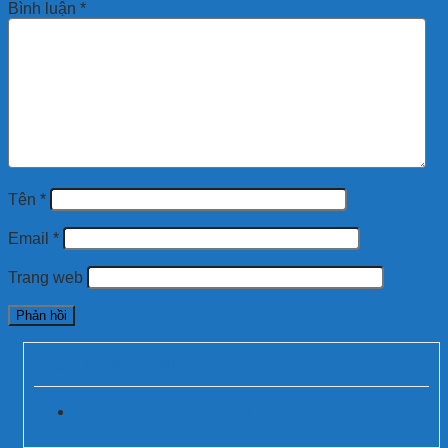
Bình luận
*
Tên
*
Email
*
Trang web
Bài viết liên quan
Chống Sét Lan Truyền Cho Thang Máy 3 Pha