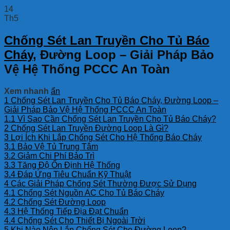
14
Th5
Chống Sét Lan Truyền Cho Tủ Báo
Cháy
, Đường Loop – Giải Pháp Bảo
Vệ Hệ Thống PCCC An Toàn
Xem nhanh
ẩn
1
Chống Sét Lan Truyền Cho Tủ Báo Cháy, Đường Loop –
Giải Pháp Bảo Vệ Hệ Thống PCCC An Toàn
1.1
Vì Sao Cần Chống Sét Lan Truyền Cho Tủ Báo Cháy?
2
Chống Sét Lan Truyền Đường Loop Là Gì?
3
Lợi Ích Khi Lắp Chống Sét Cho Hệ Thống Báo Cháy
3.1
Bảo Vệ Tủ Trung Tâm
3.2
Giảm Chi Phí Bảo Trì
3.3
Tăng Độ Ổn Định Hệ Thống
3.4
Đáp Ứng Tiêu Chuẩn Kỹ Thuật
4
Các Giải Pháp Chống Sét Thường Được Sử Dụng
4.1
Chống Sét Nguồn AC Cho Tủ Báo Cháy
4.2
Chống Sét Đường Loop
4.3
Hệ Thống Tiếp Địa Đạt Chuẩn
4.4
Chống Sét Cho Thiết Bị Ngoài Trời
5
Khi Nào Nên Lắp Chống Sét Cho Đường Loop?