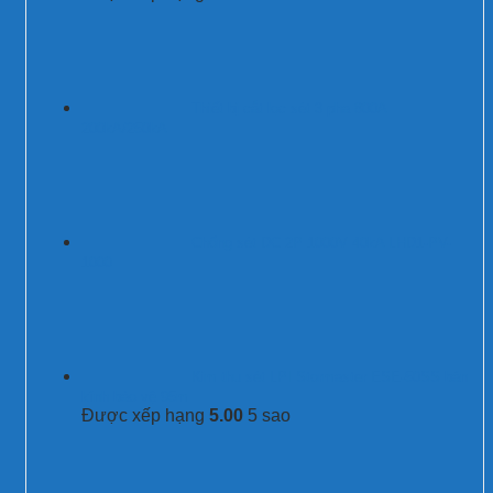
Thiết bị cắt lọc sét 3 pha 800A
200kA/250kA
Chống sét DC 2P 1000V 40kA LHD1-PV-
1000
Kim thu sét LPI Stormaster ESE-50SS bán
kính bảo vệ 95m
Được xếp hạng
5.00
5 sao