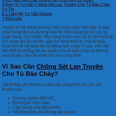
6
Đơn Vị Tư Vấn Chống Sét Lan Truyền Cho Tủ Báo Cháy
Uy Tín
6.1
Liên Hệ Tư Vấn Nhanh
7
Kết Luận
Trong các hệ thống phòng cháy chữa cháy hiện đại, tủ báo
cháy trung tâm và đường loop tín hiệu đóng vai trò cực kỳ
quan trọng. Tuy nhiên, đây cũng là khu vực dễ bị ảnh hưởng
bởi xung sét lan truyền, gây hư hỏng thiết bị, mất tín hiệu
hoặc làm tê liệt toàn bộ hệ thống báo cháy. Vì vậy, việc lắp
đặt thiết bị chống sét lan truyền cho tủ báo cháy và đường
loop là yêu cầu cần thiết cho mọi công trình.
Vì Sao Cần
Chống Sét Lan Truyền
Cho Tủ Báo Cháy?
Sét không chỉ đánh trực tiếp vào công trình mà còn lan
truyền qua:
Đường nguồn điện AC
Đường tín hiệu loop
Cáp mạng, cáp điều khiển
Hệ thống tiếp địa không đạt chuẩn