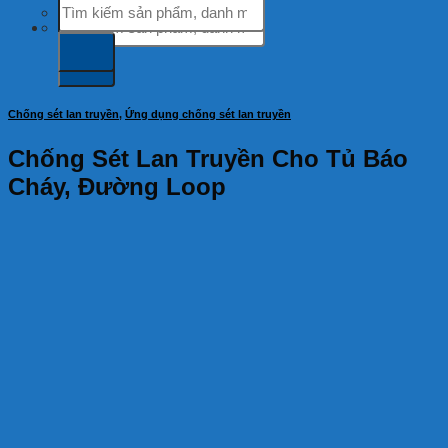
Tìm
kiếm:
kiếm:
Chống sét lan truyền
,
Ứng dụng chống sét lan truyền
Chống Sét Lan Truyền Cho Tủ Báo
Cháy, Đường Loop