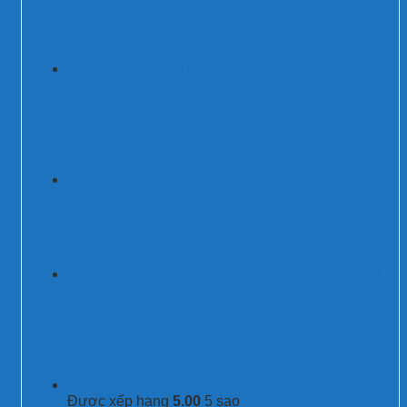
Thiết bị cắt lọc sét 3 pha 300A
200kA/250kA
Tủ cắt lọc sét 3 pha 63A 150kA/250kA
DS50/385-(V+T)-(S) - Thiết bị cắt sét AC 1
pha 1P+N type 1+2 50kA
Thuốc hàn hóa nhiệt 115g
Được xếp hạng
5.00
5 sao