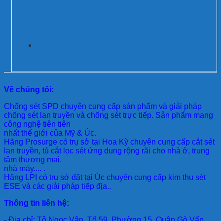
Tủ cắt lọc sét 1 pha 300kA Prosurge USA
PSP347S62M/T1CTA
Về chúng tôi:
Chống sét SPD
chuyên cung cấp sản phẩm và giải pháp
chống sét lan truyền và chống sét trực tiếp. Sản phẩm mang
công nghệ tiên tiên
nhất thế giới của Mỹ & Úc.
Hãng Prosurge
có trụ sở tại Hoa Kỳ chuyên cung cấp cắt sét
lan truyền, tủ cắt lọc sét ứng dụng rộng rãi cho nhà ở, trung
tâm thương mại,
nhà máy.... .
Hãng LPI
có trụ sở đặt tại Úc chuyên cung cấp kim thu sét
ESE và các giải pháp tiếp địa..
Thông tin liên hệ:
- Địa chỉ: Tô Ngọc Vân, Tổ 59, Phường 15, Quận Gò Vấp,