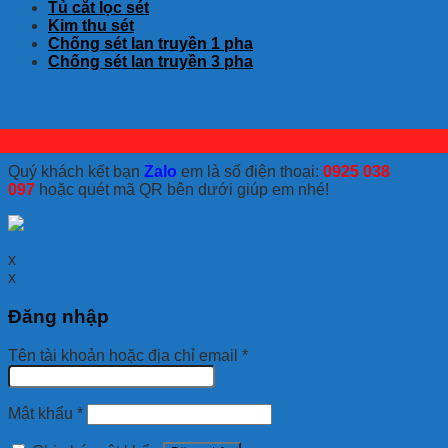
Tủ cắt lọc sét
Kim thu sét
Chống sét lan truyền 1 pha
Chống sét lan truyền 3 pha
Quý khách kết bạn
Zalo
em là số điện thoại:
0925 038
097
hoặc quét mã QR bên dưới giúp em nhé!
x
x
Đăng nhập
Tên tài khoản hoặc địa chỉ email
*
Mật khẩu
*