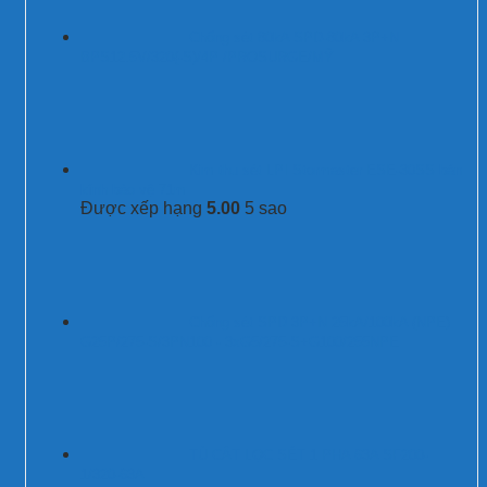
Chống sét 80kA SPD-80kA 3P+N
BPS12.5V/320(-S)/4P /PROSURGE/MỸ
Kim thu sét LPI Stormaster ESE-30SS bán
kính bảo vệ 71m
Được xếp hạng
5.00
5 sao
Chống sét SPD 3P+N 25kA/100kA (NPE)
G25P/275-S/3PN100 - 3xG5/275-S+G100/255NPE
TỦ CẮT LỌC SÉT 1 PHA 63A SF200-
1/320-63A