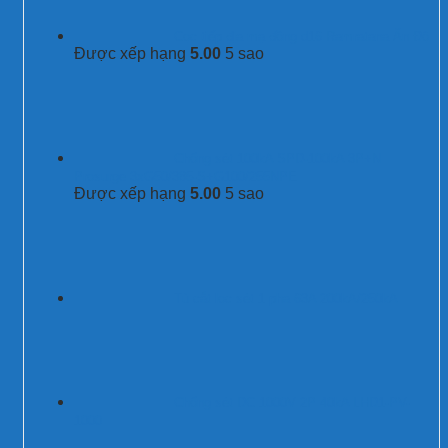
Cọc tiếp địa mạ đồng d16 Ramratana Ấn Độ
Được xếp hạng
5.00
5 sao
Chống sét 100kA SPD-100kA 3P+N
Prosurge 3xG50/385-S+G100/255NPE
Được xếp hạng
5.00
5 sao
Tủ cắt lọc sét 1 pha 63A 200kA/250kA
Chống sét DC 1000V 2P 40kA LHD1-PV-
1000