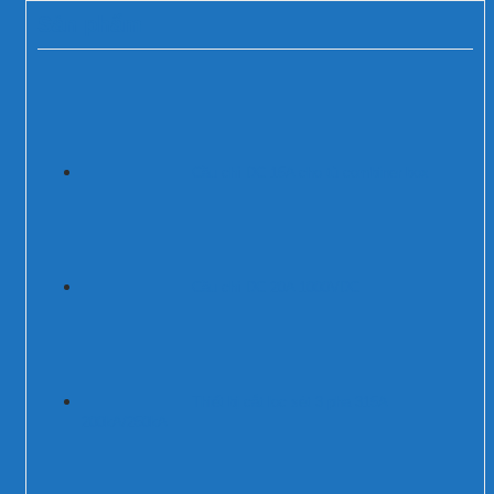
Sản phẩm
Cầu chì DC 15A cho tủ combiner box
Cầu chì DC 20A 1000VDC
Thiết bị cắt lọc sét 3 pha 315A
200kA/250kA