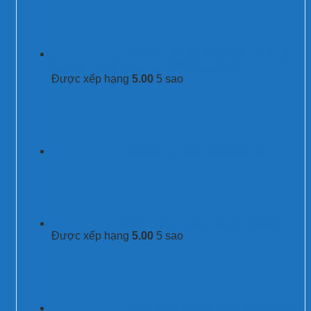
Chống sét SPD type 2 50kA/pha Prosurge
3 pha 3P+N type 2 50kA/pha DT50/420-(3V+T)-S
Được xếp hạng
5.00
5 sao
Chống sét lan truyền 3 pha 50kA Mỹ
Bộ đếm sét lan truyền LEC-A Prosurge
Được xếp hạng
5.00
5 sao
Thiết bị cắt lọc sét 3 pha 63A 200kA/250kA