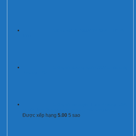
Cắt lọc sét DC 1000V 2P 40kA LHD1-PV-
1000
Chống sét đường nguồn 220V tủ báo cháy
Prosurge USA
Chống sét lan truyền 1 pha Prosurge USA
có tiếp điểm Remote alarm contact, mắc song song
Được xếp hạng
5.00
5 sao