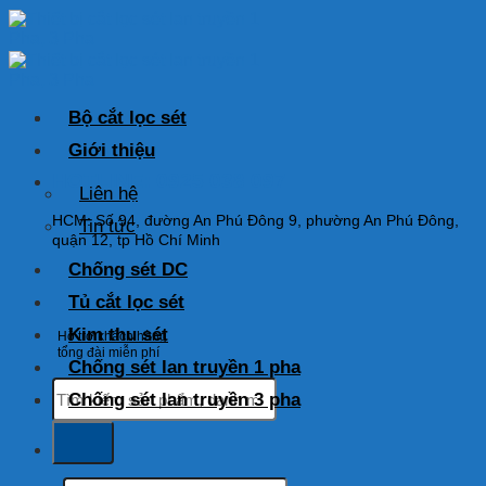
Skip
to
content
Bộ cắt lọc sét
Giới thiệu
HOTLINE: 0925 038 097
Liên hệ
HCM: Số 94, đường An Phú Đông 9, phường An Phú Đông,
Tin tức
quận 12, tp Hồ Chí Minh
Chống sét DC
Tủ cắt lọc sét
Kim thu sét
Hỗ trợ khách hàng
tổng đài miễn phí
Chống sét lan truyền 1 pha
Tìm
Chống sét lan truyền 3 pha
kiếm:
Tìm