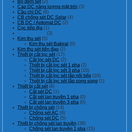
Bộ đếm sét
(2)
Cáp DC năng lượng mặt trời
(3)
Cầu chì DC
(6)
CB chống sét DC Solar
(4)
CB DC / Aptomat DC
(2)
Cọc tiếp địa
(1)
Hàn hóa nhệt
(3)
Kim thu sét
(5)
Kim thu sét Bakiral
(0)
Kim thu sét tiên đạo
(2)
Thiết bị cắt lọc sét
(17)
Cắt lọc sét DC
(2)
Thiết bị cắt lọc sét 1 pha
(2)
Thiết bị cắt lọc sét 3 pha
(10)
Thiết bị cắt lọc sét lắp nối tiếp
(10)
Thiết bị cắt lọc sét lắp song song
(1)
Thiết bị cắt sét
(6)
Cắt sét DC
(1)
Cắt sét lan truyền 1 pha
(0)
Cắt sét lan truyền 3 pha
(0)
Thiết bị chống sét
(14)
Chống sét AC
(9)
Chống sét DC
(5)
Thiết bị chống sét lan truyền
(38)
Chống sét lan truyền 1 pha
(15)