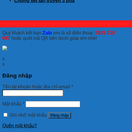
Chống sét lan truyền 3 pha
Quý khách kết bạn
Zalo
em là số điện thoại:
0925 038
097
hoặc quét mã QR bên dưới giúp em nhé!
x
x
Đăng nhập
Tên tài khoản hoặc địa chỉ email
*
Mật khẩu
*
Ghi nhớ mật khẩu
Đăng nhập
Quên mật khẩu?