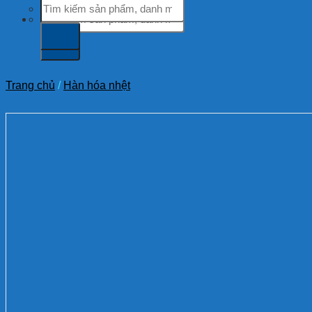
Tìm
kiếm:
kiếm:
Trang chủ
/
Hàn hóa nhệt