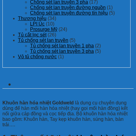
Chống sét lan truyền 3 pha
(17)
Chống sét lan truyền đường nguồn
(1)
Chống sét lan truyền đường tín hiệu
(5)
Thương hiệu
(34)
LPI Úc
(10)
Prosurge Mỹ
(24)
Tủ cắt lọc sét
(26)
Tủ chống sét lan truyền
(5)
Tủ chống sét lan truyền 1 pha
(2)
Tủ chống sét lan truyền 3 pha
(5)
Vỏ tủ chống nước
(1)
Thông tin chi tiết
Khuôn hàn hóa nhiệt Goldweld
là dụng cụ chuyên dụng
dùng để
hàn mối hàn hóa nhiệt (hay gọi mối hàn đồng) kết
nối giữa cáp đồng và cọc tiếp địa. Bộ khuôn hàn hóa nhiệt
bao gồm: Khuôn hàn, Tay kẹp khuôn hàn, súng hàn, bàn
trải….