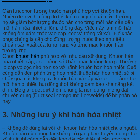
Cần lựa chọn lượng thuốc hàn phù hợp với khuôn hàn.
Nhiều đơn vị thi công do tiết kiệm chi phí quá mức, hường
họ sẽ giảm bớt lượng thuốc hàn cho từng mối hàn dẫn đến
mối hàn hóa nhiệt bị lõm, không đầy. Việc này làm mối hàn
không ôm bám chắc vào cáp, cọc và trông rất xấu. Để khắc
phục chúng ta cần cho đúng lượng thuốc theo như tiêu
chuẩn sản xuất của từng hãng và từng mẫu khuôn hàn
tương ứng.
Chọn
khuôn hàn
phù hợp với nhu cầu sữ dụng. Khuôn hàn
hóa nhiệt, cáp, cọc thông số khác nhau không khớp. Thường
là cáp và cọc nhỏ hơn so với rãnh khuôn hàn hóa nhiệt. Cuối
cùng dẫn đến phản ứng hóa nhiệt thuốc hàn hóa nhiệt sẽ bị
chảy qua các khe giữa khuôn hàn và cáp và cọc… .Làm cho
mối hàn bị thiếu hụt đồng thời không đảm bảo khả năng kết
dính. Để giải quết dứt điểm chúng ta nên dùng miếng đất
chuyên dụng (Duct seal compound Leewelds) để bít phần hở
này.
3. Những lưu ý khi hàn hóa nhiệt
– Không để dùng lại vội khi khuôn hàn hóa nhiệt chưa nguội.
Khuôn hàn còn nóng lại không có găng tay chuyên dụng cho
kỹ thuật thi công dẫn đến khó đặt các thiết bị cáp, cọc vào