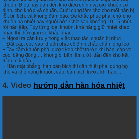
khuôn.
Điều này dẫn đến khó điều chỉnh và giữ khuôn cố
định, cho khớp và chuẩn. Cuối cùng làm cho cho mối hàn bị
lỗi, bị lệch, và không đảm bảo. Để khắc phục phải chờ cho
khuôn hạ nhiệt hay nguội bớt. Chờ sau khoảng 10-15 phút
rồi hàn tiếp. Tùy từng loại khuôn, khả năng giữ nhiệt khác
nhau thì thời gian sẽ khác nhau.
– Ngoài ra cần lưu ý trong việc thao tác, chuẩn bị như:
+ Đặt cáp, cọc vào khuôn phải cố định chắc chắn lỏng lẻo
+ Tay cầm khuôn phải được kẹp chặt trước khi hàn, cáp và
cọc, băng đồng … không bị bẩn, ẩm ướt dẫn đến khó kết
dính mối hàn
+ Hàn mặt phẳng, hàn bản bích thì cần thiết phải dùng bộ
khò và khó nóng khuôn, cáp, bản bích trước khi hàn….
4. Video
hướng dẫn hàn hóa nhiệt