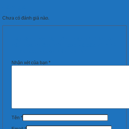
Đánh giá
Chưa có đánh giá nào.
Hãy là người đầu tiên nhận xét “Khuôn
hàn hóa nhiệt Chữ T cọc và cáp 70mm2
+ Tay Kẹp khuôn hàn loại N”
Nhận xét của bạn
*
Tên
*
Email
*