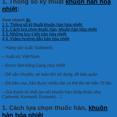
1. Thông số kỹ thuật
khuôn hàn hóa
nhiệt
:
Xem nhanh
ẩn
1
1. Thông số kỹ thuật khuôn hàn hóa nhiệt:
2
1. Cách lựa chọn thuốc hàn, khuôn hàn hóa nhiệt
3
3. Những lưu ý khi hàn hóa nhiệt
4
4. Video hướng dẫn hàn hóa nhiệt
– Hãng sản xuất: Goldweld,
– Xuất xứ: Việt Nam
– Được làm bằng Gang chịu nhiệt
– Dễ vận chuyển, an toàn khi sử dụng, dễ bảo quản
– Độ bền cao, hàn được nhiều lần có thể lên tới trên 70 lần.
– Giá thành rẻ nhất (so với khuôn hàn nhập khẩu như
Cadweld, Kumwell, Exoweld,…)
1. Cách lựa chọn thuốc hàn,
khuôn
hàn hóa nhiệt