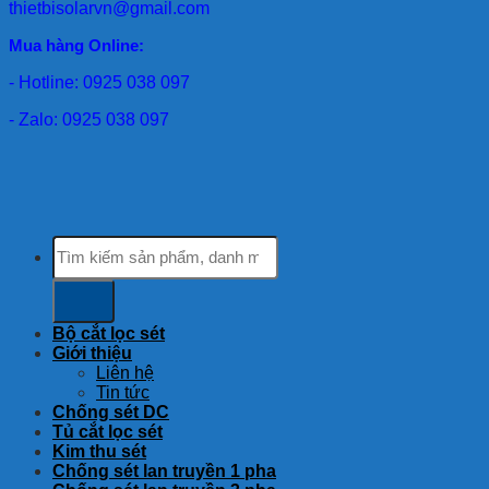
thietbisolarvn@gmail.com
Mua hàng Online:
- Hotline: 0925 038 097
- Zalo: 0925 038 097
Tìm
kiếm:
Bộ cắt lọc sét
Giới thiệu
Liên hệ
Tin tức
Chống sét DC
Tủ cắt lọc sét
Kim thu sét
Chống sét lan truyền 1 pha