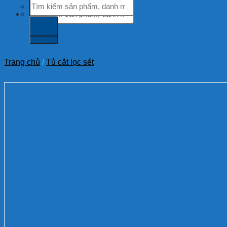
Tìm
kiếm:
kiếm:
Trang chủ
/
Tủ cắt lọc sét