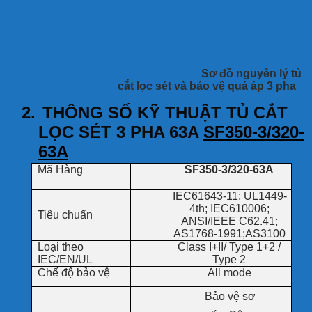
Sơ đồ nguyên lý tủ
cắt lọc sét và bảo vệ quá áp 3 pha
2.
THÔNG SỐ KỸ THUẬT TỦ CẮT
LỌC SÉT 3 PHA 63A
SF350-3/320-
63A
Mã Hàng
SF350-3/320-63A
IEC61643-11; UL1449-
4th; IEC610006;
Tiêu chuẩn
ANSI/IEEE C62.41;
AS1768-1991;AS3100
Loại theo
Class I+II/ Type 1+2 /
IEC/EN/UL
Type 2
Chế độ bảo vệ
All mode
Bảo vệ sơ