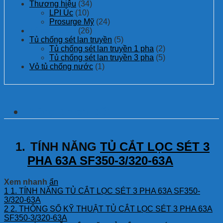
Thương hiệu
(34)
LPI Úc
(10)
Prosurge Mỹ
(24)
Tủ cắt lọc sét
(26)
Tủ chống sét lan truyền
(5)
Tủ chống sét lan truyền 1 pha
(2)
Tủ chống sét lan truyền 3 pha
(5)
Vỏ tủ chống nước
(1)
Thông tin chi tiết
1.
TÍNH NĂNG
TỦ CẮT LỌC SÉT 3
PHA 63A SF350-3/320-63A
Xem nhanh
ẩn
1
1. TÍNH NĂNG TỦ CẮT LỌC SÉT 3 PHA 63A SF350-
3/320-63A
2
2. THÔNG SỐ KỸ THUẬT TỦ CẮT LỌC SÉT 3 PHA 63A
SF350-3/320-63A