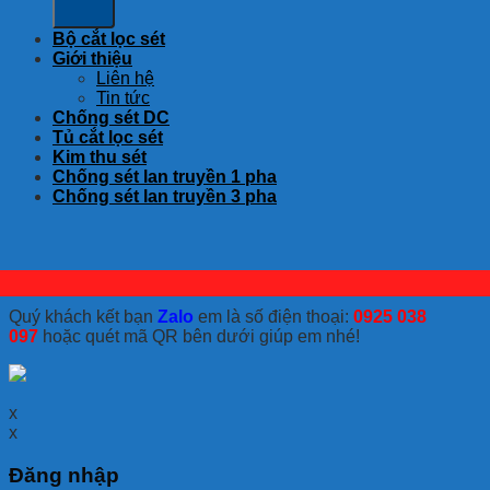
Bộ cắt lọc sét
Giới thiệu
Liên hệ
Tin tức
Chống sét DC
Tủ cắt lọc sét
Kim thu sét
Chống sét lan truyền 1 pha
Chống sét lan truyền 3 pha
Quý khách kết bạn
Zalo
em là số điện thoại:
0925 038
097
hoặc quét mã QR bên dưới giúp em nhé!
x
x
Đăng nhập