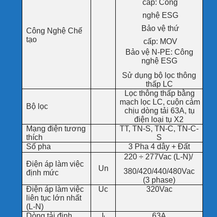
cấp: Công
nghệ ESG
Bảo vệ thứ
Công Nghệ Chế
tạo
cấp: MOV
Bảo vệ N-PE: Công
nghệ ESG
Sử dụng bộ lọc thông
thấp LC
Lọc thông thấp bằng
mạch lọc LC, cuộn cảm
Bộ lọc
chịu dòng tải 63A, tụ
điện loại tụ X2
Mạng điện tương
TT, TN-S, TN-C, TN-C-
thích
S
Số pha
3 Pha 4 dây + Đất
220 ÷ 277Vac (L-N)/
Điện áp làm việc
Un
380/420/440/480Vac
định mức
(3 phase)
Điện áp làm việc
Uc
320Vac
liên tục lớn nhất
(L-N)
Dòng tải định
I
63A