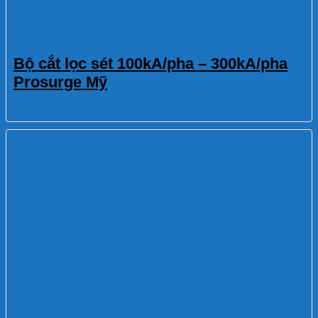
Bộ cắt lọc sét 100kA/pha – 300kA/pha
Prosurge Mỹ