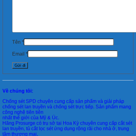
Tên
*
Email
*
Về chúng tôi:
Chống sét SPD
chuyên cung cấp sản phẩm và giải pháp
chống sét lan truyền và chống sét trực tiếp. Sản phẩm mang
công nghệ tiên tiên
nhất thế giới của Mỹ & Úc.
Hãng Prosurge
có trụ sở tại Hoa Kỳ chuyên cung cấp cắt sét
lan truyền, tủ cắt lọc sét ứng dụng rộng rãi cho nhà ở, trung
tâm thương mại,