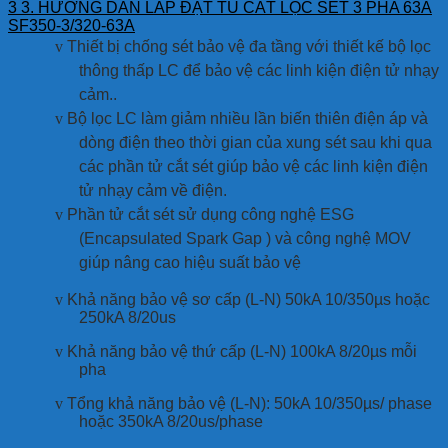
3
3. HƯỚNG DẪN LẮP ĐẶT TỦ CẮT LỌC SÉT 3 PHA 63A
SF350-3/320-63A
v
Thiết bị chống sét bảo vệ đa tầng với thiết kế bộ lọc
thông thấp LC để bảo vệ các linh kiện điện tử nhạy
cảm..
v
Bộ lọc LC làm giảm nhiều lần biến thiên điện áp và
dòng điện theo thời gian của xung sét sau khi qua
các phần tử cắt sét giúp bảo vệ các linh kiện điện
tử nhạy cảm về điện.
v
Phần tử cắt sét sử dụng công nghệ ESG
(Encapsulated Spark Gap ) và công nghệ MOV
giúp nâng cao hiệu suất bảo vệ
v
Khả năng bảo vệ sơ cấp (L-N) 50kA 10/350µs hoặc
250kA 8/20us
v
Khả năng bảo vệ thứ cấp (L-N) 100kA 8/20µs mỗi
pha
v
Tổng khả năng bảo vệ (L-N): 50kA 10/350µs/ phase
hoặc 350kA 8/20us/phase