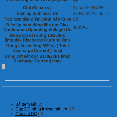
TT.
Chế độ bảo vệ
3 pha 3P+N / PE
Điện áp định mức Un
220/380V AC 50Hz
Tích hợp tiếp điểm cảnh báo từ xa
Có
Điện áp hoạt động liên tục (Max
400VAC
Continuous Operating Voltage) Uc
Dòng cắt sét xung 10/350us
(Impulse Discharge Current) Iimp
Dòng cắt sét tổng 8/20us ( Total
Discharge Current ) Itotal
Dòng cắt sét cực đại 8/20μs (Max
Discharge Current) Imax
Các dự án đã thực hiện:
Danh mục sản phẩm
Bộ đếm sét
(2)
Cáp DC năng lượng mặt trời
(3)
Cầu chì DC
(6)