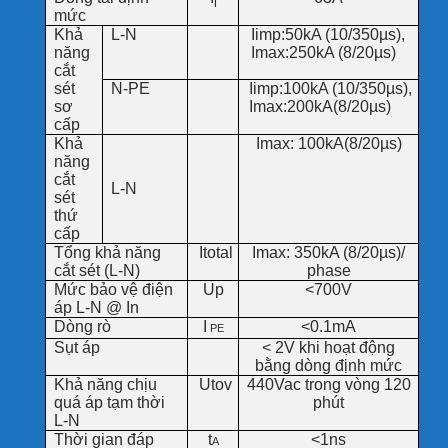
l
mức
Khả
L-N
Iimp:50kA (10/350µs),
năng
Imax:250kA (8/20µs)
cắt
sét
N-PE
Iimp:100kA (10/350µs),
sơ
Imax:200kA(8/20µs)
cấp
Khả
Imax: 100kA(8/20µs)
năng
cắt
L-N
sét
thứ
cấp
Tổng khả năng
Itotal
Imax: 350kA (8/20µs)/
cắt sét (L-N)
phase
Mức bảo vệ điện
Up
<700V
áp L-N @ In
Dòng rò
I
<0.1mA
PE
Sụt áp
< 2V khi hoạt động
bằng dòng định mức
Khả năng chịu
Utov
440Vac trong vòng 120
quá áp tạm thời
phút
L-N
Thời gian đáp
t
<1ns
A