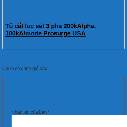
Tủ cắt lọc sét 3 pha 200kA/pha,
100kA/mode Prosurge USA
Đánh giá
Chưa có đánh giá nào.
Hãy là người đầu tiên nhận xét “TỦ
CẮT LỌC SÉT 3 PHA 63A SF350-3/320-
63A”
Nhận xét của bạn
*