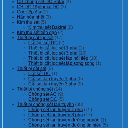
CB chống sét DC Solar
(4)
CB DC / Aptomat DC
(2)
Cọc tiếp địa
(1)
Hàn hóa nhệt
(3)
Kim thu sét
(5)
Kim thu sét Bakiral
(0)
Kim thu sét tiên đạo
(2)
Thiết bị cắt lọc sét
(17)
Cắt lọc sét DC
(2)
Thiết bị cắt lọc sét 1 pha
(2)
Thiết bị cắt lọc sét 3 pha
(10)
Thiết bị cắt lọc sét lắp nối tiếp
(10)
Thiết bị cắt lọc sét lắp song song
(1)
Thiết bị cắt sét
(6)
Cắt sét DC
(1)
Cắt sét lan truyền 1 pha
(0)
Cắt sét lan truyền 3 pha
(0)
Thiết bị chống sét
(14)
Chống sét AC
(9)
Chống sét DC
(5)
Thiết bị chống sét lan truyền
(38)
Chống sét lan truyền 1 pha
(15)
Chống sét lan truyền 3 pha
(17)
Chống sét lan truyền đường nguồn
(1)
Chống sét lan truyền đường tín hiệu
(5)