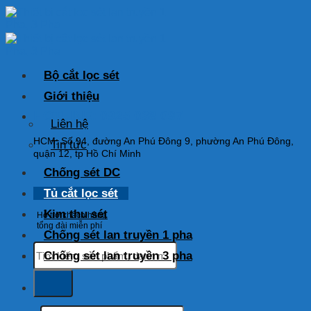
Skip
to
content
Bộ cắt lọc sét
Giới thiệu
HOTLINE: 0925 038 097
Liên hệ
HCM: Số 94, đường An Phú Đông 9, phường An Phú Đông,
Tin tức
quận 12, tp Hồ Chí Minh
Chống sét DC
Tủ cắt lọc sét
Kim thu sét
Hỗ trợ khách hàng
tổng đài miễn phí
Chống sét lan truyền 1 pha
Tìm
Chống sét lan truyền 3 pha
kiếm:
Tìm