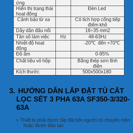
ứng
Hiển thị trạng thái
Đèn Led
hoạt động
Cảnh báo từ xa
Có tích hợp cổng tiếp
điểm khô
Dây dẫn đấu nối
16÷35 mm2
Tần số làm việc
Hz
48-63Hz
Nhiệt độ hoạt
-20℃
đến +70℃
động
Độ ẩm
0-95%
Chất liệu vỏ hộp
Bằng thép sơn tĩnh
điện
Kích thước
500x500x180
3.
HƯỚNG DẪN LẮP ĐẶT TỦ CẮT
LỌC SÉT 3 PHA 63A SF350-3/320-
63A
v
Thiết bị phải được lắp đặt bởi người có chuyên môn
hoặc được đào tạo