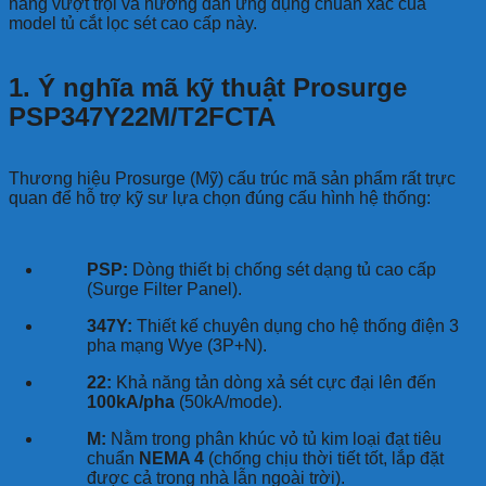
năng vượt trội và hướng dẫn ứng dụng chuẩn xác của
model tủ cắt lọc sét cao cấp này.
1. Ý nghĩa mã kỹ thuật Prosurge
PSP347Y22M/T2FCTA
Thương hiệu Prosurge (Mỹ) cấu trúc mã sản phẩm rất trực
quan để hỗ trợ kỹ sư lựa chọn đúng cấu hình hệ thống:
PSP:
Dòng thiết bị chống sét dạng tủ cao cấp
(Surge Filter Panel).
347Y:
Thiết kế chuyên dụng cho hệ thống điện 3
pha mạng Wye (3P+N).
22:
Khả năng tản dòng xả sét cực đại lên đến
100kA/pha
(50kA/mode).
M:
Nằm trong phân khúc vỏ tủ kim loại đạt tiêu
chuẩn
NEMA 4
(chống chịu thời tiết tốt, lắp đặt
được cả trong nhà lẫn ngoài trời).