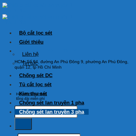
Skip
to
content
Bộ cắt lọc sét
Giới thiệu
HOTLINE: 0925 038 097
Liên hệ
HCM: Số 94, đường An Phú Đông 9, phường An Phú Đông,
Tin tức
quận 12, tp Hồ Chí Minh
Chống sét DC
Tủ cắt lọc sét
Kim thu sét
Hỗ trợ khách hàng
tổng đài miễn phí
Chống sét lan truyền 1 pha
Tìm
Chống sét lan truyền 3 pha
kiếm:
Tìm