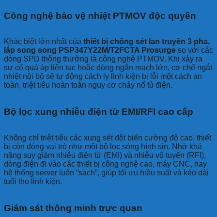
Công nghệ bảo vệ nhiệt PTMOV độc quyền
Khác biệt lớn nhất của
thiết bị chống sét lan truyền 3 pha,
lắp song song PSP347Y22M/T2FCTA Prosurge
so với các
dòng SPD thông thường là công nghệ PTMOV. Khi xảy ra
sự cố quá áp liên tục hoặc dòng ngắn mạch lớn, cơ chế ngắt
nhiệt nội bộ sẽ tự động cách ly linh kiện bị lỗi một cách an
toàn, triệt tiêu hoàn toàn nguy cơ cháy nổ tủ điện.
Bộ lọc xung nhiễu điện từ EMI/RFI cao cấp
Không chỉ triệt tiêu các xung sét đột biến cường độ cao, thiết
bị còn đóng vai trò như một bộ lọc sóng hình sin. Nhờ khả
năng suy giảm nhiễu điện từ (EMI) và nhiễu vô tuyến (RFI),
dòng điện đi vào các thiết bị công nghệ cao, máy CNC, hay
hệ thống server luôn “sạch”, giúp tối ưu hiệu suất và kéo dài
tuổi thọ linh kiện.
Giám sát thông minh trực quan