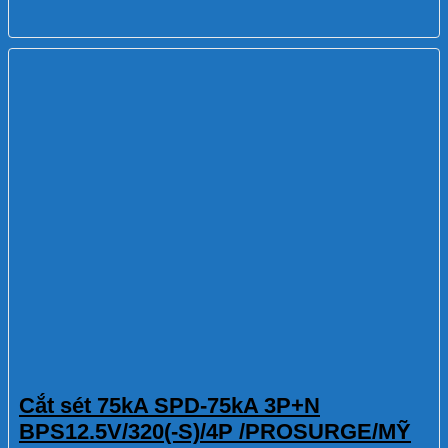
Cắt sét 75kA SPD-75kA 3P+N
BPS12.5V/320(-S)/4P /PROSURGE/MỸ