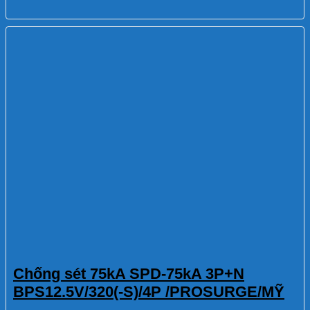
Chống sét 75kA SPD-75kA 3P+N
BPS12.5V/320(-S)/4P /PROSURGE/MỸ