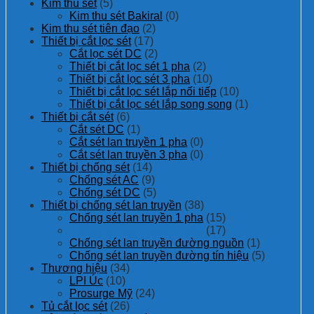
Kim thu sét
(5)
Kim thu sét Bakiral
(0)
Kim thu sét tiên đạo
(2)
Thiết bị cắt lọc sét
(17)
Cắt lọc sét DC
(2)
Thiết bị cắt lọc sét 1 pha
(2)
Thiết bị cắt lọc sét 3 pha
(10)
Thiết bị cắt lọc sét lắp nối tiếp
(10)
Thiết bị cắt lọc sét lắp song song
(1)
Thiết bị cắt sét
(6)
Cắt sét DC
(1)
Cắt sét lan truyền 1 pha
(0)
Cắt sét lan truyền 3 pha
(0)
Thiết bị chống sét
(14)
Chống sét AC
(9)
Chống sét DC
(5)
Thiết bị chống sét lan truyền
(38)
Chống sét lan truyền 1 pha
(15)
Chống sét lan truyền 3 pha
(17)
Chống sét lan truyền đường nguồn
(1)
Chống sét lan truyền đường tín hiệu
(5)
Thương hiệu
(34)
LPI Úc
(10)
Prosurge Mỹ
(24)
Tủ cắt lọc sét
(26)