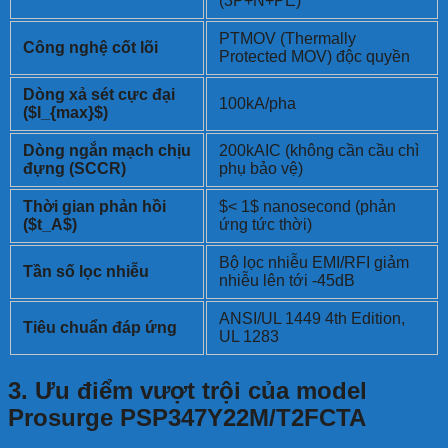
(3P+N+PE)
PTMOV (Thermally
Công nghệ cốt lõi
Protected MOV) độc quyền
Dòng xả sét cực đại
100kA/pha
(
$I_{max}$
)
Dòng ngắn mạch chịu
200kAIC (không cần cầu chì
đựng (SCCR)
phụ bảo vệ)
Thời gian phản hồi
$< 1$
nanosecond (phản
(
$t_A$
)
ứng tức thời)
Bộ lọc nhiễu EMI/RFI giảm
Tần số lọc nhiễu
nhiễu lên tới -45dB
ANSI/UL 1449 4th Edition,
Tiêu chuẩn đáp ứng
UL 1283
3. Ưu điểm vượt trội của model
Prosurge PSP347Y22M/T2FCTA