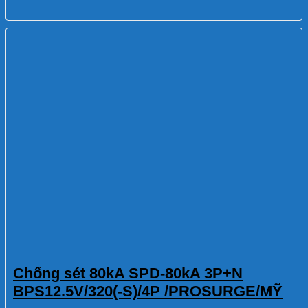
Chống sét 80kA SPD-80kA 3P+N
BPS12.5V/320(-S)/4P /PROSURGE/MỸ