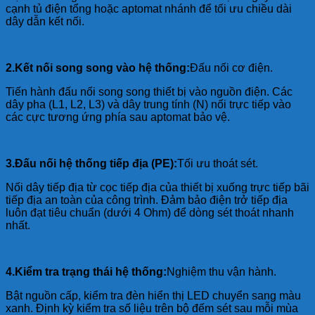
cạnh tủ điện tổng hoặc aptomat nhánh để tối ưu chiều dài
dây dẫn kết nối.
2.Kết nối song song vào hệ thống:
Đấu nối cơ điện.
Tiến hành đấu nối song song thiết bị vào nguồn điện. Các
dây pha (L1, L2, L3) và dây trung tính (N) nối trực tiếp vào
các cực tương ứng phía sau aptomat bảo vệ.
3.Đấu nối hệ thống tiếp địa (PE):
Tối ưu thoát sét.
Nối dây tiếp địa từ cọc tiếp địa của thiết bị xuống trực tiếp bãi
tiếp địa an toàn của công trình. Đảm bảo điện trở tiếp địa
luôn đạt tiêu chuẩn (dưới 4 Ohm) để dòng sét thoát nhanh
nhất.
4.Kiểm tra trạng thái hệ thống:
Nghiệm thu vận hành.
Bật nguồn cấp, kiểm tra đèn hiển thị LED chuyển sang màu
xanh. Định kỳ kiểm tra số liệu trên bộ đếm sét sau mỗi mùa