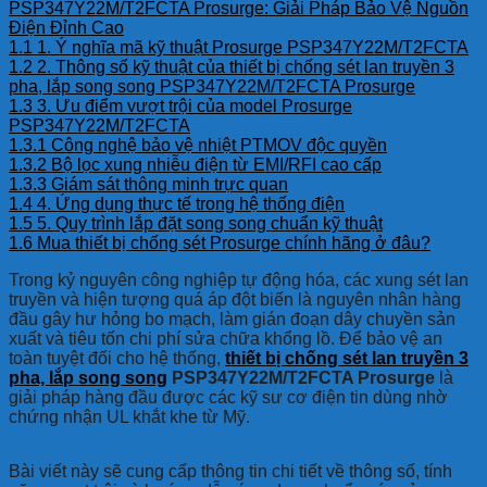
PSP347Y22M/T2FCTA Prosurge: Giải Pháp Bảo Vệ Nguồn
Điện Đỉnh Cao
1.1
1. Ý nghĩa mã kỹ thuật Prosurge PSP347Y22M/T2FCTA
1.2
2. Thông số kỹ thuật của thiết bị chống sét lan truyền 3
pha, lắp song song PSP347Y22M/T2FCTA Prosurge
1.3
3. Ưu điểm vượt trội của model Prosurge
PSP347Y22M/T2FCTA
1.3.1
Công nghệ bảo vệ nhiệt PTMOV độc quyền
1.3.2
Bộ lọc xung nhiễu điện từ EMI/RFI cao cấp
1.3.3
Giám sát thông minh trực quan
1.4
4. Ứng dụng thực tế trong hệ thống điện
1.5
5. Quy trình lắp đặt song song chuẩn kỹ thuật
1.6
Mua thiết bị chống sét Prosurge chính hãng ở đâu?
Trong kỷ nguyên công nghiệp tự động hóa, các xung sét lan
truyền và hiện tượng quá áp đột biến là nguyên nhân hàng
đầu gây hư hỏng bo mạch, làm gián đoạn dây chuyền sản
xuất và tiêu tốn chi phí sửa chữa khổng lồ. Để bảo vệ an
toàn tuyệt đối cho hệ thống,
thiết bị chống sét lan truyền 3
pha, lắp song song
PSP347Y22M/T2FCTA Prosurge
là
giải pháp hàng đầu được các kỹ sư cơ điện tin dùng nhờ
chứng nhận UL khắt khe từ Mỹ.
Bài viết này sẽ cung cấp thông tin chi tiết về thông số, tính