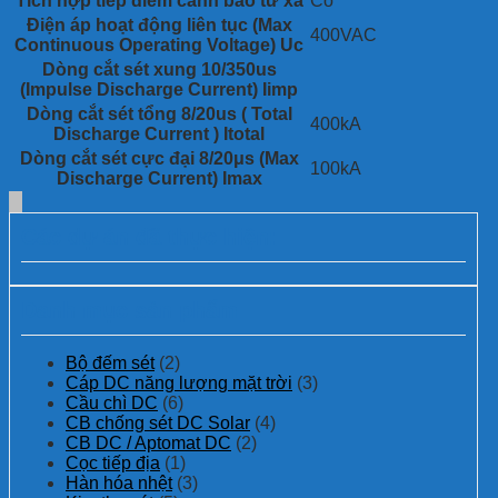
Tích hợp tiếp điểm cảnh báo từ xa
Có
– STERO JACK, IP66, SCCR: 200KArns, led, MCB
Điện áp hoạt động liên tục (Max
400VAC
Continuous Operating Voltage) Uc
Dòng cắt sét xung 10/350us
(Impulse Discharge Current) Iimp
Dòng cắt sét tổng 8/20us ( Total
400kA
Discharge Current ) Itotal
Dòng cắt sét cực đại 8/20μs (Max
100kA
Discharge Current) Imax
Các dự án đã thực hiện:
Danh mục sản phẩm
Bộ đếm sét
(2)
Cáp DC năng lượng mặt trời
(3)
Cầu chì DC
(6)
CB chống sét DC Solar
(4)
CB DC / Aptomat DC
(2)
Cọc tiếp địa
(1)
Hàn hóa nhệt
(3)