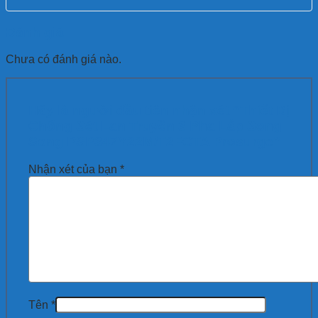
Đánh giá
Chưa có đánh giá nào.
Hãy là người đầu tiên nhận xét “Thiết Bị
Chống Sét Lan Truyền 3 Pha Lắp Song
Song PSP347Y22M/T2FCTA Prosurge”
Nhận xét của bạn
*
Tên
*