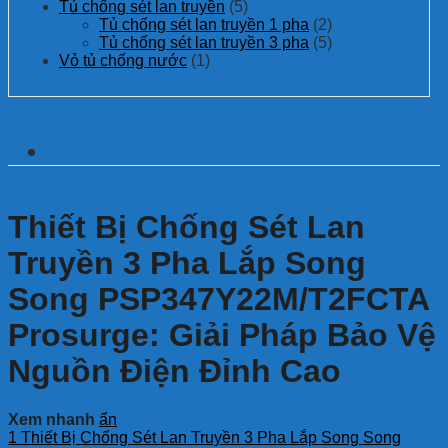
Tủ chống sét lan truyền
(5)
Tủ chống sét lan truyền 1 pha
(2)
Tủ chống sét lan truyền 3 pha
(5)
Vỏ tủ chống nước
(1)
Thông tin chi tiết
Thiết Bị Chống Sét Lan
Truyền 3 Pha Lắp Song
Song PSP347Y22M/T2FCTA
Prosurge: Giải Pháp Bảo Vệ
Nguồn Điện Đỉnh Cao
Xem nhanh
ẩn
1
Thiết Bị Chống Sét Lan Truyền 3 Pha Lắp Song Song