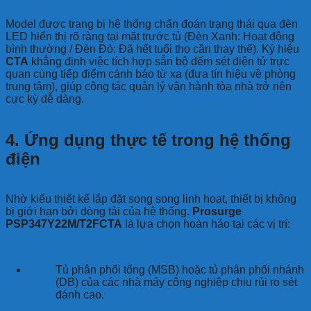
Model được trang bị hệ thống chẩn đoán trạng thái qua đèn
LED hiển thị rõ ràng tại mặt trước tủ (Đèn Xanh: Hoạt động
bình thường / Đèn Đỏ: Đã hết tuổi thọ cần thay thế). Ký hiệu
CTA
khẳng định việc tích hợp sẵn bộ đếm sét điện tử trực
quan cùng tiếp điểm cảnh báo từ xa (đưa tín hiệu về phòng
trung tâm), giúp công tác quản lý vận hành tòa nhà trở nên
cực kỳ dễ dàng.
4. Ứng dụng thực tế trong hệ thống
điện
Nhờ kiểu thiết kế lắp đặt song song linh hoạt, thiết bị không
bị giới hạn bởi dòng tải của hệ thống.
Prosurge
PSP347Y22M/T2FCTA
là lựa chọn hoàn hảo tại các vị trí:
Tủ phân phối tổng (MSB) hoặc tủ phân phối nhánh
(DB) của các nhà máy công nghiệp chịu rủi ro sét
đánh cao.