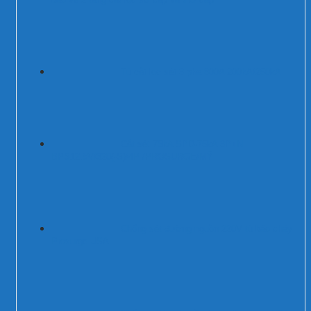
Tủ cắt lọc sét 3 pha 800A 200kA/250kA
Cắt sét 75kA SPD-75kA 3P+N
BPS12.5V/320(-S)/4P /PROSURGE/MỸ
Chống sét đường nguồn 220V tủ báo cháy
Prosurge USA