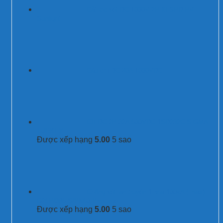
Cắt lọc sét DC 1000V 2P XLSPD-PV
Sunlight
Cầu chì DC 30A 1000VDC
CB DC 2P 32A 500VDC 1SD232C SIGMA
TURKEY
Được xếp hạng
5.00
5 sao
Chống sét lan truyền 1 pha 100kA (Imax)
G25P/385-S/PN50 Prosurge
Được xếp hạng
5.00
5 sao