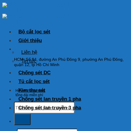
Skip
to
content
Bộ cắt lọc sét
Giới thiệu
HOTLINE: 0925 038 097
Liên hệ
HCM: Số 94, đường An Phú Đông 9, phường An Phú Đông,
Tin tức
quận 12, tp Hồ Chí Minh
Chống sét DC
Tủ cắt lọc sét
Kim thu sét
Hỗ trợ khách hàng
tổng đài miễn phí
Chống sét lan truyền 1 pha
Tìm
Chống sét lan truyền 3 pha
kiếm:
Tìm