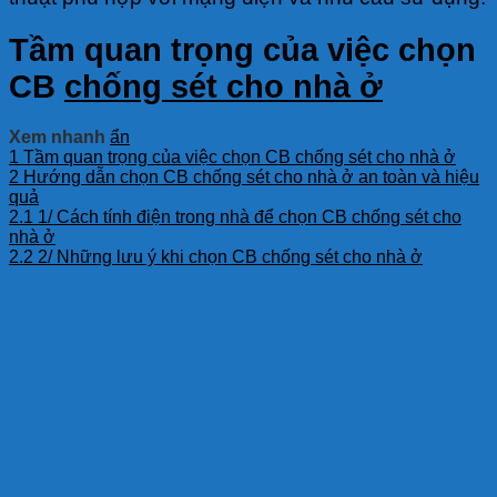
Tầm quan trọng của việc chọn
CB
chống sét cho nhà ở
Xem nhanh
ẩn
1
Tầm quan trọng của việc chọn CB chống sét cho nhà ở
2
Hướng dẫn chọn CB chống sét cho nhà ở an toàn và hiệu
quả
2.1
1/ Cách tính điện trong nhà để chọn CB chống sét cho
nhà ở
2.2
2/ Những lưu ý khi chọn CB chống sét cho nhà ở