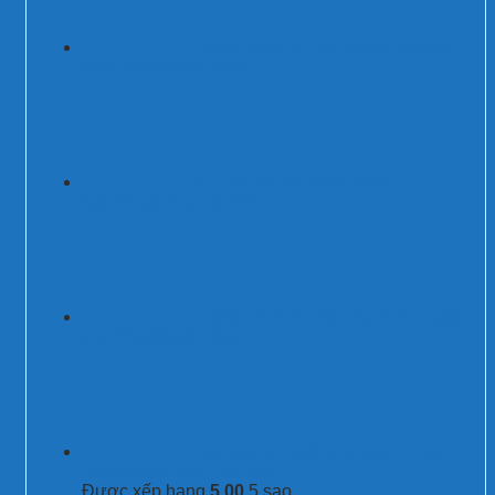
Thiết bị cắt sét AC 1 pha 1P+N type 1+2
50kA DS50/385-(V+T)-(S)
Tủ chống sét 3 pha 200kA/pha,
100kA/mode Prosurge USA
Thiết bị cắt sét AC 3 pha 50kA 3P+N type
1+2 DT50/385-(3V+T)-(S)
Chống sét lan truyền 1 pha 50kA (Imax)
DS50/420-(V+T)-(S) Prosurge
Được xếp hạng
5.00
5 sao