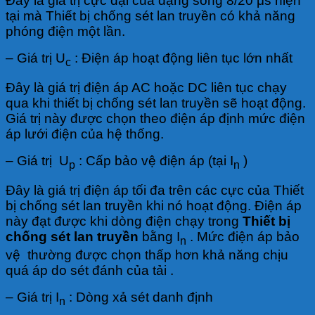
Đây là giá trị cực đại của dạng sóng 8/20 μs hiện
tại mà Thiết bị chống sét lan truyền có khả năng
phóng điện một lần.
– Giá trị U
: Điện áp hoạt động liên tục lớn nhất
c
Đây là giá trị điện áp AC hoặc DC liên tục chạy
qua khi thiết bị chống sét lan truyền sẽ hoạt động.
Giá trị này được chọn theo điện áp định mức điện
áp lưới điện của hệ thống.
– Giá trị U
: Cấp bảo vệ điện áp (tại I
)
p
n
Đây là giá trị điện áp tối đa trên các cực của Thiết
bị chống sét lan truyền khi nó hoạt động. Điện áp
này đạt được khi dòng điện chạy trong
Thiết bị
chống sét lan truyền
bằng I
. Mức điện áp bảo
n
vệ thường được chọn thấp hơn khả năng chịu
quá áp do sét đánh của tải .
– Giá trị I
: Dòng xả sét danh định
n