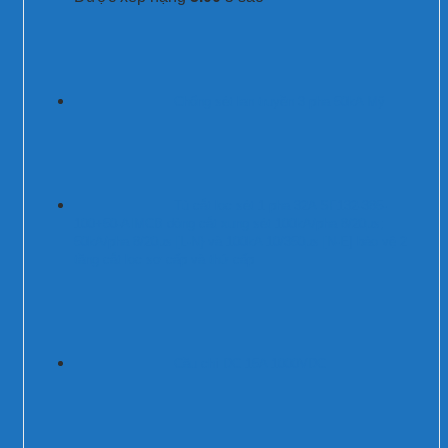
Chống sét lan truyền 3 pha 50kA Mỹ
Tủ cắt lọc sét 1 pha 32A SF132-385-
100+50-AIMCB dòng cắt xung sét 100kA/pha 8/20µs;
50kA/pha 8/20µs [L-N} và 100kA 10/350µs [N-E] bảo vệ 2
tầng cắt lọc sơ cấp và thứ cấp
Cầu chì DC 15A 1000VDC