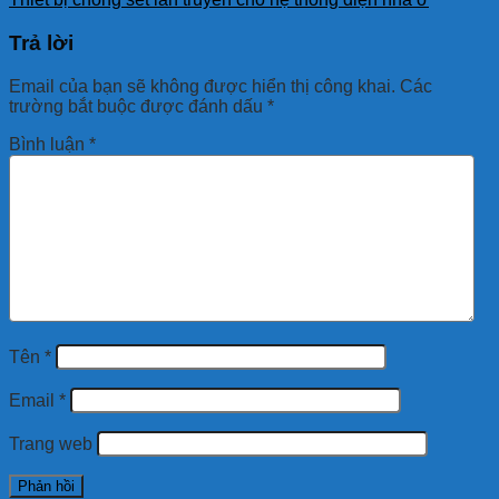
Trả lời
Email của bạn sẽ không được hiển thị công khai.
Các
trường bắt buộc được đánh dấu
*
Bình luận
*
Tên
*
Email
*
Trang web