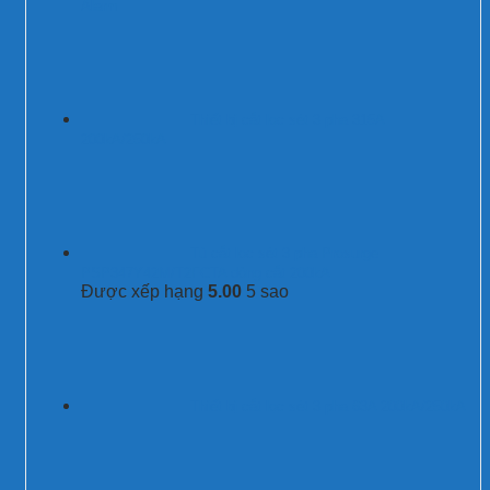
Alarm
Thiết bị cắt lọc sét 3 pha 315A
200kA/250kA
Tủ cắt lọc sét 3 pha Prosurge
PSP347Y42M/T2FCTA dòng cắt 200kA
Được xếp hạng
5.00
5 sao
Thiết bị cắt lọc sét 3 pha 63A 200kA/250kA