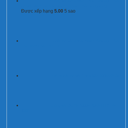
Chống sét lan truyền 1 pha Prosurge USA
có tiếp điểm Remote alarm contact, mắc song song
Được xếp hạng
5.00
5 sao
Tủ cắt lọc sét 3 pha 200kA Prosurge USA
PSP347Y42M/T2FCTA
Thiết bị cắt lọc sét 1 pha 63A 200kA/250kA
Chống sét DC 2P 1000V 40kA LHD1-PV-
1000