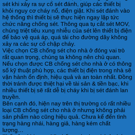
sét khi xảy ra sự cố sét đánh, giúp các thiết bị
khỏi nguy cơ cháy nổ, điện giật. Khi sét đánh vào
hệ thống thì thiết bị sẽ thực hiện ngay lập tức
chức năng chống sét. Thông qua tụ cắt sét MOV,
chúng triệt tiêu xung nhiễu của sét lên thiết bị điện
để bảo vệ quá áp, quá tải cho đường dây không
xảy ra các sự cố chập cháy.
Việc chọn CB chống sét cho nhà ở đóng vai trò
rất quan trọng, chúng ta không nên chủ quan.
Nếu chọn được CB chống sét cho nhà ở có thông
số kỹ thuật phù hợp, các thiết bị điện trong nhà sẽ
vận hành ổn định, hiệu quả và an toàn nhất. Đồng
thời tránh được thiệt hại về tài sản & tiền bạc, khi
nhiều thiết bị sẽ rất dễ bị cháy khi bị sét đánh lan
truyền.
Bên cạnh đó, hiện nay trên thị trường có rất nhiều
loại CB chống sét cho nhà ở nhưng không phải
sản phẩm nào cũng hiệu quả. Chưa kể đến tình
trạng hàng nhái, hàng giả, hàng kém chất
lượng…