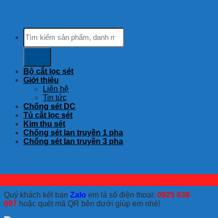
Tìm
kiếm:
Bộ cắt lọc sét
Giới thiệu
Liên hệ
Tin tức
Chống sét DC
Tủ cắt lọc sét
Kim thu sét
Chống sét lan truyền 1 pha
Chống sét lan truyền 3 pha
Quý khách kết bạn
Zalo
em là số điện thoại:
0925 038
097
hoặc quét mã QR bên dưới giúp em nhé!