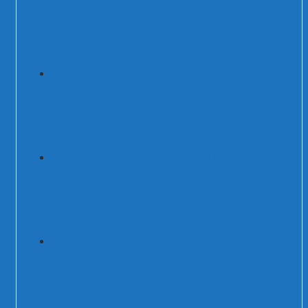
Thiết bị cắt lọc sét 3 pha 800A
200kA/250kA
Thiết bị cắt sét 1 pha 1P+N type 1+2 50kA
DS50/385-(V+T)-(S)
Thiết bị cắt sét AC 1 pha 1P+N type 1+2
50kA DS50/385-(V+T)-(S)