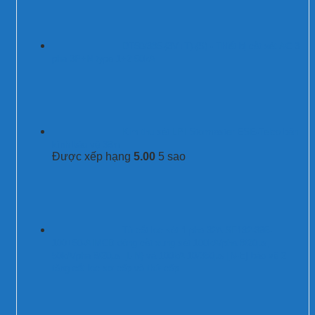
DT50/385-(3V+T)-(S) - Thiết bị cắt sét AC 3
pha 3P+N type 1+2 50kA
Kim thu sét LPI Stormaster ESE-Telco bán
kính bảo vệ 38m
Được xếp hạng
5.00
5 sao
Tủ cắt lọc sét 1 pha 32A SF132-385-
100+50-AIMCB dòng cắt xung sét 100kA/pha 8/20µs;
50kA/pha 8/20µs [L-N} và 100kA 10/350µs [N-E] bảo vệ 2
tầng cắt lọc sơ cấp và thứ cấp