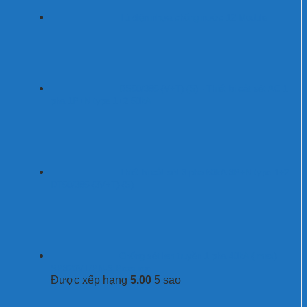
Tủ điện nhựa chống nước 12 Module
DS50/385-(V+T)-(S) - Thiết bị cắt sét AC 1
pha 1P+N type 1+2 50kA
Thiết bị cắt sét 3 pha 50kA 3P+N type 1+2
DT50/385-(3V+T)-(S)
Chống sét lan truyền 1 pha 40kA (Imax)
SP320VT/PN-S Prosurge
Được xếp hạng
5.00
5 sao