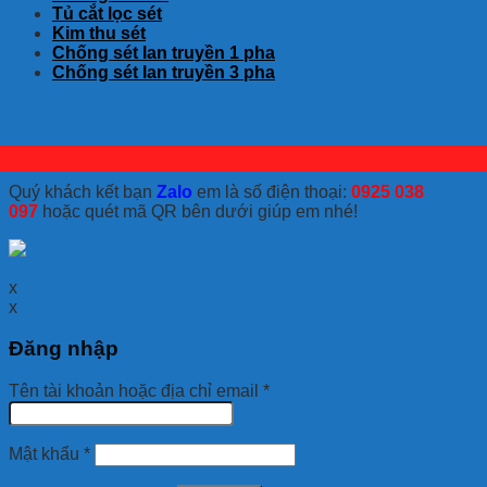
Tủ cắt lọc sét
Kim thu sét
Chống sét lan truyền 1 pha
Chống sét lan truyền 3 pha
Quý khách kết bạn
Zalo
em là số điện thoại:
0925 038
097
hoặc quét mã QR bên dưới giúp em nhé!
x
x
Đăng nhập
Tên tài khoản hoặc địa chỉ email
*
Mật khẩu
*