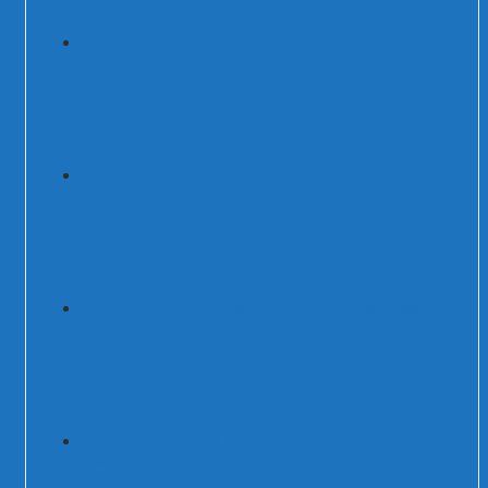
Thiết bị cắt lọc sét 1 pha Prosurge USA
200kA PSP347S42M/T1CTA
Thiết bị cắt sét AC 3 pha 50kA 3P+N type
1+2 DT50/385-(3V+T)-(S)
Chống sét đường nguồn 220V tủ báo cháy
Prosurge USA
Thiết bị cắt lọc sét 3 pha 200kA/pha,
100kA/mode Prosurge USA