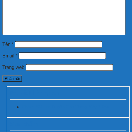
Tên
*
Email
*
Trang web
Bài viết liên quan
Chống Sét Lan Truyền Cho Thang Máy 3 Pha
Sản phẩm