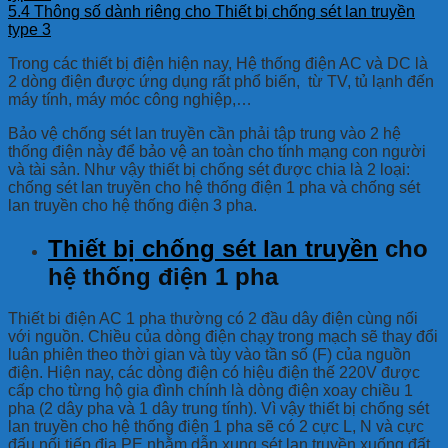
5.4
Thông số dành riêng cho Thiết bị chống sét lan truyền
type 3
Trong các thiết bị điện hiện nay, Hệ thống điện AC và DC là
2 dòng điện được ứng dụng rất phổ biến, từ TV, tủ lạnh đến
máy tính, máy móc công nghiệp,…
Bảo vệ chống sét lan truyền cần phải tập trung vào 2 hệ
thống điện này để bảo vệ an toàn cho tính mạng con người
và tài sản. Như vậy thiết bị chống sét được chia là 2 loại:
chống sét lan truyền cho hệ thống điện 1 pha và chống sét
lan truyền cho hệ thống điện 3 pha.
Thiết bị chống sét lan truyền
cho
hệ thống điện 1 pha
Thiết bi điện AC 1 pha thường có 2 đầu dây điện cùng nối
với nguồn. Chiều của dòng điện chạy trong mạch sẽ thay đổi
luân phiên theo thời gian và tùy vào tần số (F) của nguồn
điện. Hiện nay, các dòng điện có hiệu điện thế 220V được
cấp cho từng hộ gia đình chính là dòng điện xoay chiều 1
pha (2 dây pha và 1 dây trung tính). Vì vậy thiết bị chống sét
lan truyền cho hệ thống điện 1 pha sẽ có 2 cực L, N và cực
đấu nối tiếp địa PE nhằm dẫn xung sét lan truyền xuống đất,