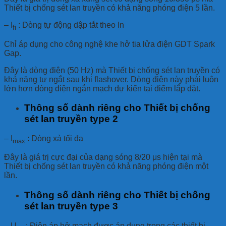
Thiết bị chống sét lan truyền có khả năng phóng điện 5 lần.
– I
: Dòng tự động dập tắt theo In
fi
Chỉ áp dụng cho công nghệ khe hở tia lửa điện GDT Spark
Gap.
Đây là dòng điện (50 Hz) mà Thiết bị chống sét lan truyền có
khả năng tự ngắt sau khi flashover. Dòng điện này phải luôn
lớn hơn dòng điện ngắn mạch dự kiến ​​tại điểm lắp đặt.
Thông số dành riêng cho
Thiết bị chống
sét lan truyền type 2
– I
: Dòng xả tối đa
max
Đây là giá trị cực đại của dạng sóng 8/20 μs hiện tại mà
Thiết bị chống sét lan truyền có khả năng phóng điện một
lần.
Thông số dành riêng cho
Thiết bị chống
sét lan truyền type 3
– U
: Điện áp hở mạch được áp dụng trong các thiết bị