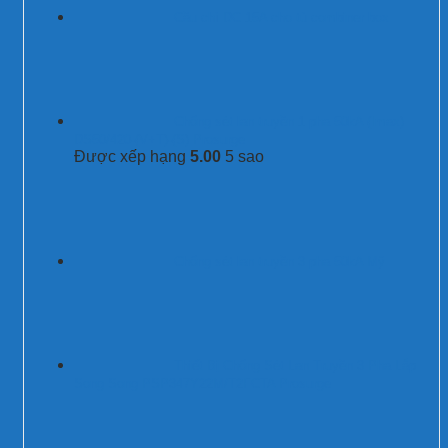
Cầu chì DC 15A cho tủ combiner box
Chống sét lan truyền 1 pha 50kA (Imax)
DS50/420-(V+T)-(S) Prosurge
Được xếp hạng
5.00
5 sao
Chống sét lan truyền 3 pha 50kA Mỹ
Thiết Bị Chống Sét Lan Truyền 3 Pha Lắp
Song Song PSP347Y22M/T2FCTA Prosurge