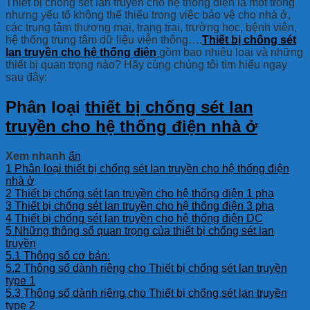
Thiết bị chống sét lan truyền cho hệ thống điện là một trong
nhưng yếu tố không thế thiếu trong việc bảo vệ cho nhà ở,
các trung tâm thương mại, trang trại, trường học, bệnh viện,
hệ thống trung tâm dữ liệu viễn thông….
Thiết bị chống sét
lan truyền cho hệ thống điện
gồm bao nhiêu loại và những
thiết bị quan trọng nào? Hãy cùng chúng tôi tìm hiểu ngay
sau đây:
Phân loại
thiết bị chống sét lan
truyền cho hệ thống điện nhà ở
Xem nhanh
ẩn
1
Phân loại thiết bị chống sét lan truyền cho hệ thống điện
nhà ở
2
Thiết bị chống sét lan truyền cho hệ thống điện 1 pha
3
Thiết bị chống sét lan truyền cho hệ thống điện 3 pha
4
Thiết bị chống sét lan truyền cho hệ thống điện DC
5
Những thông số quan trọng của thiết bị chống sét lan
truyền
5.1
Thông số cơ bản:
5.2
Thông số dành riêng cho Thiết bị chống sét lan truyền
type 1
5.3
Thông số dành riêng cho Thiết bị chống sét lan truyền
type 2