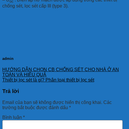
oc
chống sét, lọc sét cấp III (type 3).
admin
HƯỚNG DẪN CHỌN CB CHỐNG SÉT CHO NHÀ Ở AN
TOÀN VÀ HIỆU QUẢ
Thiết bị lọc sét là gì? Phân loại thiết bị lọc sét
Trả lời
Email của bạn sẽ không được hiển thị công khai.
Các
trường bắt buộc được đánh dấu
*
Bình luận
*