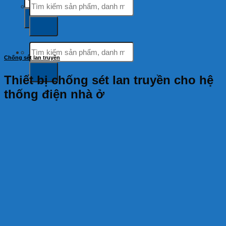
kiếm:
kiếm:
Tìm
kiếm:
Chống sét lan truyền
Thiết bị chống sét lan truyền cho hệ
thống điện nhà ở