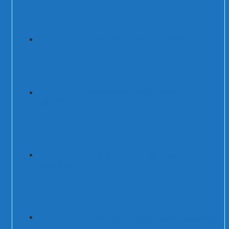
Chống sét lan truyền 1 pha 50kA Mỹ
Thiết bị cắt lọc sét 3 pha 125A
200kA/250kA
Thiết bị cắt lọc sét 3 pha 400A
200kA/250kA
Thiết bị cắt lọc sét 1 pha 63A 200kA/250kA