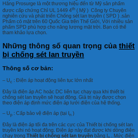
Hãng Prosurge là một thương hiệu đến từ Mỹ sản phẩm
th
được cấp chứng Chỉ UL 1449 4
( Mỹ ) Công ty Chuyên
nghiên cứu và phát triển Chống sét lan truyền ( SPD ) .sản
Phẩm có mặt trên 60 Quốc Gia trên Thế Giới, Với nhiều sản
phẩm SPD phù hợp cho năng lượng mặt trời. Bạn có thể
tham khảo lựa chọn.
Những thông số quan trọng của
thiết
bị chống sét lan truyền
Thông số cơ bản:
– U
: Điện áp hoạt động liên tục lớn nhất
c
Đây là điện áp AC hoặc DC liên tục chạy qua khi thiết bị
chống sét lan truyền sẽ hoạt động. Giá trị này được chọn
theo điện áp định mức điện áp lưới điện của hệ thống.
– U
: Cấp bảo vệ điện áp (tại I
)
p
n
Đây là điện áp tối đa trên các cực của Thiết bị chống sét lan
truyền khi nó hoạt động. Điện áp này đạt được khi dòng điện
chạy trong
Thiết bị chống sét lan truyền
bằng I
. Mức điện
n