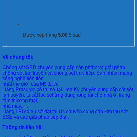
Chống sét SPD type 2 50kA/pha Prosurge
3 pha 3P+N type 2 50kA/pha DT50/420-(3V+T)-S
Được xếp hạng
5.00
5 sao
Về chúng tôi:
Chống sét SPD
chuyên cung cấp sản phẩm và giải pháp
chống sét lan truyền và chống sét trực tiếp. Sản phẩm mang
công nghệ tiên tiên
nhất thế giới của Mỹ & Úc.
Hãng Prosurge
có trụ sở tại Hoa Kỳ chuyên cung cấp cắt sét
lan truyền, tủ cắt lọc sét ứng dụng rộng rãi cho nhà ở, trung
tâm thương mại,
nhà máy.... .
Hãng LPI
có trụ sở đặt tại Úc chuyên cung cấp kim thu sét
ESE và các giải pháp tiếp địa..
Thông tin liên hệ: