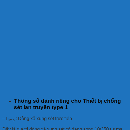
Thông số dành riêng cho
Thiết bị chống
sét lan truyền type 1
– I
: Dòng xả xung sét trực tiếp
imp
Đây là giá trị dòng xả xung sét có dạng sóng 10/350 μs mà