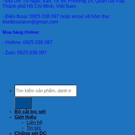
- Địa chỉ: Tô Ngọc Vân, Tổ 59, Phường 15, Quận Gò Vấp,
Thành phố Hồ Chí Minh, Việt Nam
- Điện thoại: 0925 038 097 hoặc email về hòm thư:
thietbisolarvn@gmail.com
Mua hàng Online:
- Hotline: 0925 038 097
- Zalo: 0925 038 097
Tìm
kiếm:
Bộ cắt lọc sét
Giới thiệu
Liên hệ
Tin tức
Chống sét DC