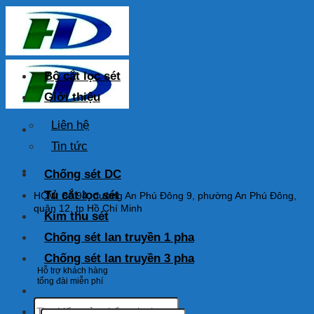
Skip
to
content
Bộ cắt lọc sét
Giới thiệu
Liên hệ
Tin tức
HOTLINE: 0925 038 097
Chống sét DC
Tủ cắt lọc sét
HCM: Số 94, đường An Phú Đông 9, phường An Phú Đông,
quận 12, tp Hồ Chí Minh
Kim thu sét
Chống sét lan truyền 1 pha
Chống sét lan truyền 3 pha
Hỗ trợ khách hàng
tổng đài miễn phí
Tìm
Tìm