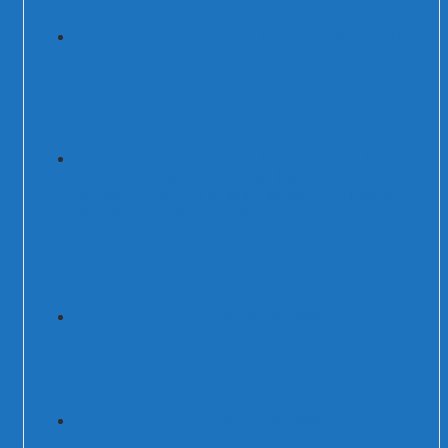
Tủ cắt lọc sét 1 pha Prosurge USA 200kA
PSP347S42M/T1CTA
Tủ cắt lọc sét 1 pha 32A SF132-385-
150+50-AIMCB dòng cắt xung sét 100kA/pha 8/20µs;
50kA/pha 8/20µs [L-N] và 100kA 10/350µs [N-E] bảo vệ 2
tầng cắt lọc sơ cấp và thứ cấp
Cầu chì DC 25A 1000VDC
Cầu chì DC 30A 1000VDC