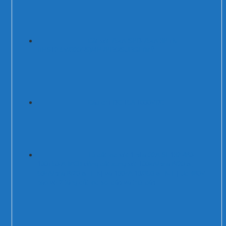
Cắt sét 75kA SPD-75kA 3P+N
BPS12.5V/320(-S)/4P /PROSURGE/MỸ
Cầu chì DC 15A 1000VDC
Tủ cắt lọc sét 1 pha 32A SF132-480-
100+50-AIMCB dòng cắt xung sét 100kA/pha 8/20µs;
50kA/pha 8/20µs [L-N] và 100kA 10/350µs [N-E] Uc 480V
bảo vệ 2 tầng cắt lọc sơ cấp và thứ cấp