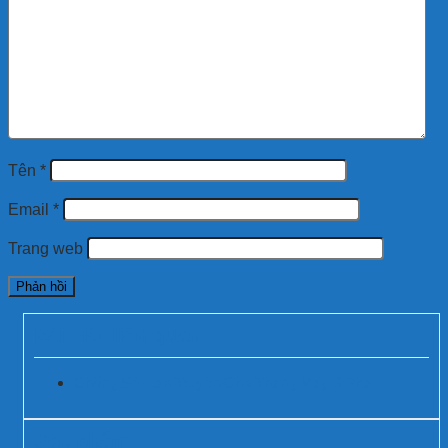
Tên
*
Email
*
Trang web
Bài viết liên quan
Chống Sét Lan Truyền Cho Thang Máy 3 Pha
Sản phẩm