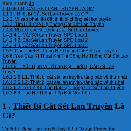
Xem nhanh
ẩn
1
THIẾT BỊ CẮT SÉT LAN TRUYỀN LÀ GÌ?
1.1
1 . Thiết Bị Cắt Sét Lan Truyền Là Gì?
1.2
2. Vì sao phải lắp đặt thiết bị chống sét lan truyền
1.3
3. Tìm Hiểu Về Hệ Thống Cắt Sét Lan Truyền
1.4
4. Phân Loại Hệ Thống Cắt Sét Lan Truyền
1.4.1
4.1. Cắt Sét Lan Truyền SPD Loại 1
1.4.2
4.2. Cắt Sét Lan Truyền SPD Loại 2
1.4.3
4.3. Cắt Sét Lan Truyền SPD Loại 3
1.5
5. Các Thiết Bị Trong Hệ Thống Cắt Sét Lan Truyền
1.6
6. Yêu Cầu Kĩ Thuật Khi Thi Công Hệ Thống Cắt Sét Lan
Truyền
1.6.1
6.1. Xác Định Vị Trí Lắp Đặt Thiết Bị Cắt Sét Lan
Truyền
1.6.1.1
6.1.1. Thiết bị cắt sét lan truyền, tầng bảo vệ thứ nhất
1.6.1.2
6.1.2. Thiết bị cắt sét lan truyền, tầng bảo vệ thứ hai
1.6.2
6.2. Lưu Ý Khi Lắp Đặt Hệ Thống Cắt Sét Lan Truyền
1.6.3
6.3. Tạo Hệ Thống Tiếp Đất Nối Tiếp
1 .
Thiết Bị Cắt Sét Lan Truyền
Là
Gì?
Thiết bị cắt sét lan truyền hay SPD (Surge Protection