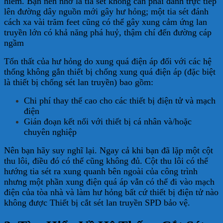
hiểm. Bạn nên nhớ là tia sét không cần phải đánh trực tiếp
lên đường dây nguồn mới gây hư hỏng; một tia sét đánh
cách xa vài trăm feet cũng có thể gây xung cảm ứng lan
truyền lớn có khả năng phá huỷ, thậm chí đến đường cáp
ngầm
Tổn thất của hư hỏng do xung quá điện áp đối với các hệ
thống không gắn thiết bị chống xung quá điện áp (đặc biệt
là thiết bị chống sét lan truyền) bao gồm:
Chi phí thay thế cao cho các thiết bị điện tử và mạch
điện
Gián đoạn kết nối với thiết bị cá nhân và/hoặc
chuyên nghiệp
Nên bạn hãy suy nghĩ lại. Ngay cả khi bạn đã lặp một cột
thu lôi, điều đó có thể cũng không đủ. Cột thu lôi có thể
hướng tia sét ra xung quanh bên ngoài của công trình
nhưng một phần xung điện quá áp vẫn có thể đi vào mạch
điện của tòa nhà và làm hư hỏng bất cứ thiết bị điện tử nào
không được Thiết bị cắt sét lan truyền SPD bảo vệ.