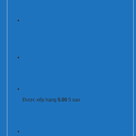
Thiết Bị Chống Sét Lan Truyền 3 Pha Lắp
Song Song PSP347Y22M/T2FCTA Prosurge
Tủ cắt lọc sét 3 pha 800A 200kA/250kA
Tủ chống sét lan truyền ( tủ cắt lọc sét)
400kA/pha - 900kA/pha Prosurge Mỹ
Được xếp hạng
5.00
5 sao
Cắt sét DC 2P 1000V 40kA LHD1-PV-1000