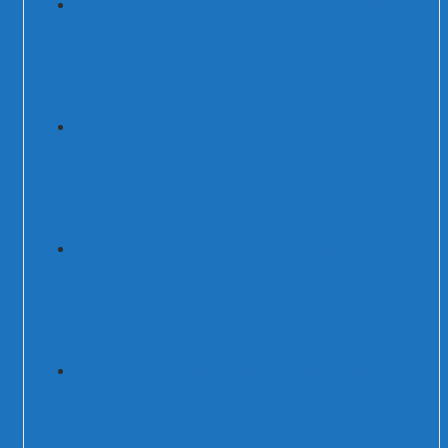
Tủ cắt lọc sét 3 pha 160kA (max 200kA)
Prosurge USA PSP347Y42M/T2FCTA
Chống sét lan truyền đường tín hiệu 24V
DC DD-24
Thiết bị cắt lọc sét 3 pha 250A
200kA/250kA
Chống sét 80kA SPD-80kA 3P+N
BPS12.5V/320(-S)/4P /PROSURGE/MỸ