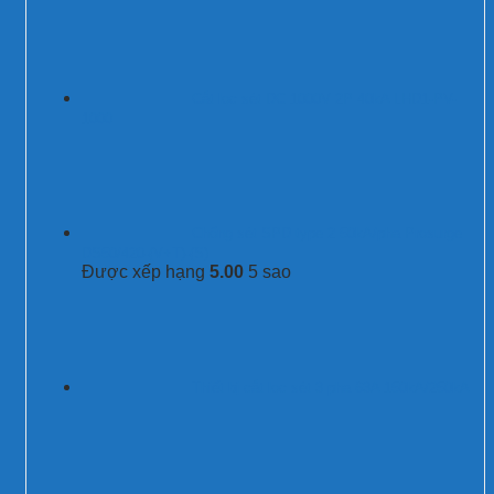
Cắt lọc sét DC 1000V 2P 40kA LHD1-PV-
1000
Chống sét SPD type 2 50kA/pha Prosurge
DS50/420-(V+T)-(S)
Được xếp hạng
5.00
5 sao
Thiết bị cắt lọc sét 3 pha 63A 150kA/250kA