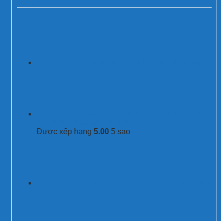
Thiết bị cắt lọc sét 1 pha 40A lắp nối tiếp
Cắt Lọc Sét 1 Pha 25A Prosurge DSF25-
320-25-3P-C-S bảo vệ thiết bị điện tử
Được xếp hạng
5.00
5 sao
Thiết bị cắt lọc sét 1 pha 63A 150kA/250kA