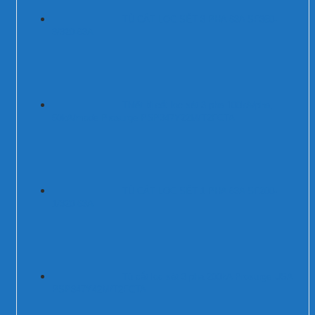
TỦ CẮT LỌC SÉT 3 PHA 63A SF350-
3/320-63A
Thiết bị cắt lọc sét 3 pha 100kA/pha,
50kA/mode Prosurge PSP347Y22M/T2FCTA
TỦ CẮT LỌC SÉT 1 PHA 63A SF200-
1/320-63A
Tủ cắt lọc sét 3 pha 200kA Prosurge USA
PSP347Y42M/T2FCTA