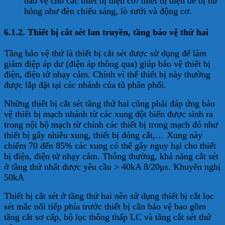
bảo vệ cho các thiết bị điện cơ/ thiết bị điện dễ bị hư
hỏng như đèn chiếu sáng, lò sưởi và động cơ.
6.1.2. Thiết bị cắt sét lan truyền, tầng bảo vệ thứ hai
Tầng bảo vệ thứ là thiết bị cắt sét được sử dụng để làm
giảm điệp áp dư (điện áp thông qua) giúp bảo vệ thiết bị
điện, điện tử nhạy cảm. Chính vì thế thiết bị này thường
được lắp đặt tại các nhánh của tủ phân phối.
Những thiết bị cắt sét tầng thứ hai cũng phải đáp ứng bảo
vệ thiết bị mạch nhánh từ các xung đột biến được sinh ra
trong nội bộ mạch từ chính các thiết bị trong mạch đó như
thiết bị gây nhiễu xung, thiết bị đóng cắt,… Xung này
chiếm 70 đến 85% các xung có thể gây nguy hại cho thiết
bị điện, điện tử nhạy cảm. Thông thường, khả năng cắt sét
ở tầng thứ nhất được yêu cầu > 40kA 8/20µs. Khuyến nghị
50kA
Thiết bị cắt sét ở tầng thứ hai nên sử dụng thiết bị cắt lọc
sét mắc nối tiếp phía trước thiết bị cần bảo vệ bao gồm
tầng cắt sơ cấp, bộ lọc thông thấp LC và tầng cắt sét thứ