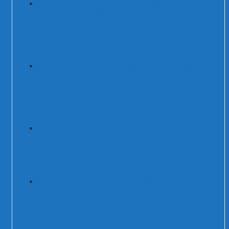
Tủ cắt lọc sét 3 pha 100kA Prosurge USA
PSP347Y22M/T2FCTA
Jack MC4 1000VDC - Đầu nối cáp DC năng
lượng mặt trời
Thiết bị cắt lọc sét 3 pha 63A 200kA/250kA
Cầu chì DC 15A 1000VDC