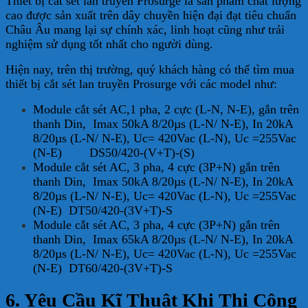
Thiết bị cắt sét lan truyền Prosurge là sản phẩm chất lượng
cao được sản xuất trên dây chuyền hiện đại đạt tiêu chuẩn
Châu Âu mang lại sự chính xác, linh hoạt cũng như trải
nghiệm sử dụng tốt nhất cho người dùng.
Hiện nay, trên thị trường, quý khách hàng có thể tìm mua
thiết bị cắt sét lan truyền Prosurge với các model như:
Module cắt sét AC,1 pha, 2 cực (L-N, N-E), gắn trên
thanh Din, Imax 50kA 8/20µs (L-N/ N-E), In 20kA
8/20µs (L-N/ N-E), Uc= 420Vac (L-N), Uc =255Vac
(N-E) DS50/420-(V+T)-(S)
Module cắt sét AC, 3 pha, 4 cực (3P+N) gắn trên
thanh Din, Imax 50kA 8/20µs (L-N/ N-E), In 20kA
8/20µs (L-N/ N-E), Uc= 420Vac (L-N), Uc =255Vac
(N-E) DT50/420-(3V+T)-S
Module cắt sét AC, 3 pha, 4 cực (3P+N) gắn trên
thanh Din, Imax 65kA 8/20µs (L-N/ N-E), In 20kA
8/20µs (L-N/ N-E), Uc= 420Vac (L-N), Uc =255Vac
(N-E) DT60/420-(3V+T)-S
6. Yêu Cầu Kĩ Thuật Khi Thi Công