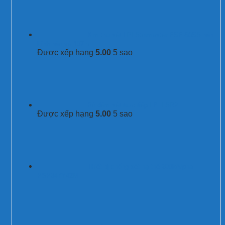
Kim thu sét LPI Stormaster ESE-60SS bán
kính bảo vệ 107m
Được xếp hạng
5.00
5 sao
Bộ đếm sét trực tiếp LPI LSR2
Được xếp hạng
5.00
5 sao
Thiết bị chống sét hạ thế 200kA/pha
PSP347Y42M