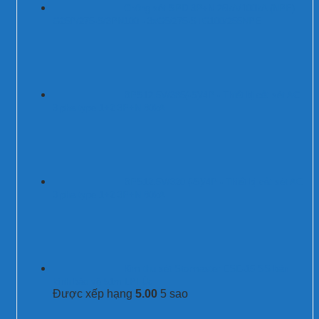
Chống sét SPD 3P+N 25kA/100kA (NPE)
G25P/275-S/3PN100 - 3xG5/275-S+G100/255NPE
BPS12.5V/385(-S)/4P - Thiết bị cắt sét AC
3 pha type 1+2 3P+N 80kA
BPS12.5V/320 (-S)/4P - Thiết bị cắt sét AC
3 pha type 1+2 3P+N 80kA
Kim thu sét Stormaster ESE-15 SS bán
kính bảo vệ 51m LPI Úc
Được xếp hạng
5.00
5 sao