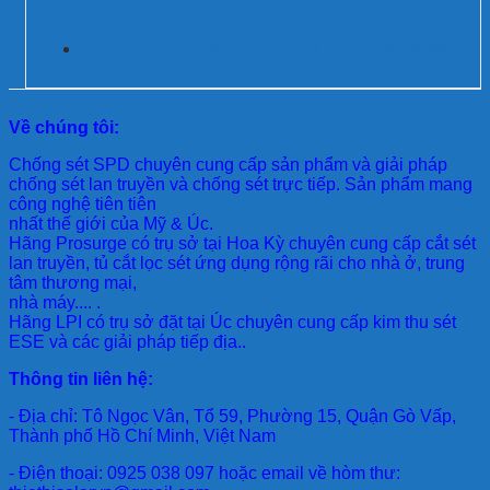
Thiết bị cắt lọc sét 1 pha 32A lắp nối tiếp
Về chúng tôi:
Chống sét SPD
chuyên cung cấp sản phẩm và giải pháp
chống sét lan truyền và chống sét trực tiếp. Sản phẩm mang
công nghệ tiên tiên
nhất thế giới của Mỹ & Úc.
Hãng Prosurge
có trụ sở tại Hoa Kỳ chuyên cung cấp cắt sét
lan truyền, tủ cắt lọc sét ứng dụng rộng rãi cho nhà ở, trung
tâm thương mại,
nhà máy.... .
Hãng LPI
có trụ sở đặt tại Úc chuyên cung cấp kim thu sét
ESE và các giải pháp tiếp địa..
Thông tin liên hệ:
- Địa chỉ: Tô Ngọc Vân, Tổ 59, Phường 15, Quận Gò Vấp,
Thành phố Hồ Chí Minh, Việt Nam
- Điện thoại: 0925 038 097 hoặc email về hòm thư: