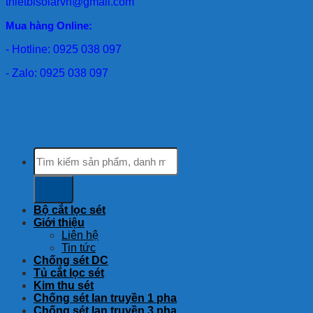
thietbisolarvn@gmail.com
Mua hàng Online:
- Hotline: 0925 038 097
- Zalo: 0925 038 097
Tìm
kiếm:
Bộ cắt lọc sét
Giới thiệu
Liên hệ
Tin tức
Chống sét DC
Tủ cắt lọc sét
Kim thu sét
Chống sét lan truyền 1 pha
Chống sét lan truyền 3 pha