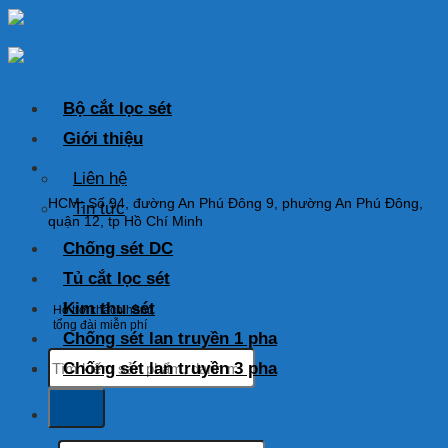
Skip
to
content
Bộ cắt lọc sét
Giới thiệu
HOTLINE: 0925 038 097
Liên hệ
HCM: Số 94, đường An Phú Đông 9, phường An Phú Đông,
Tin tức
quận 12, tp Hồ Chí Minh
Chống sét DC
Tủ cắt lọc sét
Kim thu sét
Hỗ trợ khách hàng
tổng đài miễn phí
Chống sét lan truyền 1 pha
Tìm
Chống sét lan truyền 3 pha
kiếm:
Tìm