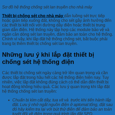
Sơ đồ hệ thống chống sét lan truyền cho nhà máy
Thiết bị chống sét cho nhà máy
dẫn luồng sét trực tiếp
hoặc gián tiếp xuống đất, không cho sét gây ảnh hưởng đến
các thiết bị kết nối với đường dây điện hoặc thiết bị trung
gian dẫn điện. Hệ thống này tập hợp các module bảo vệ và
ngăn cản dòng sét lan truyền, đảm bảo an toàn cho hệ thống.
Chính vì vậy, khi lắp đặt hệ thống chống sét, bắt buộc phải
trang bị thêm thiết bị chống sét lan truyền.
Những lưu ý khi lắp đặt thiết bị
chống sét hệ thống điện
Các thiết bị chống sét ngày càng trở lên quan trọng và cần
được lắp đặt trong hầu hết các hệ thống điện hiện nay. Tuy
nhiên, việc lắp đặt không đúng cách có thể dẫn đến thiết bị
hoạt động không hiệu quả. Các lưu ý quan trọng khi lắp đặt
hệ thống chống sét lan truyền:
Chuẩn bị kìm cắt dây, tua vít và trước khi tiến hành lắp
đặt. Lưu ý nhớ ngắt nguồn điện ở aptomat tổng, đặt sau
đó hãy kiểm tra lại với bút thử điện để đảm bảo an toàn
tuyệt đối về điện trong quá trình lắp đặt SPD.