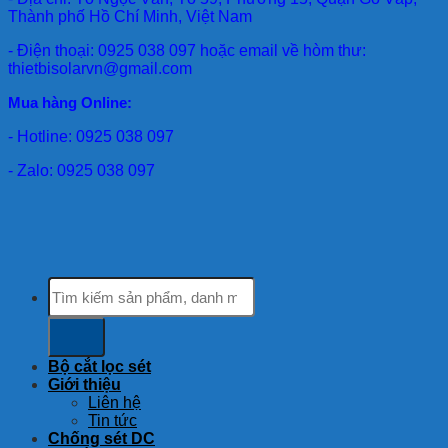
Thành phố Hồ Chí Minh, Việt Nam
- Điện thoại: 0925 038 097 hoặc email về hòm thư:
thietbisolarvn@gmail.com
Mua hàng Online:
- Hotline: 0925 038 097
- Zalo: 0925 038 097
Tìm
kiếm:
Bộ cắt lọc sét
Giới thiệu
Liên hệ
Tin tức
Chống sét DC