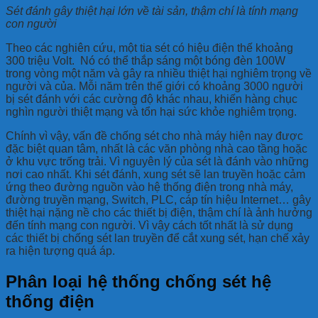
Sét đánh gây thiệt hại lớn về tài sản, thậm chí là tính mạng
con người
Theo các nghiên cứu, một tia sét có hiệu điện thế khoảng
300 triệu Volt. Nó có thể thắp sáng một bóng đèn 100W
trong vòng một năm và gây ra nhiều thiệt hại nghiêm trọng về
người và của. Mỗi năm trên thế giới có khoảng 3000 người
bị sét đánh với các cường độ khác nhau, khiến hàng chục
nghìn người thiệt mạng và tổn hại sức khỏe nghiêm trọng.
Chính vì vậy, vấn đề chống sét cho nhà máy hiện nay được
đặc biệt quan tâm, nhất là các văn phòng nhà cao tầng hoặc
ở khu vực trống trải. Vì nguyên lý của sét là đánh vào những
nơi cao nhất. Khi sét đánh, xung sét sẽ lan truyền hoặc cảm
ứng theo đường nguồn vào hệ thống điện trong nhà máy,
đường truyền mạng, Switch, PLC, cáp tín hiệu Internet… gây
thiệt hại nặng nề cho các thiết bị điện, thậm chí là ảnh hưởng
đến tính mạng con người. Vì vậy cách tốt nhất là sử dụng
các thiết bị chống sét lan truyền để cắt xung sét, hạn chế xảy
ra hiện tượng quá áp.
Phân loại hệ thống chống sét hệ
thống điện