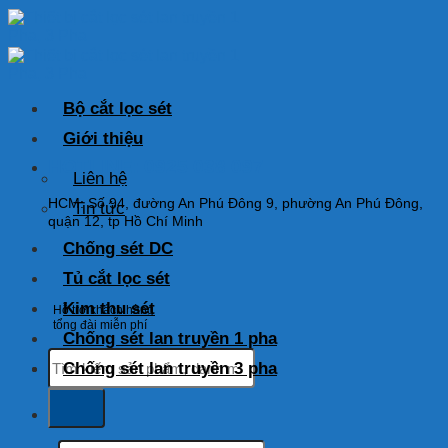
Skip
to
content
Bộ cắt lọc sét
Giới thiệu
HOTLINE: 0925 038 097
Liên hệ
HCM: Số 94, đường An Phú Đông 9, phường An Phú Đông,
Tin tức
quận 12, tp Hồ Chí Minh
Chống sét DC
Tủ cắt lọc sét
Kim thu sét
Hỗ trợ khách hàng
tổng đài miễn phí
Chống sét lan truyền 1 pha
Tìm
Chống sét lan truyền 3 pha
kiếm:
Tìm