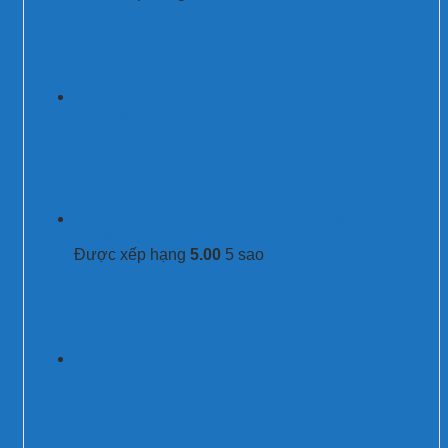
TỦ CẮT LỌC SÉT 3 PHA 63A SF350-
3/320-63A
Tủ cắt lọc sét 3 pha Prosurge
PSP347Y42M/T2FCTA dòng cắt 200kA
Được xếp hạng
5.00
5 sao
TỦ CẮT LỌC SÉT 1 PHA 63A SF200-
1/320-63A