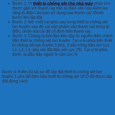
Bước 1: Vì
t
hiết bị chống sét cho nhà máy
phần lớn
được gắn với thanh ray trên tủ điện nên hãy kiểm tra
rằng tủ điện của bạn sử dụng loại thanh ray 35mm
trước khi lắp đặt.
Bước 2: Mở chốt cài phía sau lưng thiết bị chống sét
lan truyền sau đó cài sản phẩm vào thanh rail trong tủ
điện, nhấn nút cài để cố định trên thanh ray.
Bước 3: Chúng ta bắt đầu kéo dây từ nguồn điện chính
đến thiết bị chống sét lan truyền. Tại vị trí phía trên thiết
bị chống sét lan truyền 3 pha, 3 dây nóng đấu với cực
L1, L2, L3, dây nối đất đấu với cực PE. Tại vị trí phía
dưới, ta đấu dây nguội N vào cực N
Bước 4: Kiểm tra lại sơ đồ lắp đặt thiết bị chống sét lan
truyền 1 pha để đảm bảo thiết bị chống sét SPD đã được lắp
đặt đúng cách