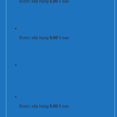
Được xếp hạng
5.00
5 sao
Chống sét lan truyền 1 pha 40kA (Imax)
SP320VT/PN-S Prosurge
Được xếp hạng
5.00
5 sao
D-48/RJ45B-POE Prosurge - Chống sét cho
hệ thống mạng POE CAT6
Kim thu sét LPI Stormaster ESE-Telco bán
kính bảo vệ 38m
Được xếp hạng
5.00
5 sao