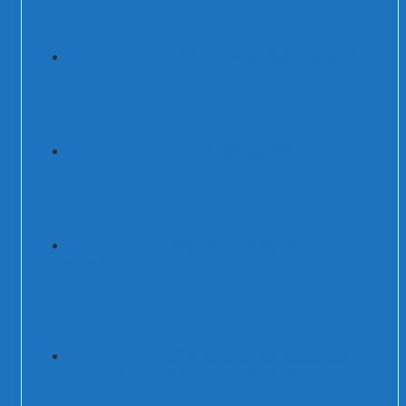
Tủ cắt lọc sét 3 pha 300A 200kA/250kA
Cầu chì DC 32A 1000VDC
Thiết bị cắt lọc sét 3 pha 125A
200kA/250kA
Thiết bị cắt lọc sét 3 pha 100kA/pha,
50kA/mode Prosurge PSP347Y22M/T2FCTA