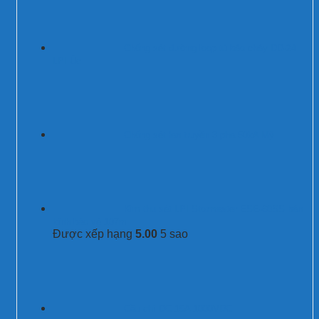
Chống sét đường loop tủ báo cháy DD-24
LPI Úc
Chống sét lan truyền 3 pha 50kA Mỹ
Kim thu sét LPI Stormaster ESE-60SS bán
kính bảo vệ 107m
Được xếp hạng
5.00
5 sao
Cầu chì DC 15A 1000VDC