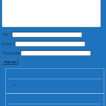
Tên
*
Email
*
Trang web
Bài viết liên quan
Chống Sét Lan Truyền Cho Thang Máy 3 Pha
Sản phẩm