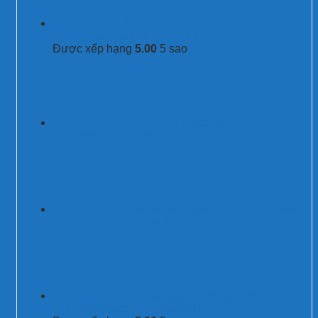
Khuôn hàn hóa nhiệt Chữ T cọc và cáp
70mm2 + Tay Kẹp khuôn hàn loại N
Được xếp hạng
5.00
5 sao
Chống sét SPD-150kA 3P+N Prosurge
3xG50/385-S+G100/255NPE
Chống sét lan truyền đường tín hiệu 24Vdc
RS232 RS485 BDM-024-V/1-FR1
Chống sét 100kA SPD-100kA 3P+N
Prosurge 3xG50/385-S+G100/255NPE