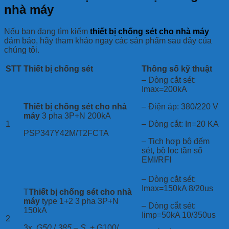
nhà máy
Nếu bạn đang tìm kiếm
thiết bị chống sét cho nhà máy
đảm bảo, hãy tham khảo ngay các sản phẩm sau đây của
chúng tôi.
STT
Thiết bị chống sét
Thông số kỹ thuật
– Dòng cắt sét:
Imax=200kA
Thiết bị chống sét cho nhà
– Điện áp: 380/220 V
máy
3 pha 3P+N 200kA
– Dòng cắt: In=20 KA
1
PSP347Y42M/T2FCTA
– Tich hợp bộ đếm
sét, bộ lọc tần số
EMI/RFI
– Dòng cắt sét:
Imax=150kA 8/20us
T
Thiết bị chống sét cho nhà
máy
type 1+2 3 pha 3P+N
– Dòng cắt sét:
150kA
Iimp=50kA 10/350us
2
3x
G50
/
385
–
S
+ G100/