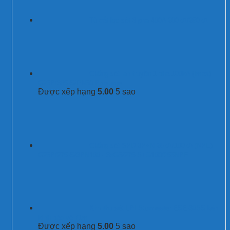
Tủ cắt lọc sét 3 pha 400A 200kA/250kA
Chống sét lan truyền 1 pha 100kA (Imax)
G25P/385-S/PN50 Prosurge
Được xếp hạng
5.00
5 sao
Chống sét SPD 3P+N 25kA/100kA (NPE)
G25P/275-S/3PN100 - 3xG5/275-S+G100/255NPE
Kim thu sét LPI Stormaster ESE-30SS bán
kính bảo vệ 71m
Được xếp hạng
5.00
5 sao