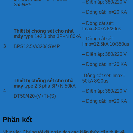
– Điện áp: 380/220 V
255NPE
– Dòng cắt: In=20 KA
– Dòng cắt sét:
Imax=80kA 8/20us
Thiết bị chống sét cho nhà
máy
type 1+2 3 pha 3P+N 80kA
– Dòng cắt sét:
Iimp=12.5kA 10/350us
3
BPS12.5V/320(-S)/4P
– Điện áp: 380/220 V
– Dòng cắt: In=20 KA
-Dòng cắt sét: Imax=
Thiết bị chống sét cho nhà
50kA 8/20us
máy
type 2 3 pha 3P+N 50kA
4
– Điện áp: 380/220 V
DT50/420-(V+T)-(S)
– Dòng cắt: In=20 KA
Phần kết
Như vậy, Chúng tôi đã phân tích các kiến thức cần thiết về