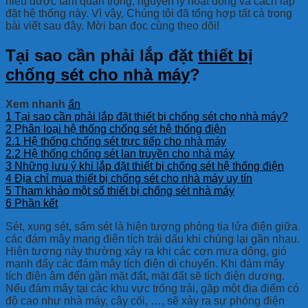
hiểu được tầm quan trọng, nguyên lý hoạt động và cách lắp
đặt hệ thống này. Vì vậy, Chúng tôi đã tổng hợp tất cả trong
bài viết sau đây. Mời bạn đọc cùng theo dõi!
Tại sao cần phải lắp đặt
thiết bị
chống sét cho nhà máy
?
Xem nhanh
ẩn
1
Tại sao cần phải lắp đặt thiết bị chống sét cho nhà máy?
2
Phân loại hệ thống chống sét hệ thống điện
2.1
Hệ thống chống sét trực tiếp cho nhà máy
2.2
Hệ thống chống sét lan truyền cho nhà máy
3
Những lưu ý khi lắp đặt thiết bị chống sét hệ thống điện
4
Địa chỉ mua thiết bị chống sét cho nhà máy uy tín
5
Tham khảo một số thiết bị chống sét nhà máy
6
Phần kết
Sét, xung sét, sấm sét là hiện tượng phóng tia lửa điện giữa
các đám mây mang điện tích trái dấu khi chúng lại gần nhau.
Hiện tượng này thường xảy ra khi các cơn mưa dông, gió
mạnh đẩy các đám mây tích điện di chuyển. Khi đám mây
tích điện âm đến gần mặt đất, mặt đất sẽ tích điện dương.
Nếu đám mây tại các khu vực trống trải, gặp một địa điểm có
độ cao như nhà máy, cây cối, …, sẽ xảy ra sự phóng điện