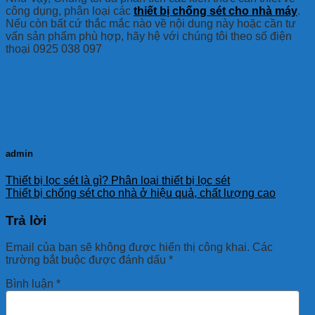
công dụng, phân loại các
thiết bị chống sét cho nhà máy
.
Nếu còn bất cứ thắc mắc nào về nội dung này hoặc cần tư
vấn sản phẩm phù hợp, hãy hệ với chúng tôi theo số điện
thoại 0925 038 097
admin
Thiết bị lọc sét là gì? Phân loại thiết bị lọc sét
Thiết bị chống sét cho nhà ở hiệu quả, chất lượng cao
Trả lời
Email của bạn sẽ không được hiển thị công khai.
Các
trường bắt buộc được đánh dấu
*
Bình luận
*