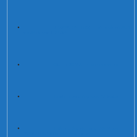
DT50/385-(3V+T)-(S) - Thiết bị cắt sét AC 3
pha 3P+N type 1+2 50kA
Cầu chì DC 15A cho tủ combiner box
Tủ điện nhựa chống nước 12 Module
Thiết bị chống sét mạng LAN 24 port
DSB05/RJ45-1000M-24P Prosurge Mỹ