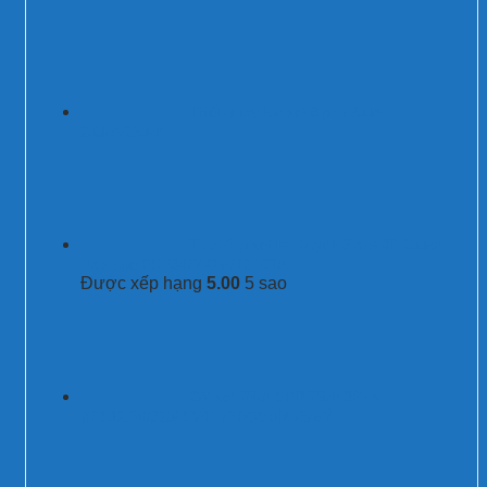
Thiết bị cắt lọc sét 3 pha 800A
200kA/250kA
Tủ chống sét lan truyền 3 pha 4P 200kA
Prosurge PSP347Y42M/T2FCTA
Được xếp hạng
5.00
5 sao
Cắt sét 75kA SPD-75kA 3P+N
BPS12.5V/320(-S)/4P /PROSURGE/MỸ