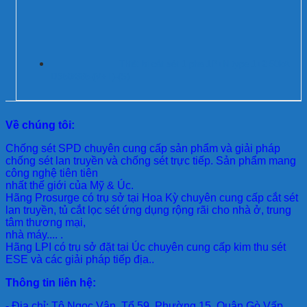
Thiết bị cắt sét 1 pha 1P+N type 1+2 50kA
DS50/385-(V+T)-(S)
Về chúng tôi:
Chống sét SPD
chuyên cung cấp sản phẩm và giải pháp
chống sét lan truyền và chống sét trực tiếp. Sản phẩm mang
công nghệ tiên tiên
nhất thế giới của Mỹ & Úc.
Hãng Prosurge
có trụ sở tại Hoa Kỳ chuyên cung cấp cắt sét
lan truyền, tủ cắt lọc sét ứng dụng rộng rãi cho nhà ở, trung
tâm thương mại,
nhà máy.... .
Hãng LPI
có trụ sở đặt tại Úc chuyên cung cấp kim thu sét
ESE và các giải pháp tiếp địa..
Thông tin liên hệ:
- Địa chỉ: Tô Ngọc Vân, Tổ 59, Phường 15, Quận Gò Vấp,