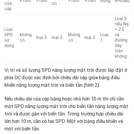
<10m
>10m
<10m
>10m
Đúng
KHÔNG
của
có
cáp
Loại 2
nếu Ng
Loại
> 2.5
SPD
không
không
Loại
và
loại 2
loại 2
loại 2
sử
có
có
1
đường
dụng
dây
trên
không
Vị trí và số lượng SPD năng lượng mặt trời được lắp đặt ở
phía DC được xác định bởi chiều dài cáp giữa bảng điều
khiển năng lượng mặt trời và biến tần (hình 2).
Nếu chiều dài của cáp bằng hoặc nhỏ hơn 10 m thì chỉ cần
một SPD năng lượng mặt trời cho biến tần năng lượng mặt
trời và được gắn với biến tần. Trong trường hợp chiều dài
lớn hơn 10 m, cần có hai SPD. Một với bảng điều khiển và
một với biến tần.