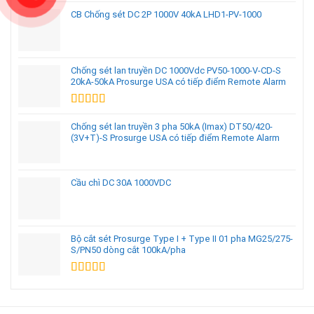
CB Chống sét DC 2P 1000V 40kA LHD1-PV-1000
Chống sét lan truyền DC 1000Vdc PV50-1000-V-CD-S
20kA-50kA Prosurge USA có tiếp điểm Remote Alarm
Được xếp
hạng
5.00
5
Chống sét lan truyền 3 pha 50kA (Imax) DT50/420-
sao
(3V+T)-S Prosurge USA có tiếp điểm Remote Alarm
Cầu chì DC 30A 1000VDC
Bộ cắt sét Prosurge Type I + Type II 01 pha MG25/275-
S/PN50 dòng cắt 100kA/pha
Được xếp
hạng
5.00
5
sao