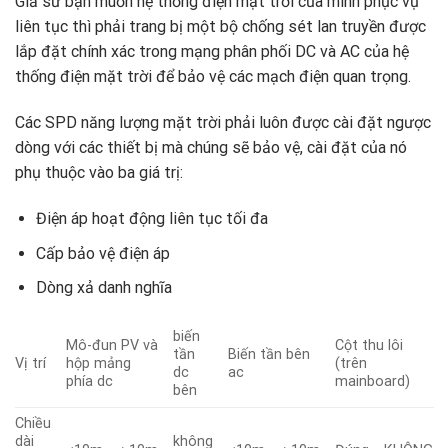
Giả sử bạn muốn hệ thống điện mặt trời của mình phục vụ
liên tục thì phải trang bị một bộ chống sét lan truyền được
lắp đặt chính xác trong mạng phân phối DC và AC của hệ
thống điện mặt trời để bảo vệ các mạch điện quan trọng.
Các SPD năng lượng mặt trời phải luôn được cài đặt ngược
dòng với các thiết bị mà chúng sẽ bảo vệ, cài đặt của nó
phụ thuộc vào ba giá trị:
Điện áp hoạt động liên tục tối đa
Cấp bảo vệ điện áp
Dòng xả danh nghĩa
biến
Mô-đun PV và
Cột thu lôi
tần
Biến tần bên
Vị trí
hộp mảng
(trên
dc
ac
phía dc
mainboard)
bên
Chiều
dài
không