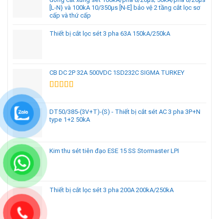
[L-N} và 100kA 10/350µs [N-E] bảo vệ 2 tầng cắt lọc sơ
cấp và thứ cấp
Thiết bị cắt lọc sét 3 pha 63A 150kA/250kA
CB DC 2P 32A 500VDC 1SD232C SIGMA TURKEY
Được xếp
hạng
5.00
5
sao
DT50/385-(3V+T)-(S) - Thiết bị cắt sét AC 3 pha 3P+N
type 1+2 50kA
Kim thu sét tiên đạo ESE 15 SS Stormaster LPI
Thiết bị cắt lọc sét 3 pha 200A 200kA/250kA