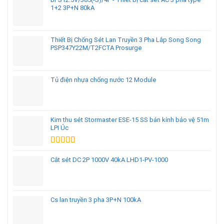
1+2 3P+N 80kA
Thiết Bị Chống Sét Lan Truyền 3 Pha Lắp Song Song
PSP347Y22M/T2FCTA Prosurge
Tủ điện nhựa chống nước 12 Module
Kim thu sét Stormaster ESE-15 SS bán kính bảo vệ 51m
LPI Úc
Được xếp
hạng
5.00
5
Cắt sét DC 2P 1000V 40kA LHD1-PV-1000
sao
Cs lan truyền 3 pha 3P+N 100kA