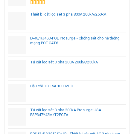
Được xếp
hạng
5.00
5
Thiết bị cắt lọc sét 3 pha 800A 200kA/250kA
sao
D-48/RJ45B-POE Prosurge - Chống sét cho hệ thống
mạng POE CAT6
Tủ cắt lọc sét 3 pha 200A 200kA/250kA
Cầu chì DC 15A 1000VDC
Tủ cắt lọc sét 3 pha 200kA Prosurge USA
PSP347Y42M/T2FCTA
BPS12.5V/385(-S)/4P - Thiết bị cắt sét AC 3 pha type