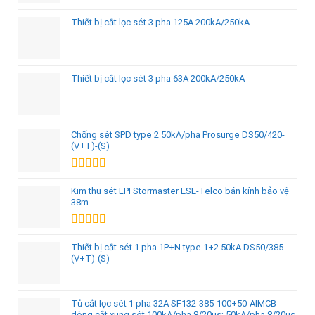
Thiết bị cắt lọc sét 3 pha 125A 200kA/250kA
Thiết bị cắt lọc sét 3 pha 63A 200kA/250kA
Chống sét SPD type 2 50kA/pha Prosurge DS50/420-
(V+T)-(S)
Được xếp
hạng
5.00
5
Kim thu sét LPI Stormaster ESE-Telco bán kính bảo vệ
sao
38m
Được xếp
hạng
5.00
5
Thiết bị cắt sét 1 pha 1P+N type 1+2 50kA DS50/385-
sao
(V+T)-(S)
Tủ cắt lọc sét 1 pha 32A SF132-385-100+50-AIMCB
dòng cắt xung sét 100kA/pha 8/20µs; 50kA/pha 8/20µs