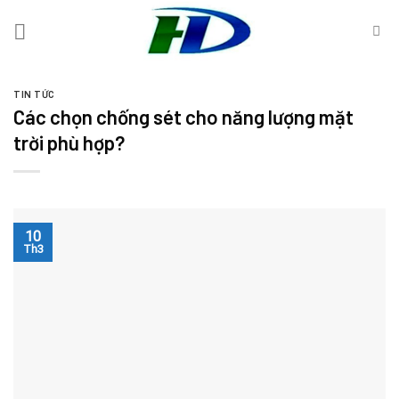
Skip
to
content
TIN TỨC
Các chọn chống sét cho năng lượng mặt
trời phù hợp?
10
Th3