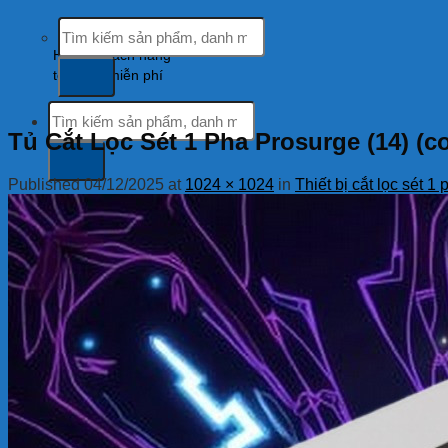
Tìm
kiếm:
Hỗ trợ khách hàng
tổng đài miễn phí
Tìm
kiếm:
Tủ Cắt Lọc Sét 1 Pha Prosurge (14) (c
Published
04/12/2025
at
1024 × 1024
in
Thiết bị cắt lọc sét 
Tìm
kiếm: