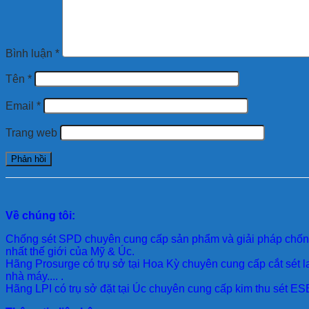
Bình luận
*
Tên
*
Email
*
Trang web
Về chúng tôi:
Chống sét SPD
chuyên cung cấp sản phẩm và giải pháp chống 
nhất thế giới của Mỹ & Úc.
Hãng Prosurge
có trụ sở tại Hoa Kỳ chuyên cung cấp cắt sét l
nhà máy.... .
Hãng LPI
có trụ sở đặt tại Úc chuyên cung cấp kim thu sét ESE