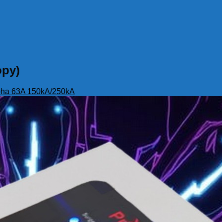
opy)
1 pha 63A 150kA/250kA