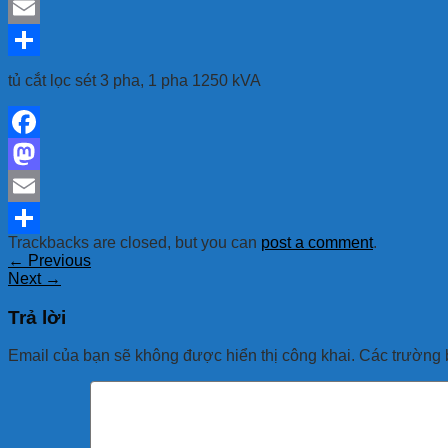
Mastodon
Email
Share
tủ cắt lọc sét 3 pha, 1 pha 1250 kVA
Facebook
Mastodon
Email
Trackbacks are closed, but you can
post a comment
.
Share
←
Previous
Next
→
Trả lời
Email của bạn sẽ không được hiển thị công khai.
Các trường 