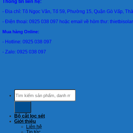
Thông tin liên hệ:
- Địa chỉ: Tô Ngọc Vân, Tổ 59, Phường 15, Quận Gò Vấp, Th
- Điện thoại: 0925 038 097 hoặc email về hòm thư: thietbiso
Mua hàng Online:
- Hotline: 0925 038 097
- Zalo: 0925 038 097
Tìm
kiếm:
Bộ cắt lọc sét
Giới thiệu
Liên hệ
Tin tức