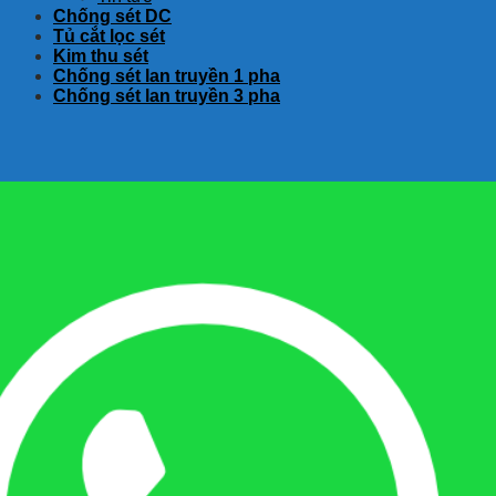
Chống sét DC
Tủ cắt lọc sét
Kim thu sét
Chống sét lan truyền 1 pha
Chống sét lan truyền 3 pha