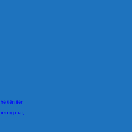
ệ tiên tiên
 thương mại,