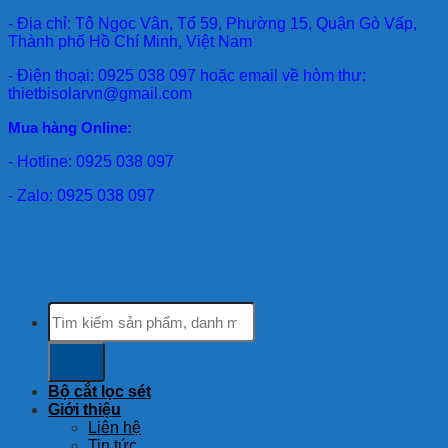
- Địa chỉ: Tô Ngọc Vân, Tổ 59, Phường 15, Quận Gò Vấp,
Thành phố Hồ Chí Minh, Việt Nam
- Điện thoại: 0925 038 097 hoặc email về hòm thư:
thietbisolarvn@gmail.com
Mua hàng Online:
- Hotline: 0925 038 097
- Zalo: 0925 038 097
Tìm
kiếm:
Bộ cắt lọc sét
Giới thiệu
Liên hệ
Tin tức