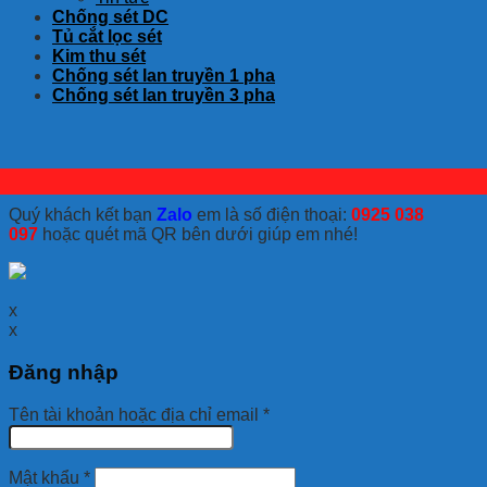
Chống sét DC
Tủ cắt lọc sét
Kim thu sét
Chống sét lan truyền 1 pha
Chống sét lan truyền 3 pha
Quý khách kết bạn
Zalo
em là số điện thoại:
0925 038
097
hoặc quét mã QR bên dưới giúp em nhé!
x
x
Đăng nhập
Tên tài khoản hoặc địa chỉ email
*
Mật khẩu
*