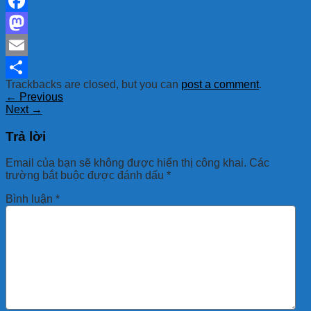
Facebook
Mastodon
Email
Trackbacks are closed, but you can
post a comment
.
Share
←
Previous
Next
→
Trả lời
Email của bạn sẽ không được hiển thị công khai.
Các
trường bắt buộc được đánh dấu
*
Bình luận
*