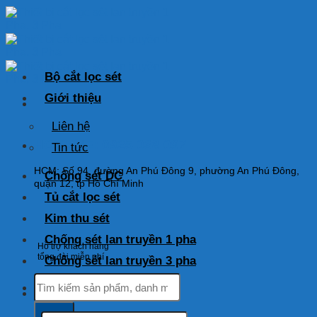
Skip
to
content
Bộ cắt lọc sét
Giới thiệu
Liên hệ
HOTLINE: 0925 038 097
Tin tức
HCM: Số 94, đường An Phú Đông 9, phường An Phú Đông,
Chống sét DC
quận 12, tp Hồ Chí Minh
Tủ cắt lọc sét
Kim thu sét
Chống sét lan truyền 1 pha
Hỗ trợ khách hàng
tổng đài miễn phí
Chống sét lan truyền 3 pha
Tìm
kiếm:
Tìm