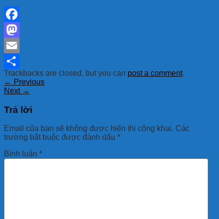
Facebook
Mastodon
Email
Trackbacks are closed, but you can
post a comment
.
Share
←
Previous
Next
→
Trả lời
Email của bạn sẽ không được hiển thị công khai.
Các
trường bắt buộc được đánh dấu
*
Bình luận
*