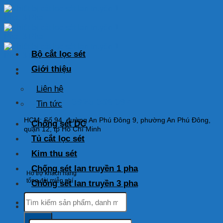
Skip
to
content
Bộ cắt lọc sét
Giới thiệu
Liên hệ
HOTLINE: 0925 038 097
Tin tức
HCM: Số 94, đường An Phú Đông 9, phường An Phú Đông,
Chống sét DC
quận 12, tp Hồ Chí Minh
Tủ cắt lọc sét
Kim thu sét
Chống sét lan truyền 1 pha
Hỗ trợ khách hàng
tổng đài miễn phí
Chống sét lan truyền 3 pha
Tìm
kiếm:
Tìm