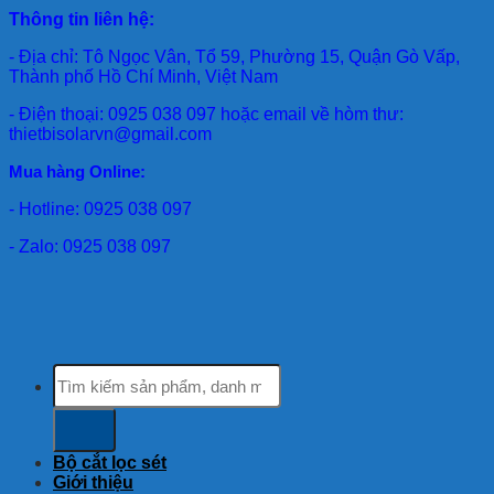
Thông tin liên hệ:
- Địa chỉ: Tô Ngọc Vân, Tổ 59, Phường 15, Quận Gò Vấp,
Thành phố Hồ Chí Minh, Việt Nam
- Điện thoại: 0925 038 097 hoặc email về hòm thư:
thietbisolarvn@gmail.com
Mua hàng Online:
- Hotline: 0925 038 097
- Zalo: 0925 038 097
Tìm
kiếm:
Bộ cắt lọc sét
Giới thiệu