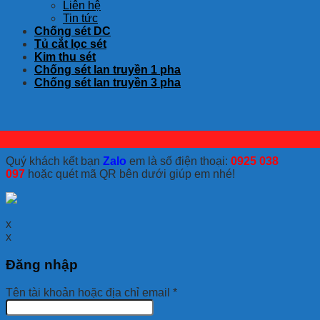
Liên hệ
Tin tức
Chống sét DC
Tủ cắt lọc sét
Kim thu sét
Chống sét lan truyền 1 pha
Chống sét lan truyền 3 pha
Quý khách kết bạn
Zalo
em là số điện thoại:
0925 038
097
hoặc quét mã QR bên dưới giúp em nhé!
x
x
Đăng nhập
Tên tài khoản hoặc địa chỉ email
*