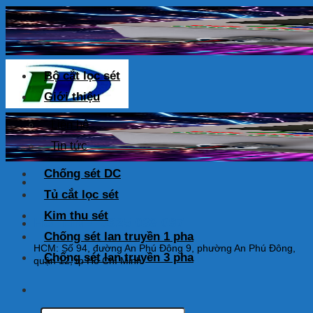
Skip
to
content
Bộ cắt lọc sét
Giới thiệu
Liên hệ
Tin tức
Chống sét DC
Tủ cắt lọc sét
Kim thu sét
HOTLINE: 0925 038 097
Chống sét lan truyền 1 pha
HCM: Số 94, đường An Phú Đông 9, phường An Phú Đông,
Chống sét lan truyền 3 pha
quận 12, tp Hồ Chí Minh
Tìm