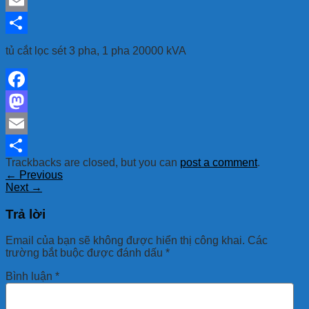
Mastodon
Email
Share
tủ cắt lọc sét 3 pha, 1 pha 20000 kVA
Facebook
Mastodon
Email
Trackbacks are closed, but you can
post a comment
.
Share
←
Previous
Next
→
Trả lời
Email của bạn sẽ không được hiển thị công khai.
Các
trường bắt buộc được đánh dấu
*
Bình luận
*