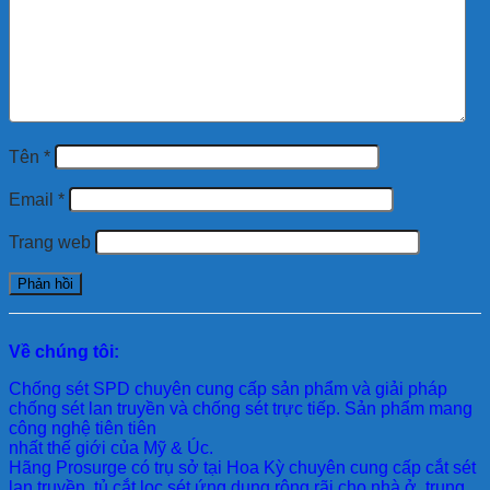
Tên
*
Email
*
Trang web
Về chúng tôi:
Chống sét SPD
chuyên cung cấp sản phẩm và giải pháp
chống sét lan truyền và chống sét trực tiếp. Sản phẩm mang
công nghệ tiên tiên
nhất thế giới của Mỹ & Úc.
Hãng Prosurge
có trụ sở tại Hoa Kỳ chuyên cung cấp cắt sét
lan truyền, tủ cắt lọc sét ứng dụng rộng rãi cho nhà ở, trung