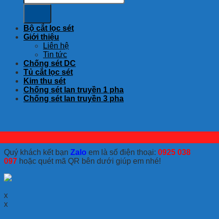
Bộ cắt lọc sét
Giới thiệu
Liên hệ
Tin tức
Chống sét DC
Tủ cắt lọc sét
Kim thu sét
Chống sét lan truyền 1 pha
Chống sét lan truyền 3 pha
Quý khách kết bạn
Zalo
em là số điện thoại:
0925 038
097
hoặc quét mã QR bên dưới giúp em nhé!
x
x