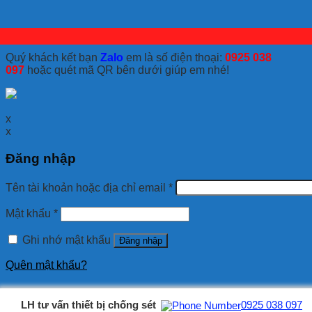
Quý khách kết bạn
Zalo
em là số điện thoại:
0925 038
097
hoặc quét mã QR bên dưới giúp em nhé!
x
x
Đăng nhập
Tên tài khoản hoặc địa chỉ email
*
Mật khẩu
*
Ghi nhớ mật khẩu
Đăng nhập
Quên mật khẩu?
LH tư vấn thiết bị chống sét
0925 038 097