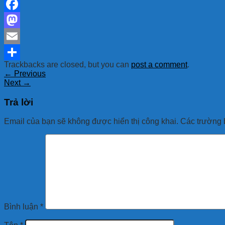
Facebook
Mastodon
Email
Trackbacks are closed, but you can
post a comment
.
Share
←
Previous
Next
→
Trả lời
Email của bạn sẽ không được hiển thị công khai.
Các trường 
Bình luận
*