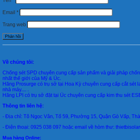
Tên
*
Email
*
Trang web
Về chúng tôi:
Chống sét SPD
chuyên cung cấp sản phẩm và giải pháp chống 
nhất thế giới của Mỹ & Úc.
Hãng Prosurge
có trụ sở tại Hoa Kỳ chuyên cung cấp cắt sét l
nhà máy.... .
Hãng LPI
có trụ sở đặt tại Úc chuyên cung cấp kim thu sét ESE
Thông tin liên hệ:
- Địa chỉ: Tô Ngọc Vân, Tổ 59, Phường 15, Quận Gò Vấp, Th
- Điện thoại: 0925 038 097 hoặc email về hòm thư: thietbiso
Mua hàng Online: