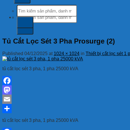
Tìm
kiếm:
Tìm
kiếm:
Tủ Cắt Lọc Sét 3 Pha Prosurge (2)
Published
04/12/2025
at
1024 × 1024
in
Thiết bị cắt lọc sét 
tủ cắt lọc sét 3 pha, 1 pha 25000 kVA
Facebook
Mastodon
Email
Share
tủ cắt lọc sét 3 pha, 1 pha 25000 kVA