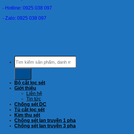
- Hotline: 0925 038 097
- Zalo: 0925 038 097
Tìm
kiếm:
Bộ cắt lọc sét
Giới thiệu
Liên hệ
Tin tức
Chống sét DC
Tủ cắt lọc sét
Kim thu sét
Chống sét lan truyền 1 pha
Chống sét lan truyền 3 pha