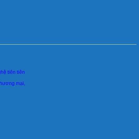
ệ tiên tiên
 thương mại,