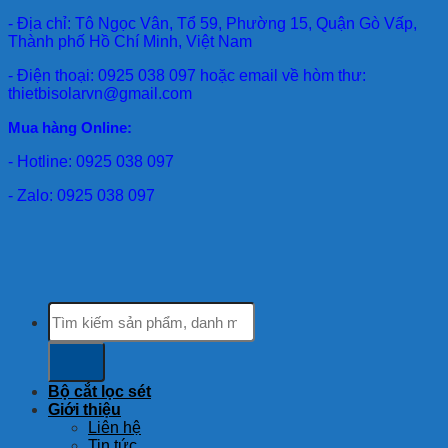
- Địa chỉ: Tô Ngọc Vân, Tổ 59, Phường 15, Quận Gò Vấp,
Thành phố Hồ Chí Minh, Việt Nam
- Điện thoại: 0925 038 097 hoặc email về hòm thư:
thietbisolarvn@gmail.com
Mua hàng Online:
- Hotline: 0925 038 097
- Zalo: 0925 038 097
Tìm
kiếm:
Bộ cắt lọc sét
Giới thiệu
Liên hệ
Tin tức