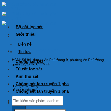
Skip
to
content
Bộ cắt lọc sét
Giới thiệu
Liên hệ
HOTLINE: 0925 038 097
Tin tức
HCM: Số 94, đường An Phú Đông 9, phường An Phú Đông,
Chống sét DC
quận 12, tp Hồ Chí Minh
Tủ cắt lọc sét
Kim thu sét
Chống sét lan truyền 1 pha
Hỗ trợ khách hàng
tổng đài miễn phí
Chống sét lan truyền 3 pha
Tìm
kiếm:
Tìm