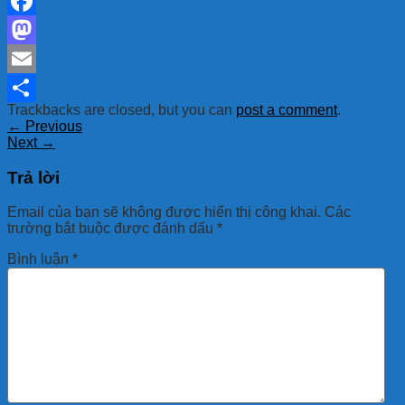
Facebook
Mastodon
Email
Trackbacks are closed, but you can
post a comment
.
Share
←
Previous
Next
→
Trả lời
Email của bạn sẽ không được hiển thị công khai.
Các
trường bắt buộc được đánh dấu
*
Bình luận
*