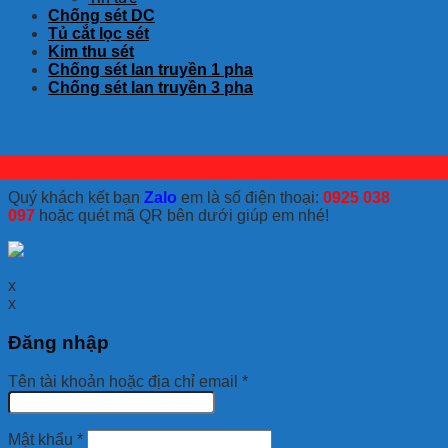
Chống sét DC
Tủ cắt lọc sét
Kim thu sét
Chống sét lan truyền 1 pha
Chống sét lan truyền 3 pha
Quý khách kết bạn
Zalo
em là số điện thoại:
0925 038
097
hoặc quét mã QR bên dưới giúp em nhé!
x
x
Đăng nhập
Tên tài khoản hoặc địa chỉ email
*
Mật khẩu
*