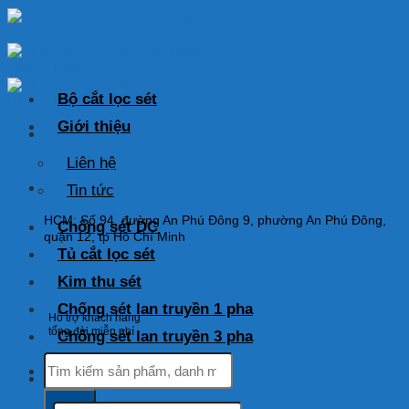
Skip
to
content
Bộ cắt lọc sét
Giới thiệu
Liên hệ
HOTLINE: 0925 038 097
Tin tức
HCM: Số 94, đường An Phú Đông 9, phường An Phú Đông,
Chống sét DC
quận 12, tp Hồ Chí Minh
Tủ cắt lọc sét
Kim thu sét
Chống sét lan truyền 1 pha
Hỗ trợ khách hàng
tổng đài miễn phí
Chống sét lan truyền 3 pha
Tìm
kiếm:
Tìm