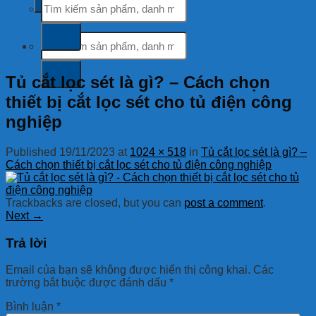
kiếm:
Tìm
kiếm:
Tủ cắt lọc sét là gì? – Cách chọn
thiết bị cắt lọc sét cho tủ điện công
nghiệp
Published
19/11/2023
at
1024 × 518
in
Tủ cắt lọc sét là gì? –
Cách chọn thiết bị cắt lọc sét cho tủ điện công nghiệp
Trackbacks are closed, but you can
post a comment
.
Next
→
Trả lời
Email của bạn sẽ không được hiển thị công khai.
Các
trường bắt buộc được đánh dấu
*
Bình luận
*