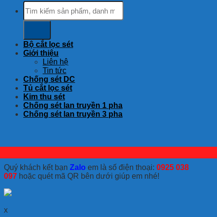
Tìm
kiếm:
Bộ cắt lọc sét
Giới thiệu
Liên hệ
Tin tức
Chống sét DC
Tủ cắt lọc sét
Kim thu sét
Chống sét lan truyền 1 pha
Chống sét lan truyền 3 pha
Quý khách kết bạn
Zalo
em là số điện thoại:
0925 038
097
hoặc quét mã QR bên dưới giúp em nhé!
x