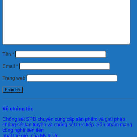
Tên
*
Email
*
Trang web
Về chúng tôi:
Chống sét SPD
chuyên cung cấp sản phẩm và giải pháp
chống sét lan truyền và chống sét trực tiếp. Sản phẩm mang
công nghệ tiên tiên
nhất thế giới của Mỹ & Úc.