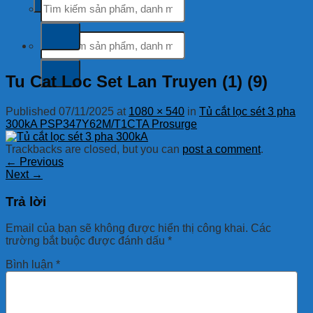
kiếm:
Tìm
kiếm:
Tu Cat Loc Set Lan Truyen (1) (9)
Published
07/11/2025
at
1080 × 540
in
Tủ cắt lọc sét 3 pha
300kA PSP347Y62M/T1CTA Prosurge
Trackbacks are closed, but you can
post a comment
.
←
Previous
Next
→
Trả lời
Email của bạn sẽ không được hiển thị công khai.
Các
trường bắt buộc được đánh dấu
*
Bình luận
*