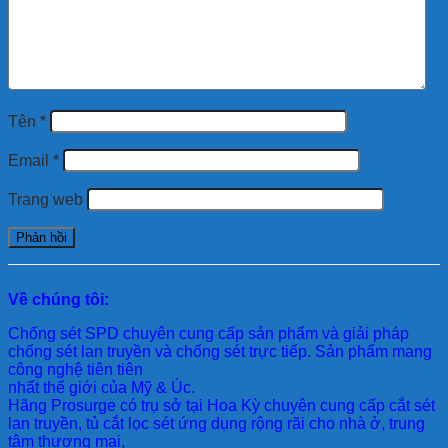
Tên
*
Email
*
Trang web
Về chúng tôi:
Chống sét SPD
chuyên cung cấp sản phẩm và giải pháp
chống sét lan truyền và chống sét trực tiếp. Sản phẩm mang
công nghệ tiên tiên
nhất thế giới của Mỹ & Úc.
Hãng Prosurge
có trụ sở tại Hoa Kỳ chuyên cung cấp cắt sét
lan truyền, tủ cắt lọc sét ứng dụng rộng rãi cho nhà ở, trung
tâm thương mại,