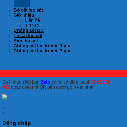
Bộ cắt lọc sét
Giới thiệu
Liên hệ
Tin tức
Chống sét DC
Tủ cắt lọc sét
Kim thu sét
Chống sét lan truyền 1 pha
Chống sét lan truyền 3 pha
Quý khách kết bạn
Zalo
em là số điện thoại:
0925 038
097
hoặc quét mã QR bên dưới giúp em nhé!
x
x
Đăng nhập