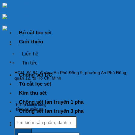
Skip
to
content
Bộ cắt lọc sét
Giới thiệu
Liên hệ
HOTLINE: 0925 038 097
Tin tức
HCM: Số 94, đường An Phú Đông 9, phường An Phú Đông,
Chống sét DC
quận 12, tp Hồ Chí Minh
Tủ cắt lọc sét
Kim thu sét
Chống sét lan truyền 1 pha
Hỗ trợ khách hàng
tổng đài miễn phí
Chống sét lan truyền 3 pha
Tìm
kiếm:
Tìm