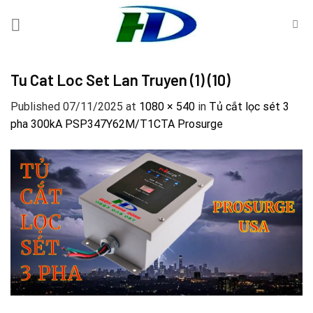
Skip
to
content
Tu Cat Loc Set Lan Truyen (1) (10)
Published
07/11/2025
at
1080 × 540
in
Tủ cắt lọc sét 3
pha 300kA PSP347Y62M/T1CTA Prosurge