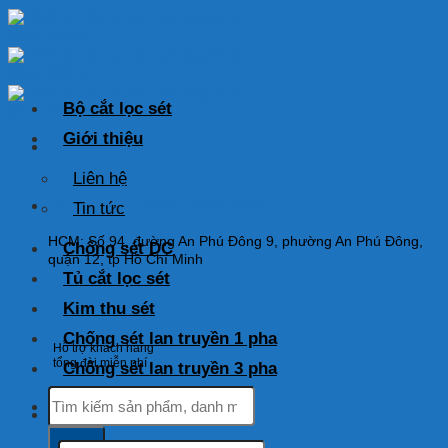
Skip
to
content
Bộ cắt lọc sét
Giới thiệu
Liên hệ
HOTLINE: 0925 038 097
Tin tức
HCM: Số 94, đường An Phú Đông 9, phường An Phú Đông,
Chống sét DC
quận 12, tp Hồ Chí Minh
Tủ cắt lọc sét
Kim thu sét
Chống sét lan truyền 1 pha
Hỗ trợ khách hàng
tổng đài miễn phí
Chống sét lan truyền 3 pha
Tìm
kiếm:
Tìm