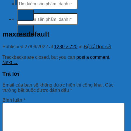
kiếm:
Tìm
kiếm:
maxresdefault
Published
27/09/2022
at
1280 × 720
in
Bộ cắt lọc sét
Trackbacks are closed, but you can
post a comment
.
Next
→
Trả lời
Email của bạn sẽ không được hiển thị công khai.
Các
trường bắt buộc được đánh dấu
*
Bình luận
*