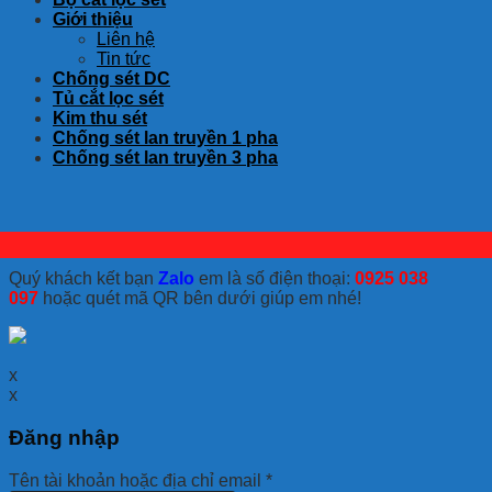
Giới thiệu
Liên hệ
Tin tức
Chống sét DC
Tủ cắt lọc sét
Kim thu sét
Chống sét lan truyền 1 pha
Chống sét lan truyền 3 pha
Quý khách kết bạn
Zalo
em là số điện thoại:
0925 038
097
hoặc quét mã QR bên dưới giúp em nhé!
x
x
Đăng nhập
Tên tài khoản hoặc địa chỉ email
*