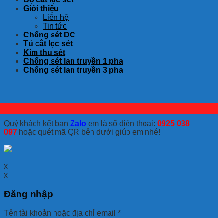
Giới thiệu
Liên hệ
Tin tức
Chống sét DC
Tủ cắt lọc sét
Kim thu sét
Chống sét lan truyền 1 pha
Chống sét lan truyền 3 pha
Quý khách kết bạn
Zalo
em là số điện thoại:
0925 038
097
hoặc quét mã QR bên dưới giúp em nhé!
x
x
Đăng nhập
Tên tài khoản hoặc địa chỉ email
*