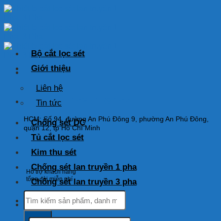
Skip
to
content
Bộ cắt lọc sét
Giới thiệu
Liên hệ
HOTLINE: 0925 038 097
Tin tức
HCM: Số 94, đường An Phú Đông 9, phường An Phú Đông,
Chống sét DC
quận 12, tp Hồ Chí Minh
Tủ cắt lọc sét
Kim thu sét
Chống sét lan truyền 1 pha
Hỗ trợ khách hàng
tổng đài miễn phí
Chống sét lan truyền 3 pha
Tìm
kiếm:
Tìm