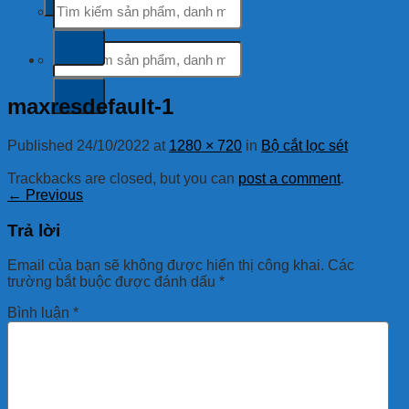
kiếm:
Tìm
kiếm:
maxresdefault-1
Published
24/10/2022
at
1280 × 720
in
Bộ cắt lọc sét
Trackbacks are closed, but you can
post a comment
.
←
Previous
Trả lời
Email của bạn sẽ không được hiển thị công khai.
Các
trường bắt buộc được đánh dấu
*
Bình luận
*