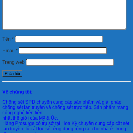
Tên
*
Email
*
Trang web
Về chúng tôi:
Chống sét SPD
chuyên cung cấp sản phẩm và giải pháp
chống sét lan truyền và chống sét trực tiếp. Sản phẩm mang
công nghệ tiên tiên
nhất thế giới của Mỹ & Úc.
Hãng Prosurge
có trụ sở tại Hoa Kỳ chuyên cung cấp cắt sét
lan truyền, tủ cắt lọc sét ứng dụng rộng rãi cho nhà ở, trung