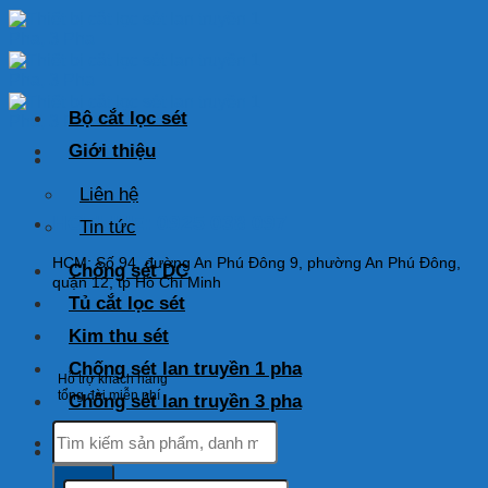
Skip
to
content
Bộ cắt lọc sét
Giới thiệu
Liên hệ
HOTLINE: 0925 038 097
Tin tức
HCM: Số 94, đường An Phú Đông 9, phường An Phú Đông,
Chống sét DC
quận 12, tp Hồ Chí Minh
Tủ cắt lọc sét
Kim thu sét
Chống sét lan truyền 1 pha
Hỗ trợ khách hàng
tổng đài miễn phí
Chống sét lan truyền 3 pha
Tìm
kiếm:
Tìm