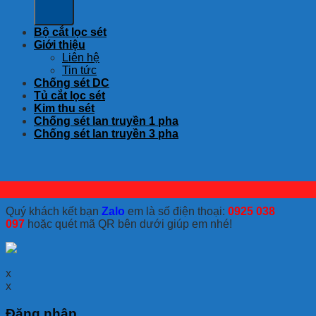
Bộ cắt lọc sét
Giới thiệu
Liên hệ
Tin tức
Chống sét DC
Tủ cắt lọc sét
Kim thu sét
Chống sét lan truyền 1 pha
Chống sét lan truyền 3 pha
Quý khách kết bạn
Zalo
em là số điện thoại:
0925 038
097
hoặc quét mã QR bên dưới giúp em nhé!
x
x
Đăng nhập