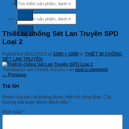
kiếm:
Tìm
kiếm:
Thiết bị chống Sét Lan Truyền SPD
Loại 2
Published
30/11/2023
at
1080 × 1080
in
THIẾT BỊ CHỐNG
SÉT LAN TRUYỀN
Trackbacks are closed, but you can
post a comment
.
←
Previous
Trả lời
Email của bạn sẽ không được hiển thị công khai.
Các
trường bắt buộc được đánh dấu
*
Bình luận
*