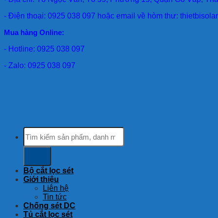
- Điện thoại: 0925 038 097 hoặc email về hòm thư: thietbiso
Mua hàng Online:
- Hotline: 0925 038 097
- Zalo: 0925 038 097
Tìm
kiếm:
Bộ cắt lọc sét
Giới thiệu
Liên hệ
Tin tức
Chống sét DC
Tủ cắt lọc sét