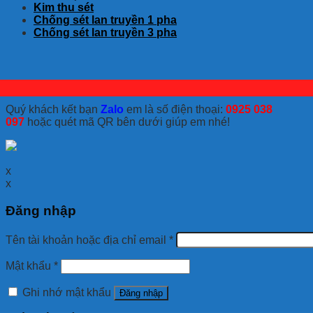
Kim thu sét
Chống sét lan truyền 1 pha
Chống sét lan truyền 3 pha
Quý khách kết bạn
Zalo
em là số điện thoại:
0925 038
097
hoặc quét mã QR bên dưới giúp em nhé!
x
x
Đăng nhập
Tên tài khoản hoặc địa chỉ email
*
Mật khẩu
*
Ghi nhớ mật khẩu
Đăng nhập