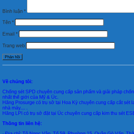
Bình luận
*
Tên
*
Email
*
Trang web
Về chúng tôi:
Chống sét SPD
chuyên cung cấp sản phẩm và giải pháp chống 
nhất thế giới của Mỹ & Úc.
Hãng Prosurge
có trụ sở tại Hoa Kỳ chuyên cung cấp cắt sét l
nhà máy.... .
Hãng LPI
có trụ sở đặt tại Úc chuyên cung cấp kim thu sét ESE
Thông tin liên hệ:
- Địa chỉ: Tô Ngọc Vân, Tổ 59, Phường 15, Quận Gò Vấp, Th