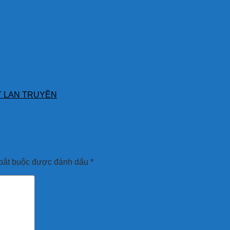
T LAN TRUYỀN
bắt buộc được đánh dấu
*