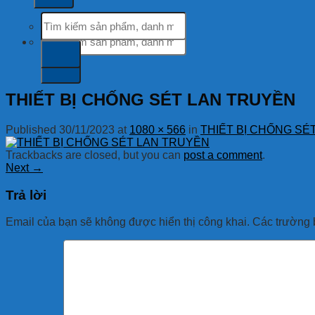
Tìm
kiếm:
Tìm
kiếm:
THIẾT BỊ CHỐNG SÉT LAN TRUYỀN
Published
30/11/2023
at
1080 × 566
in
THIẾT BỊ CHỐNG SÉ
Trackbacks are closed, but you can
post a comment
.
Next
→
Trả lời
Email của bạn sẽ không được hiển thị công khai.
Các trường 