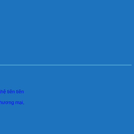
ệ tiên tiên
 thương mại,