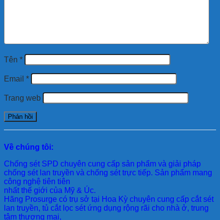
Tên
*
Email
*
Trang web
Về chúng tôi:
Chống sét SPD
chuyên cung cấp sản phẩm và giải pháp
chống sét lan truyền và chống sét trực tiếp. Sản phẩm mang
công nghệ tiên tiên
nhất thế giới của Mỹ & Úc.
Hãng Prosurge
có trụ sở tại Hoa Kỳ chuyên cung cấp cắt sét
lan truyền, tủ cắt lọc sét ứng dụng rộng rãi cho nhà ở, trung
tâm thương mại,