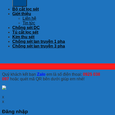
Bộ cắt lọc sét
Giới thiệu
Liên hệ
Tin tức
Chống sét DC
Tủ cắt lọc sét
Kim thu sét
Chống sét lan truyền 1 pha
Chống sét lan truyền 3 pha
Quý khách kết bạn
Zalo
em là số điện thoại:
0925 038
097
hoặc quét mã QR bên dưới giúp em nhé!
x
x
Đăng nhập