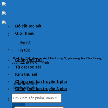
Skip
to
content
Bộ cắt lọc sét
Giới thiệu
Liên hệ
HOTLINE: 0925 038 097
Tin tức
HCM: Số 94, đường An Phú Đông 9, phường An Phú Đông,
Chống sét DC
quận 12, tp Hồ Chí Minh
Tủ cắt lọc sét
Kim thu sét
Chống sét lan truyền 1 pha
Hỗ trợ khách hàng
tổng đài miễn phí
Chống sét lan truyền 3 pha
Tìm
kiếm:
Tìm