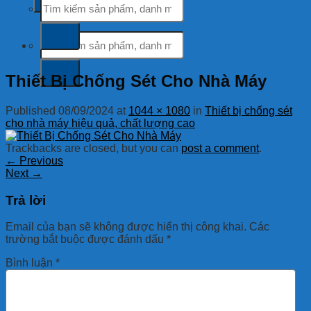
kiếm:
Tìm
kiếm:
Thiết Bị Chống Sét Cho Nhà Máy
Published
08/09/2024
at
1044 × 1080
in
Thiết bị chống sét
cho nhà máy hiệu quả, chất lượng cao
Trackbacks are closed, but you can
post a comment
.
←
Previous
Next
→
Trả lời
Email của bạn sẽ không được hiển thị công khai.
Các
trường bắt buộc được đánh dấu
*
Bình luận
*