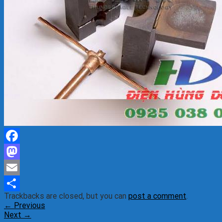
Facebook
Mastodon
Email
Trackbacks are closed, but you can
post a comment
.
Share
←
Previous
Next
→