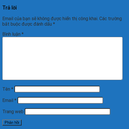
Trả lời
Email của bạn sẽ không được hiển thị công khai.
Các trường
bắt buộc được đánh dấu
*
Bình luận
*
Tên
*
Email
*
Trang web