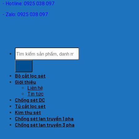
- Hotline: 0925 038 097
- Zalo: 0925 038 097
Tìm
kiếm:
Bộ cắt lọc sét
Giới thiệu
Liên hệ
Tin tức
Chống sét DC
Tủ cắt lọc sét
Kim thu sét
Chống sét lan truyền 1 pha
Chống sét lan truyền 3 pha