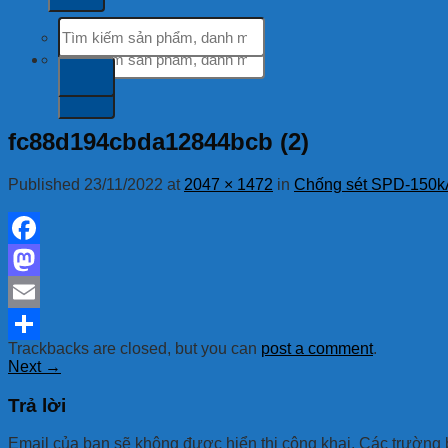
Tìm
kiếm:
Tìm
kiếm:
fc88d194cbda12844bcb (2)
Published
23/11/2022
at
2047 × 1472
in
Chống sét SPD-150k
Facebook
Mastodon
Email
Trackbacks are closed, but you can
post a comment
.
Share
Next
→
Trả lời
Email của bạn sẽ không được hiển thị công khai.
Các trường 