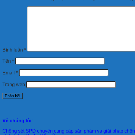
Bình luận
*
Tên
*
Email
*
Trang web
Về chúng tôi:
Chống sét SPD
chuyên cung cấp sản phẩm và giải pháp chống 