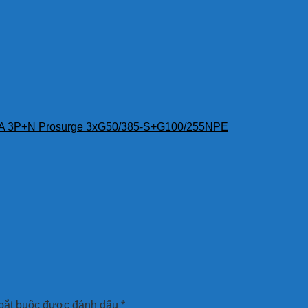
A 3P+N Prosurge 3xG50/385-S+G100/255NPE
bắt buộc được đánh dấu
*