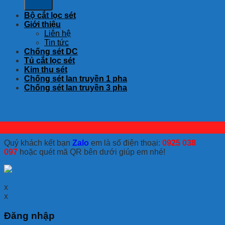
Bộ cắt lọc sét
Giới thiệu
Liên hệ
Tin tức
Chống sét DC
Tủ cắt lọc sét
Kim thu sét
Chống sét lan truyền 1 pha
Chống sét lan truyền 3 pha
Quý khách kết bạn
Zalo
em là số điện thoại:
0925 038
097
hoặc quét mã QR bên dưới giúp em nhé!
x
x
Đăng nhập