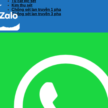
Tủ cắt lọc sét
Kim thu sét
Chống sét lan truyền 1 pha
Chống sét lan truyền 3 pha