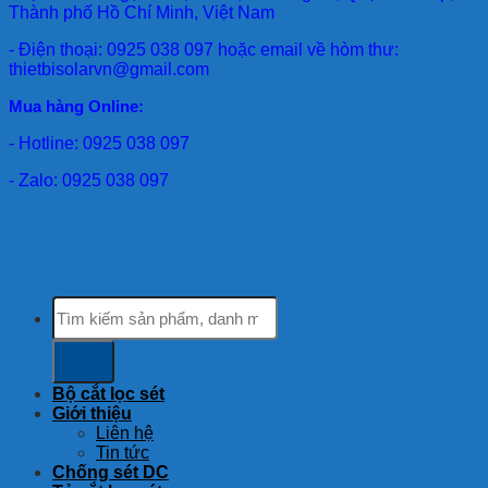
Thành phố Hồ Chí Minh, Việt Nam
- Điện thoại: 0925 038 097 hoặc email về hòm thư:
thietbisolarvn@gmail.com
Mua hàng Online:
- Hotline: 0925 038 097
- Zalo: 0925 038 097
Tìm
kiếm:
Bộ cắt lọc sét
Giới thiệu
Liên hệ
Tin tức
Chống sét DC