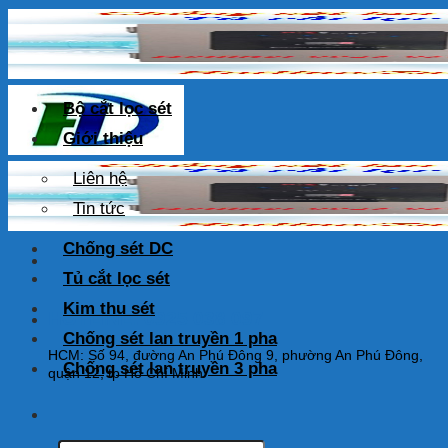
Skip
to
content
Bộ cắt lọc sét
Giới thiệu
Liên hệ
Tin tức
Chống sét DC
Tủ cắt lọc sét
Kim thu sét
HOTLINE: 0925 038 097
Chống sét lan truyền 1 pha
HCM: Số 94, đường An Phú Đông 9, phường An Phú Đông,
Chống sét lan truyền 3 pha
quận 12, tp Hồ Chí Minh
Tìm