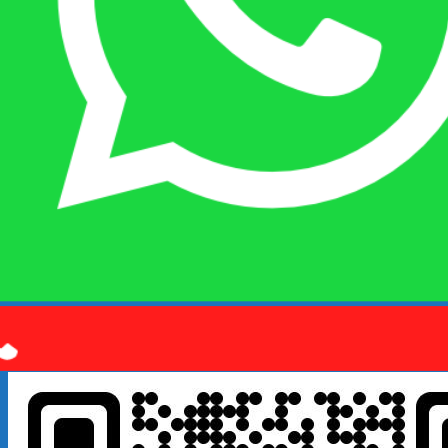
Quý khách kết bạn
Zalo
em là số điện thoại:
0925 038
097
hoặc quét mã QR bên dưới giúp em nhé!