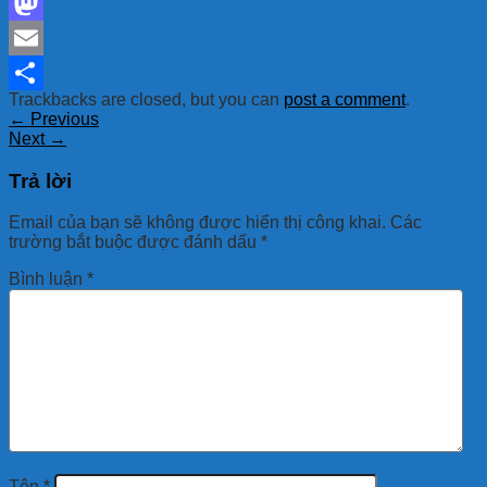
Facebook
Mastodon
Email
Trackbacks are closed, but you can
post a comment
.
Share
←
Previous
Next
→
Trả lời
Email của bạn sẽ không được hiển thị công khai.
Các
trường bắt buộc được đánh dấu
*
Bình luận
*
Tên
*