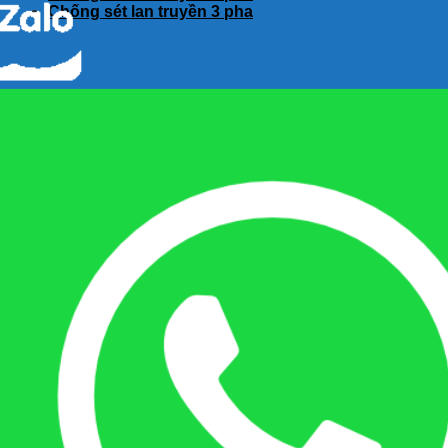
Chống sét lan truyền 3 pha