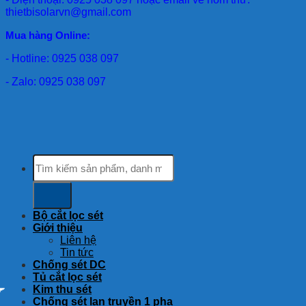
thietbisolarvn@gmail.com
Mua hàng Online:
- Hotline: 0925 038 097
- Zalo: 0925 038 097
Tìm
kiếm:
Bộ cắt lọc sét
Giới thiệu
Liên hệ
Tin tức
Chống sét DC
Tủ cắt lọc sét
Kim thu sét
Chống sét lan truyền 1 pha