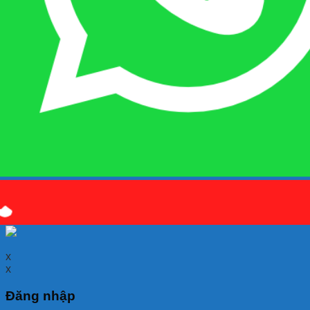
Quý khách kết bạn
Zalo
em là số điện thoại:
0925 038
097
hoặc quét mã QR bên dưới giúp em nhé!
x
x
Đăng nhập