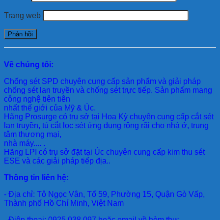
Trang web
Về chúng tôi:
Chống sét SPD
chuyên cung cấp sản phẩm và giải pháp
chống sét lan truyền và chống sét trực tiếp. Sản phẩm mang
công nghệ tiên tiên
nhất thế giới của Mỹ & Úc.
Hãng Prosurge
có trụ sở tại Hoa Kỳ chuyên cung cấp cắt sét
lan truyền, tủ cắt lọc sét ứng dụng rộng rãi cho nhà ở, trung
tâm thương mại,
nhà máy.... .
Hãng LPI
có trụ sở đặt tại Úc chuyên cung cấp kim thu sét
ESE và các giải pháp tiếp địa..
Thông tin liên hệ:
- Địa chỉ: Tô Ngọc Vân, Tổ 59, Phường 15, Quận Gò Vấp,
Thành phố Hồ Chí Minh, Việt Nam
- Điện thoại: 0925 038 097 hoặc email về hòm thư: