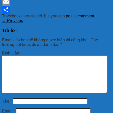
Mastodon
Email
Trackbacks are closed, but you can
post a comment
.
Share
←
Previous
Trả lời
Email của bạn sẽ không được hiển thị công khai.
Các
trường bắt buộc được đánh dấu
*
Bình luận
*
Tên
*
Email
*