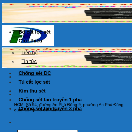
Skip
to
content
Bộ cắt lọc sét
Giới thiệu
Liên hệ
Tin tức
Chống sét DC
Tủ cắt lọc sét
Kim thu sét
HOTLINE: 0925 038 097
Chống sét lan truyền 1 pha
HCM: Số 94, đường An Phú Đông 9, phường An Phú Đông,
Chống sét lan truyền 3 pha
quận 12, tp Hồ Chí Minh
Tìm