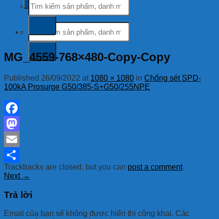
kiếm:
Tìm
kiếm:
MG_4559-768×480-Copy-Copy
Published
26/09/2022
at
1080 × 1080
in
Chống sét SPD-
100kA Prosurge G50/385-S+G50/255NPE
Facebook
Mastodon
Email
Trackbacks are closed, but you can
post a comment
.
Share
Next
→
Trả lời
Email của bạn sẽ không được hiển thị công khai.
Các