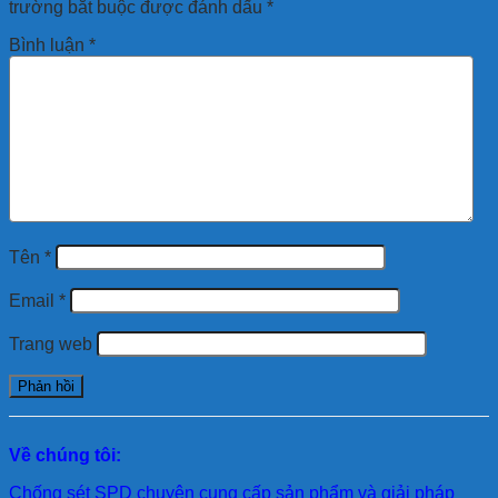
trường bắt buộc được đánh dấu
*
Bình luận
*
Tên
*
Email
*
Trang web
Về chúng tôi:
Chống sét SPD
chuyên cung cấp sản phẩm và giải pháp