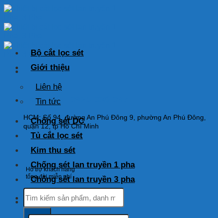
Skip
to
content
Bộ cắt lọc sét
Giới thiệu
Liên hệ
HOTLINE: 0925 038 097
Tin tức
HCM: Số 94, đường An Phú Đông 9, phường An Phú Đông,
Chống sét DC
quận 12, tp Hồ Chí Minh
Tủ cắt lọc sét
Kim thu sét
Chống sét lan truyền 1 pha
Hỗ trợ khách hàng
tổng đài miễn phí
Chống sét lan truyền 3 pha
Tìm
kiếm:
Tìm