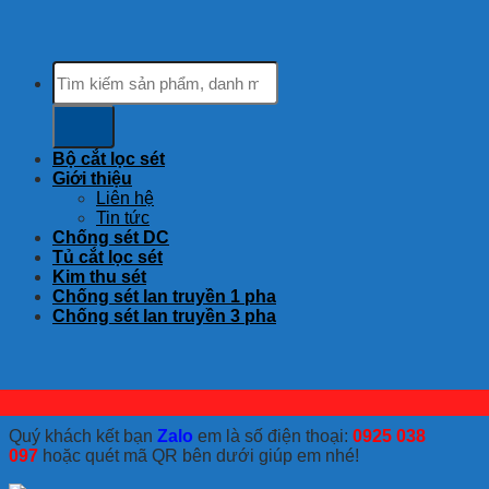
Tìm
kiếm:
Bộ cắt lọc sét
Giới thiệu
Liên hệ
Tin tức
Chống sét DC
Tủ cắt lọc sét
Kim thu sét
Chống sét lan truyền 1 pha
Chống sét lan truyền 3 pha
Quý khách kết bạn
Zalo
em là số điện thoại:
0925 038
097
hoặc quét mã QR bên dưới giúp em nhé!