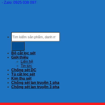
- Zalo: 0925 038 097
Tìm
kiếm:
Bộ cắt lọc sét
Giới thiệu
Liên hệ
Tin tức
Chống sét DC
Tủ cắt lọc sét
Kim thu sét
Chống sét lan truyền 1 pha
Chống sét lan truyền 3 pha