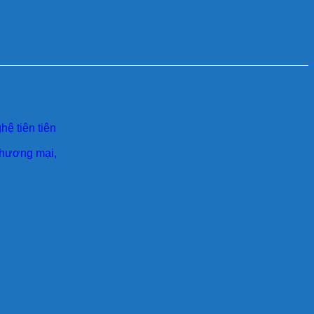
ệ tiên tiên
 thương mại,