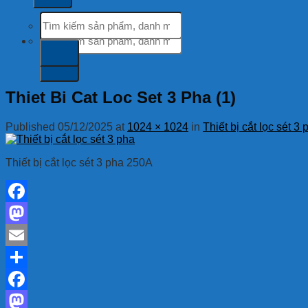
Tìm
kiếm:
Tìm
kiếm:
Thiet Bi Cat Loc Set 3 Pha (1)
Published
05/12/2025
at
1024 × 1024
in
Thiết bị cắt lọc sét 
Thiết bị cắt lọc sét 3 pha 250A
Facebook
Mastodon
Email
Share
Facebook