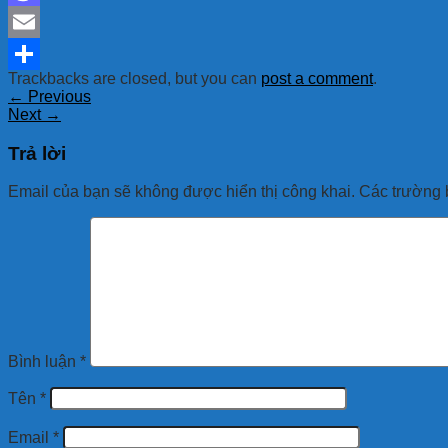
Mastodon
Email
Trackbacks are closed, but you can
post a comment
.
Share
←
Previous
Next
→
Trả lời
Email của bạn sẽ không được hiển thị công khai.
Các trường 
Bình luận
*
Tên
*
Email
*