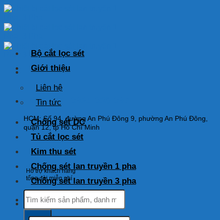
Skip
to
content
Bộ cắt lọc sét
Giới thiệu
Liên hệ
HOTLINE: 0925 038 097
Tin tức
HCM: Số 94, đường An Phú Đông 9, phường An Phú Đông,
Chống sét DC
quận 12, tp Hồ Chí Minh
Tủ cắt lọc sét
Kim thu sét
Chống sét lan truyền 1 pha
Hỗ trợ khách hàng
tổng đài miễn phí
Chống sét lan truyền 3 pha
Tìm
kiếm:
Tìm