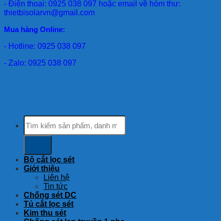
- Điện thoại: 0925 038 097 hoặc email về hòm thư:
thietbisolarvn@gmail.com
Mua hàng Online:
- Hotline: 0925 038 097
- Zalo: 0925 038 097
Tìm
kiếm:
Bộ cắt lọc sét
Giới thiệu
Liên hệ
Tin tức
Chống sét DC
Tủ cắt lọc sét
Kim thu sét