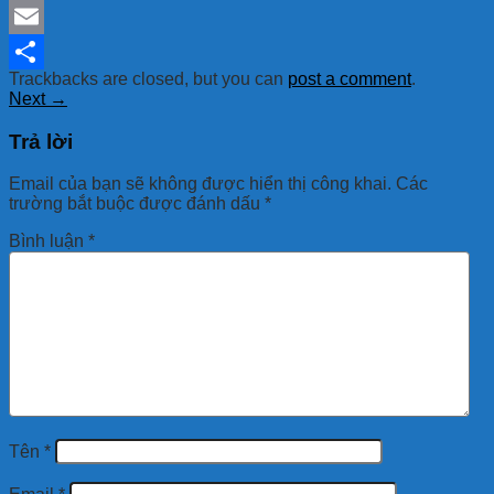
Mastodon
Email
Trackbacks are closed, but you can
post a comment
.
Share
Next
→
Trả lời
Email của bạn sẽ không được hiển thị công khai.
Các
trường bắt buộc được đánh dấu
*
Bình luận
*
Tên
*