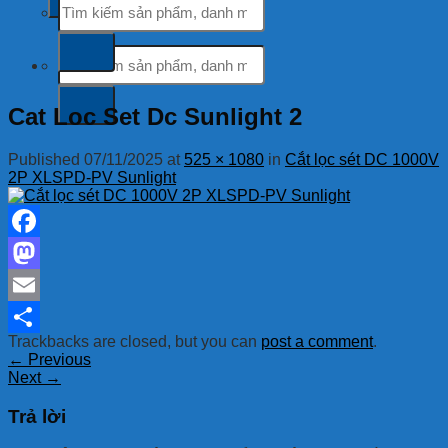
kiếm:
Tìm
kiếm:
Cat Loc Set Dc Sunlight 2
Published
07/11/2025
at
525 × 1080
in
Cắt lọc sét DC 1000V
2P XLSPD-PV Sunlight
Facebook
Mastodon
Email
Trackbacks are closed, but you can
post a comment
.
Share
←
Previous
Next
→
Trả lời