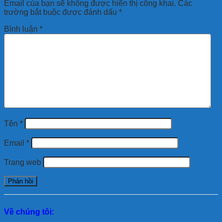
Email của bạn sẽ không được hiển thị công khai.
Các
trường bắt buộc được đánh dấu
*
Bình luận
*
Tên
*
Email
*
Trang web
Về chúng tôi: