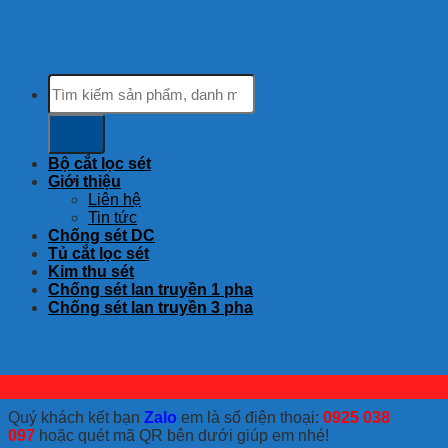
Tìm
kiếm:
Bộ cắt lọc sét
Giới thiệu
Liên hệ
Tin tức
Chống sét DC
Tủ cắt lọc sét
Kim thu sét
Chống sét lan truyền 1 pha
Chống sét lan truyền 3 pha
Quý khách kết bạn
Zalo
em là số điện thoại:
0925 038
097
hoặc quét mã QR bên dưới giúp em nhé!